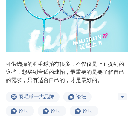
可供选择的羽毛球拍有很多，不仅仅是上面提到的
这些，想买到合适的球拍，最重要的是要了解自己
的需求，只有适合自己的，才是最好的。
羽毛球十大品牌
论坛
论坛
论坛
论坛