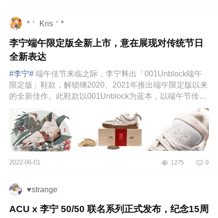
释放潮流型格。同时中国李宁还将以
「夏日派对...
*＇ Kris＇*
李宁端午限定版全新上市，意在展现对传统节日
全新表达
#李宁#
端午佳节来临之际，李宁释出「001Unblock端午
限定版」鞋款，解锁继2020、2021年推出端午限定版以来
的全新佳作。此鞋款以001Unblock为蓝本，以端午节传统
食物——粽子为设计...
2022-06-01
1275
0
♥strange
ACU x 李宁 50/50 联名系列正式发布，纪念15周