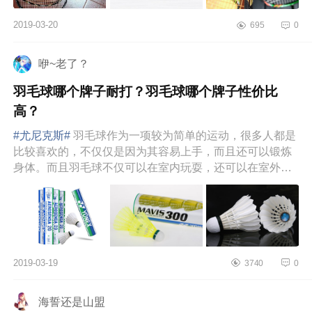
2019-03-20
695
0
咿~老了？
羽毛球哪个牌子耐打？羽毛球哪个牌子性价比
高？
#尤尼克斯#
羽毛球作为一项较为简单的运动，很多人都是
比较喜欢的，不仅仅是因为其容易上手，而且还可以锻炼
身体。而且羽毛球不仅可以在室内玩耍，还可以在室外玩
耍。打羽毛球最重要的...
2019-03-19
3740
0
海誓还是山盟