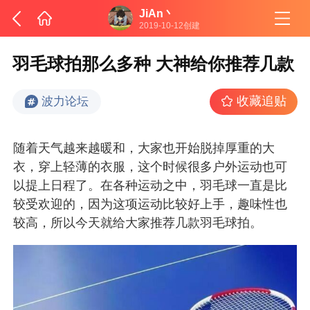
JiAn丶
2019-10-12创建
羽毛球拍那么多种 大神给你推荐几款
收藏追贴
波力论坛
随着天气越来越暖和，大家也开始脱掉厚重的大
衣，穿上轻薄的衣服，这个时候很多户外运动也可
以提上日程了。在各种运动之中，羽毛球一直是比
较受欢迎的，因为这项运动比较好上手，趣味性也
较高，所以今天就给大家推荐几款羽毛球拍。