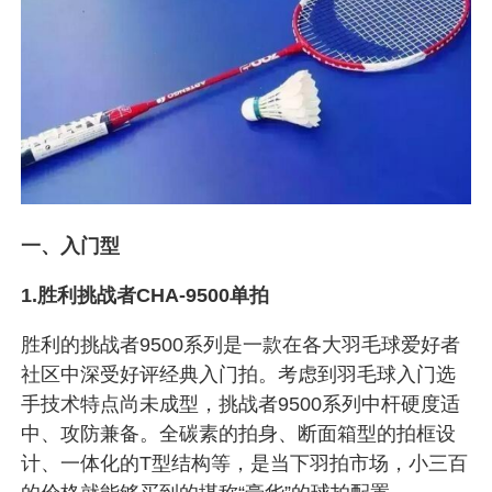
一、入门型
1.胜利挑战者CHA-9500单拍
胜利的挑战者9500系列是一款在各大羽毛球爱好者
社区中深受好评经典入门拍。考虑到羽毛球入门选
手技术特点尚未成型，挑战者9500系列中杆硬度适
中、攻防兼备。全碳素的拍身、断面箱型的拍框设
计、一体化的T型结构等，是当下羽拍市场，小三百