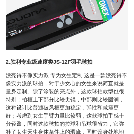
2.胜利专业级速度类JS-12F羽毛球拍
漂亮得不像实力派 专为女生定制 这是一款漂亮得不
像实力派的球拍，对于少女心的女生来说简直就是
量身定制。除了涂装的亮点外，这款球拍款型也很
特别：拍框上下部分比较尖锐，中部则比较圆润，
这种设计比普通破风框更加稳定，弹性和减震更
好；考虑到女生手臂力量比较弱，这款球拍手感十
分轻盈，同时这款球拍的拉球和吊球很省力，它弥
补了女生天生身体条件上的瑕疵，同时设身处地地