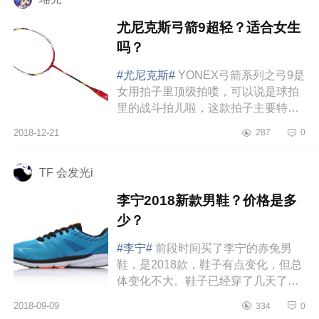
尤尼克斯弓箭9超轻？适合女生
吗？
#尤尼克斯#
YONEX弓箭系列之弓9是
女用拍子里顶级拍喽，可以说是球拍
里的战斗拍儿啦，这款拍子主要特点
就是轻轻轻，自重只有85g哟，轻到
2018-12-21
287
0
没朋友。我打球特点是后场球吊网
前，网...
TF 会发光i
李宁2018新款男鞋？价格是多
少？
#李宁#
前段时间买了李宁的赤兔男
鞋，是2018款，鞋子有点变化，但总
体变化不大。鞋子已经穿了几天了，
尺码合适，透气性良好，走路轻盈稳
2018-09-09
334
0
定有弹性，适合2至3公里的走跑，...