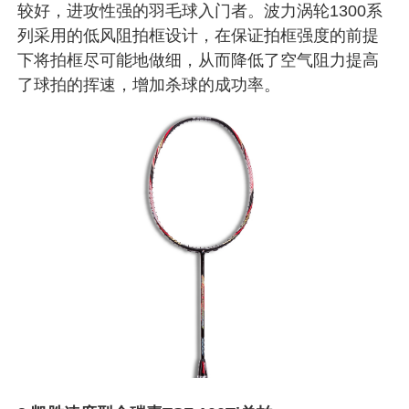
较好，进攻性强的羽毛球入门者。波力涡轮1300系
列采用的低风阻拍框设计，在保证拍框强度的前提
下将拍框尽可能地做细，从而降低了空气阻力提高
了球拍的挥速，增加杀球的成功率。