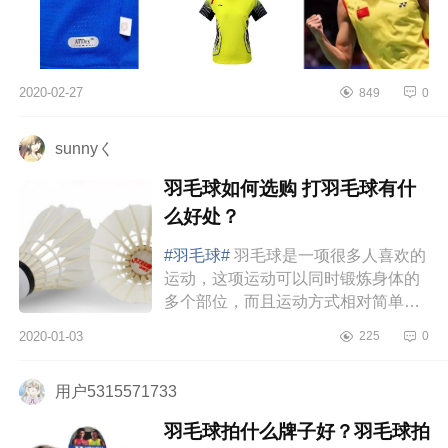
2020-02-27
849
0
sunnyく
羽毛球如何选购 打羽毛球有什
么好处？
#羽毛球#
羽毛球是一项很多人喜欢的
运动，这项运动可以同时锻炼身体的
多个部位，而且运动方式相对简单。
那么，关于羽毛球运动你知道多少
2020-01-03
225
0
呢？赶紧和小编一起来看看。01 羽毛
球规则1 ...
用户5315571733
羽毛球拍什么牌子好？羽毛球拍