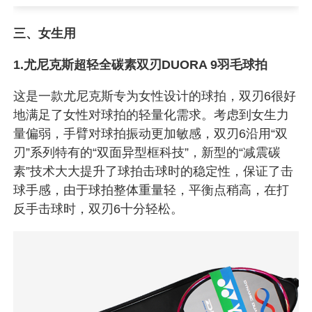
三、女生用
1.尤尼克斯超轻全碳素双刃DUORA 9羽毛球拍
这是一款尤尼克斯专为女性设计的球拍，双刃6很好
地满足了女性对球拍的轻量化需求。考虑到女生力
量偏弱，手臂对球拍振动更加敏感，双刃6沿用“双
刃”系列特有的“双面异型框科技”，新型的“减震碳
素”技术大大提升了球拍击球时的稳定性，保证了击
球手感，由于球拍整体重量轻，平衡点稍高，在打
反手击球时，双刃6十分轻松。