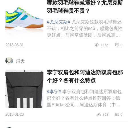
哪款羽毛球鞋减震好？尤尼克斯
羽毛球鞋贵不贵？
#尤尼克斯#
尤尼克斯这款羽毛球鞋还
不错，相比之前穿的sc6，感觉包裹性
更好点。前脚掌偏硬朗，后脚减震不
错，有利于启动。这种一体鞋舌昨天
2018-05-31
1372
0
刚打一次球，可能有点不适应，多
穿...
飛天
李宁双肩包和阿迪达斯双肩包那
个好？各有什么特点
#李宁#
李宁双肩包和阿迪达斯双肩包
那个好？各有什么特点推荐回答：德
国Adidas公司，阿迪达斯体育（中
国）有限公司，始于1949年，德国著
2018-01-20
368
0
名运动用品品牌，世界品牌500强，
欧洲大型体...