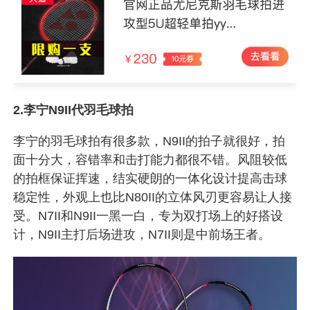
2.李宁N9II代羽毛球拍
李宁的羽毛球拍有很多款，N9II的拍子就很好，拍
面十分大，容错率和击打能力都很不错。风阻较低
的拍框保证挥速，结实硬朗的一体化设计提高击球
稳定性，外观上也比N80II的立体风刃更容易让人接
受。N7II和N9II一黑一白，专为双打场上的好搭设
计，N9II主打后场进攻，N7II则是中前场王者。