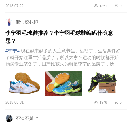
时装周，纽约时装周，走秀款简直闪
2018-07-22
1351
0
瞎了眼睛。悟道系列灰色款运动鞋...
他们说我帅i
李宁羽毛球鞋推荐？李宁羽毛球鞋编码什么意
思？
#李宁#
现在越来越多的人注意养生、运动了，生活条件好
了就开始注重生活品质了，所以大家在运动的时候都开始
购买专业装备了，国产比较火的就是李宁的品牌了，所以
今天就...
2018-05-31
1846
0
不清不楚™