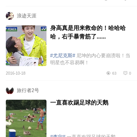
官方运动鞋店铺
浪迹天涯
身高真是用来救命的！哈哈哈
哈，右手暴青筋了......
#尤尼克斯#
尼坤的内心要崩溃啦！当
明星也不容易啊！
2016-10-18
63
0
旅行者2号
一直喜欢踢足球的天鹅
#李宁#
一直喜欢踢足球的天鹅