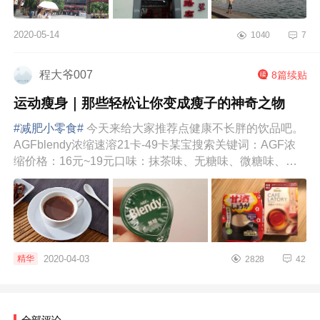
2020-05-14
1040
7
程大爷007
8篇续贴
运动瘦身｜那些轻松让你变成瘦子的神奇之物
#减肥小零食#
今天来给大家推荐点健康不长胖的饮品吧。
AGFblendy浓缩速溶21卡-49卡某宝搜索关键词：AGF浓
缩价格：16元~19元口味：抹茶味、无糖味、微糖味、焦
糖拿铁味、红茶味、可可味减...
2020-04-03
精华
2828
42