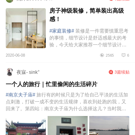
房子神级装修，简单装出高级
感！
#家庭装修#
装修是一件需要慎重思考
的事情，细节设计是舒适感最大的考
验，今天给大家推荐一个细节设计满
分的简约原木风的89㎡户型。89m²原
2020-06-08
2565
6
木风设计白色上下柜与玄关墙融为一
体，缓解了...
夜寐- sink°
3篇续贴
一个人的旅行｜忙里偷闲的生活碎片
#南京夫子庙#
旅行有的时候只是为了给自己平淡的生活加
点刺激，打破一成不变的生活规律，喜欢到处跑的我，又
回来了。第四站：南京夫子庙为什么选择这儿？当时我就
是听同事说了一下，说南...