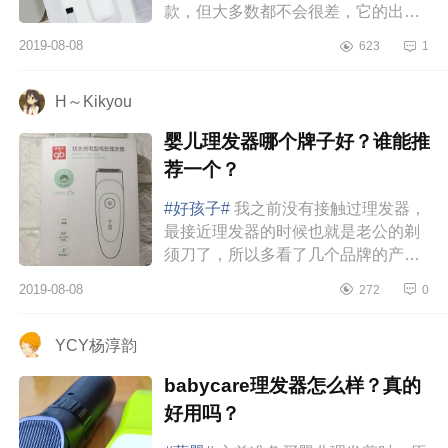
款，但大多数都不会很差，它的出现
往往对于某些发展缓慢的领域有着非
2019-08-08
623
1
常强的促进作用，就单单一个USB
充...
H～Kikyou
婴儿理发器哪个牌子好？谁能推
荐一个？
#好孩子#
我之前没有接触过理发器，
最接近理发器的时候也就是老公的剃
须刀了，所以多看了几个品牌的产品
详情页，对比了好孩子、飞利浦、飞
2019-08-08
272
0
科、易简、babycare等，大体了解...
YCY杨淳韵
babycare理发器怎么样？真的
好用吗？