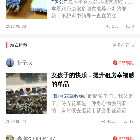
#葆婴#
之前准备买婴儿理发剪时，原
本看到身边很多朋友推荐小米的那
款，不想家中领导一直在关注
BABYCARE，而且似乎逐渐成为了这
2019-08-08
162
0
个品牌的忠实拥趸。因本人也没研究
太多理...
更多推荐
精选推荐
折子戏
6篇续贴
女孩子的快乐，提升租房幸福感
的单品
#阳台花草收纳#
哈咯集美们，我又来
了。侍弄花草是一件身心愉悦的事
情，有时候去逛花市就会带些花花草
草回来。久而久之，现在就有个很令
2020-08-24
4033
19
我们头疼的问题了，就是我们阳台的
花草堆得有点繁杂...
高洋2386994547
6篇续贴