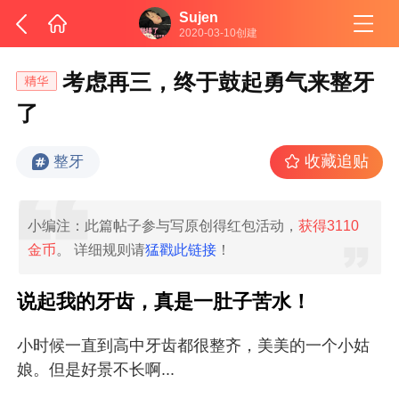
Sujen
2020-03-10创建
考虑再三，终于鼓起勇气来整牙
了
收藏追贴
整牙
小编注：此篇帖子参与写原创得红包活动，
获得3110
金币
。 详细规则请
猛戳此链接
！
说起我的牙齿，真是一肚子苦水！
小时候一直到高中牙齿都很整齐，美美的一个小姑
娘。但是好景不长啊...