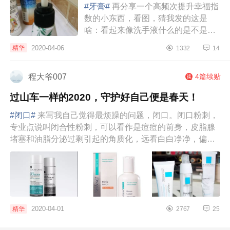
#牙膏#
再分享一个高频次提升幸福指
数的小东西，看图，猜我发的这是
啥：看起来像洗手液什么的是不是？
其实它是一瓶牙膏，按压式牙膏。之
2020-04-06
精华
1332
14
前家里也是使用挤压捏扁后出牙膏的
那种，牙...
程大爷007
4篇续贴
过山车一样的2020，守护好自己便是春天！
#闭口#
来写我自己觉得最烦躁的问题，闭口。闭口粉刺，
专业点说叫闭合性粉刺，可以看作是痘痘的前身，皮脂腺
堵塞和油脂分泌过剩引起的角质化，远看白白净净，偏光
一照白色突起，挤...
2020-04-01
精华
2767
25