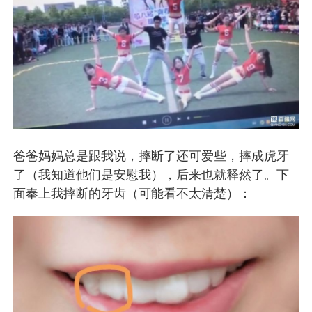
爸爸妈妈总是跟我说，摔断了还可爱些，摔成虎牙
了（我知道他们是安慰我），后来也就释然了。下
面奉上我摔断的牙齿（可能看不太清楚）：