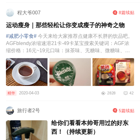
程大爷007
8篇续贴
运动瘦身｜那些轻松让你变成瘦子的神奇之物
#减肥小零食#
今天来给大家推荐点健康不长胖的饮品吧。
AGFblendy浓缩速溶21卡-49卡某宝搜索关键词：AGF浓
缩价格：16元~19元口味：抹茶味、无糖味、微糖味、焦
糖拿铁味、红茶味、可可味减...
2020-04-03
精华
2828
42
旅行者2号
5篇续贴
给你们看看本帅哥用过的好东
西！（持续更新）