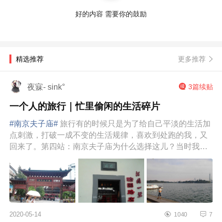
好的内容 需要你的鼓励
更多推荐
精选推荐
夜寐- sink°
3篇续贴
一个人的旅行｜忙里偷闲的生活碎片
#南京夫子庙#
旅行有的时候只是为了给自己平淡的生活加
点刺激，打破一成不变的生活规律，喜欢到处跑的我，又
回来了。第四站：南京夫子庙为什么选择这儿？当时我就
是听同事说了一下，说南...
2020-05-14
1040
7