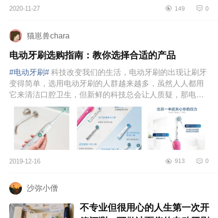
红、黑、白四色，搭配有标准型、敏
2020-11-27
149
0
感型专属刷头，能够贴心呵护牙龈；
不仅效能优异，在...
猫崽兽chara
电动牙刷选购指南：教你选择合适的产品
#电动牙刷#
科技改变我们的生活，电动牙刷的出现让刷牙
变得简单，选用电动牙刷的人群越来越多，虽然人人都用
它来清洁口腔卫生，但新鲜的科技总会让人质疑，那电动
牙刷到底好不好用？电...
2019-12-16
913
0
沙弥小僧
不专业但很用心的人生第一次开