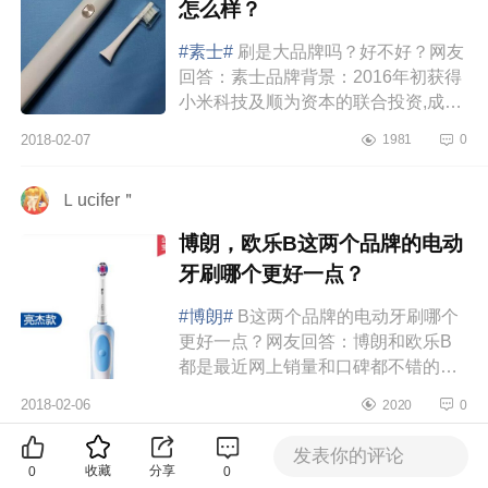
怎么样？
#素士#
刷是大品牌吗？好不好？网友
回答：素士品牌背景：2016年初获得
小米科技及顺为资本的联合投资,成为
小米生态链的唯一一家聚焦于个人健
2018-02-07
1981
0
康护理消费电子产品的公司，其...
Ｌucifer＂
博朗，欧乐B这两个品牌的电动
牙刷哪个更好一点？
#博朗#
B这两个品牌的电动牙刷哪个
更好一点？网友回答：博朗和欧乐B
都是最近网上销量和口碑都不错的电
动牙刷牌子，不少人在买电动牙刷的
2018-02-06
2020
0
时候经常拿来作比较，那么到底哪...
发表你的评论
更多推荐
精选推荐
收藏
分享
0
0