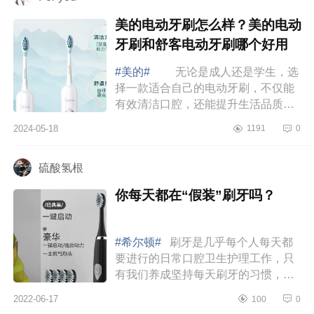
美的电动牙刷怎么样？美的电动
牙刷和舒客电动牙刷哪个好用
#美的#
无论是成人还是学生，选
择一款适合自己的电动牙刷，不仅能
有效清洁口腔，还能提升生活品质，
下面小编为大家介绍下美的电动牙刷
2024-05-18
1191
0
怎么样？美的电动牙刷和舒客电动牙
刷哪个...
硫酸氢根
你每天都在“假装”刷牙吗？
#希尔顿#
刷牙是几乎每个人每天都
要进行的日常口腔卫生护理工作，只
有我们养成坚持每天刷牙的习惯，才
能保护口腔健康，并且有效的预防牙
2022-06-17
100
0
菌斑、口气、蛀牙等口腔疾病。但