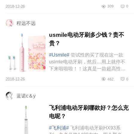
正好马爸爸家的活动空前给力，不是
2018-12-26
309
0
送电动牙刷就是送洁面仪，所以很...
程远不远
usmile电动牙刷多少钱？贵不
贵？
#Usmile#
尝试性的买了现在这一款
usimle电动牙刷，然后…用上就停不
下来啦啦啦！！这真是一款超高性价
比的牙刷啦！先来说说颜值。Tiffany
2018-12-26
462
0
蓝粉是我一下子就看上的，现在又
出...
蓝诺c＆y
飞利浦电动牙刷哪款好？怎么充
电呢？
#飞利浦#
飞利浦电动牙刷HX93系