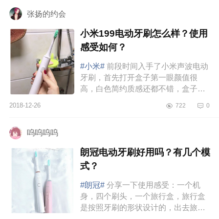
张扬的约会
小米199电动牙刷怎么样？使用
感受如何？
#小米#
前段时间入手了小米声波电动
牙刷，首先打开盒子第一眼颜值很
高，白色简约质感还都不错，盒子里
配有一个刷头，一个充电底座和一个
2018-12-26
722
0
色环。我打开开关试了一个普通模...
呜呜呜呜
朗冠电动牙刷好用吗？有几个模
式？
#朗冠#
分享一下使用感受：一个机
身，四个刷头，一个旅行盒，旅行盒
是按照牙刷的形状设计的，出去旅行
很方便啦。我买的粉色款，粉色超好