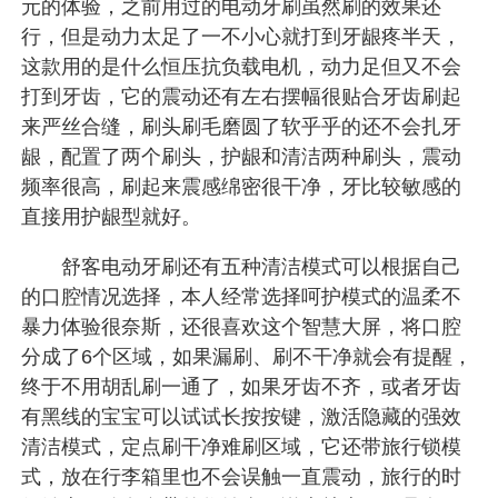
元的体验，之前用过的电动牙刷虽然刷的效果还
行，但是动力太足了一不小心就打到牙龈疼半天，
这款用的是什么恒压抗负载电机，动力足但又不会
打到牙齿，它的震动还有左右摆幅很贴合牙齿刷起
来严丝合缝，刷头刷毛磨圆了软乎乎的还不会扎牙
龈，配置了两个刷头，护龈和清洁两种刷头，震动
频率很高，刷起来震感绵密很干净，牙比较敏感的
直接用护龈型就好。
舒客电动牙刷还有五种清洁模式可以根据自己
的口腔情况选择，本人经常选择呵护模式的温柔不
暴力体验很奈斯，还很喜欢这个智慧大屏，将口腔
分成了6个区域，如果漏刷、刷不干净就会有提醒，
终于不用胡乱刷一通了，如果牙齿不齐，或者牙齿
有黑线的宝宝可以试试长按按键，激活隐藏的强效
清洁模式，定点刷干净难刷区域，它还带旅行锁模
式，放在行李箱里也不会误触一直震动，旅行的时