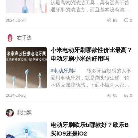
认最高效的清洁工具，具有远高于普
通牙刷的清洁力，而且基本没有清洁
死角，下面小编为大家介绍下奈斯帝
2024-10-28
91
0
电动牙刷怎么样？奈斯帝电动牙刷值
得入手吗 ...
右手边
小米电动牙刷哪款性价比最高？
电动牙刷小米的好用吗
#电动牙刷#
很多牙齿敏感的人不
爱用电动牙刷，就是刷头很生硬，也
不适应强震动感，下面小编为大家介
绍下小米电动牙刷哪款性价比最高？
2024-10-25
65
0
电动牙刷小米的好用吗 小米电动
牙刷哪款性...
我怕黑
电动牙刷欧乐b哪款好？欧乐B
买iO9还是iO2