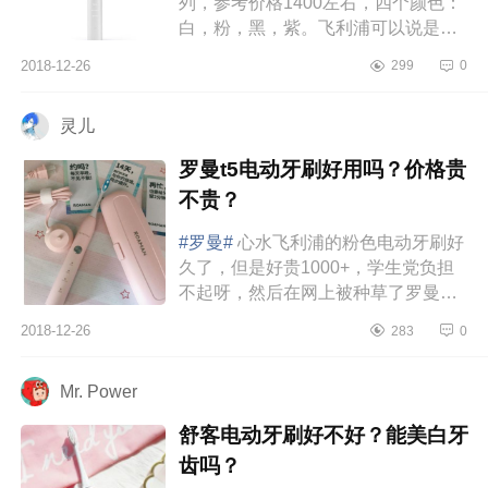
列，参考价格1400左右，四个颜色：
白，粉，黑，紫。飞利浦可以说是大
家最熟悉不过的一个牌子了，特别是
2018-12-26
299
0
它家的剃须刀，受欢迎程度简直不要
太...
灵儿
罗曼t5电动牙刷好用吗？价格贵
不贵？
#罗曼#
心水飞利浦的粉色电动牙刷好
久了，但是好贵1000+，学生党负担
不起呀，然后在网上被种草了罗曼的
电动牙刷，粉嫩嫩的超级喜欢。219=
2018-12-26
283
0
八个刷头+两年保修（只换不修）...
Mr. Power
舒客电动牙刷好不好？能美白牙
齿吗？