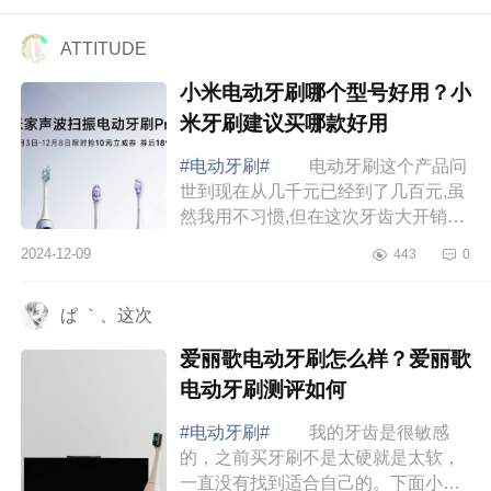
ATTITUDE
小米电动牙刷哪个型号好用？小
米牙刷建议买哪款好用
#电动牙刷#
电动牙刷这个产品问
世到现在从几千元已经到了几百元,虽
然我用不习惯,但在这次牙齿大开销之
后,我还是买了一把,选的是米家声波扫
2024-12-09
443
0
振电动牙刷,价格只要100出头，下面
小编为...
ぱ ｀、这次
爱丽歌电动牙刷怎么样？爱丽歌
电动牙刷测评如何
#电动牙刷#
我的牙齿是很敏感
的，之前买牙刷不是太硬就是太软，
一直没有找到适合自己的。下面小编