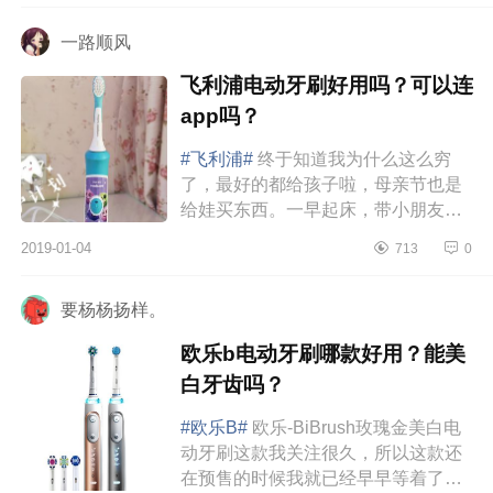
牙...
一路顺风
飞利浦电动牙刷好用吗？可以连
app吗？
#飞利浦#
终于知道我为什么这么穷
了，最好的都给孩子啦，母亲节也是
给娃买东西。一早起床，带小朋友去
看牙科，但是到了医院，一脸懵逼，
2019-01-04
713
0
没号了。看个牙是多么的难。最后
还...
要杨杨扬样。
欧乐b电动牙刷哪款好用？能美
白牙齿吗？
#欧乐B#
欧乐-BiBrush玫瑰金美白电
动牙刷这款我关注很久，所以这款还
在预售的时候我就已经早早等着了。