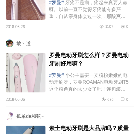
#罗曼#
牙疼不是病，疼起来真要人命
呀。以前一直不觉得牙疼能有多严
重，自从亲身体会过一次，那酸爽，
简直难以相信。那种抽着抽着你的
2018-06-26
1107
0
疼，感觉脑壳都要爆了。后来去看
医...
坡丶道
罗曼电动牙刷怎么样？罗曼电动
牙刷好用嘛？
#罗曼#
小公主需要一支粉粉嫩嫩的电
动牙刷呀，罗曼ROAMAN电动牙刷T5
这个粉色真的太少女了吧！连包装都
特别少女心，我买它就是因为它好
2018-06-06
686
0
看，颜值简直了！连使用感和质感
都...
孤单de和弦~
素士电动牙刷是大品牌吗？质量