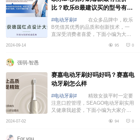
比？欧乐B最建议买的型号有哪
些
#电动牙刷#
在众多品牌中，欧乐
B凭借其优秀的品质和创新技术，一
直深受消费者喜爱，下面小编为大家
介绍下欧乐B电动牙刷哪款最有性价
2024-09-14
95
0
比？欧乐B最建议买的型号有哪
些 欧乐B电动牙...
强弱-智愚
赛嘉电动牙刷好吗好吗？赛嘉电
动牙刷怎么样
#电动牙刷#
精致女孩平时一定要
注意口腔管理，SEAGO电动牙刷实用
又健康我超爱，下面小编为大家介绍
下赛嘉电动牙刷好吗好吗？赛嘉电动
2024-07-02
94
0
牙刷怎么样 赛嘉电动牙刷好吗好
吗 赛嘉s...
For you