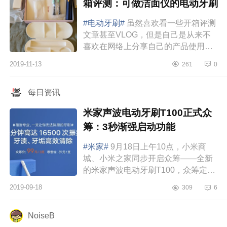
箱评测：可做洁面仪的电动牙刷
#电动牙刷#
虽然喜欢看一些开箱评测
文章甚至VLOG，但是自己是从来不
喜欢在网络上分享自己的产品使用体
验的，也不是自己的文字逻辑能力不
2019-11-13
261
0
好.图片拍的不好看，而是自己对于使
用的东西真的...
每日资讯
米家声波电动牙刷T100正式众
筹：3秒渐强启动功能
#米家#
9月18日上午10点，小米商
城、小米之家同步开启众筹——全新
的米家声波电动牙刷T100，众筹定价
99元/3支，未来的零售价为39元一
2019-09-18
309
6
支。米家声波电动牙刷T100延续了米
家简约设计，...
NoiseB