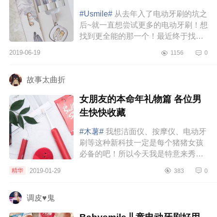
#Usmile#
从去年入了电动牙刷的坑之
后~就一直想尝试更多的电动牙刷！想
找到更全能的那一个！最近终于找到
了！划重点！平价！全能！颜值高！
2019-06-19
1156
0
不卖关子！usmile大理石双子电动...
故事太曲折
女朋友的本命年礼物篇 各位男
生快快收藏
#木薯#
我想洁面仪、按摩仪、电动牙
刷等这种新科技一定是每个猪猪女孩
必备的吧！所以今天我是特意来秀一
下我最近新入的mushu木薯炽热礼
2019-01-29
精华
383
0
盒，这个礼盒的颜值真的很高，里面
的洁面仪、...
调皮♥鬼