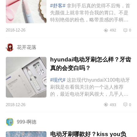
#舒客#
拿到手后真的觉得不后悔，首
先颜值上就非常符合我的胃口。不是
特别艳俗的粉色，略带质感的手柄，
摸起来很舒服，颜值可以说是相当的
2018-12-26
492
0
过关了，小仙女们可以试试。而...
花开花落
hyundai电动牙刷怎么样？牙齿
真的会变白吗？
#现代#
这款现代hyundaiX100电动牙
刷我是在看我关注的一个达人推荐
的，最近电动牙刷风很大，几乎人手
必备一款了，所以我一直在看网络上
2018-12-26
493
0
各种攻略种草，最后就看中了这款
既...
999-啊德
电动牙刷哪款好？kiss you负