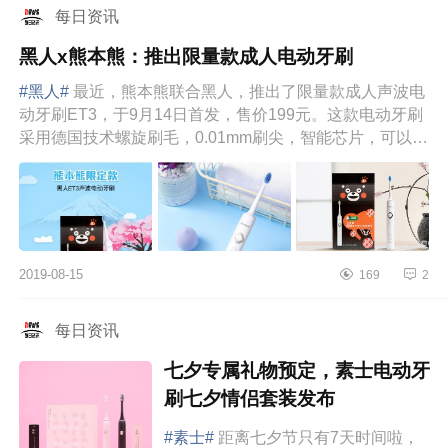
每日资讯
黑人x熊本熊：推出限量款成人电动牙刷
#黑人#
最近，熊本熊联合黑人，推出了限量款成人声波电
动牙刷ET3，于9月14日首发，售价199元。这款电动牙刷
采用德国技术螺旋刷毛，0.01mm刷尖，智能芯片，可以即
时感知压力强度，提...
2019-08-15
169
2
每日资讯
七夕专属礼物预定，素士电动牙
刷七夕情侣套装发布
#素士#
距离七夕节只有7天时间啦，