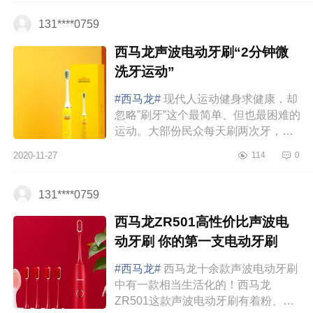
是，你知...
131****0759
西马龙声波电动牙刷“2分钟微
洗牙运动”
#西马龙#
现代人运动健身求健康，却
忽略”刷牙”这个最简单、但也最困难的
运动。大部份民众每天刷两次牙，但
要把牙”刷好”却十分困难。若正确使用
2020-11-27
114
0
贝氏刷牙法，平均需要5-8分钟才能
将...
131****0759
西马龙ZR501高性价比声波电
动牙刷 你的第一支电动牙刷
#西马龙#
西马龙十余款声波电动牙刷
中有一款相当生活化的！西马龙
ZR501这款声波电动牙刷有着粉、