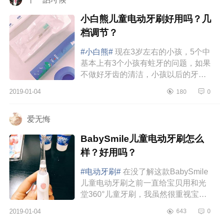
小白熊儿童电动牙刷好用吗？几
档调节？
#小白熊#
现在3岁左右的小孩，5个中
基本上有3个小孩有蛀牙的问题，如果
不做好牙齿的清洁，小孩以后的牙齿
很容易出现牙齿排列不整齐，异位萌
2019-01-04
180
0
出，牙黄，牙黑等等问题。都说爱...
爱无悔
BabySmile儿童电动牙刷怎么
样？好用吗？
#电动牙刷#
在没了解这款BabySmile
儿童电动牙刷之前一直给宝贝用和光
堂360°儿童牙刷，我虽然很重视宝贝
刷牙也用含氟的牙膏，可是却没有给
2019-01-04
643
0
他养成好的习惯。2岁开始他自己刷