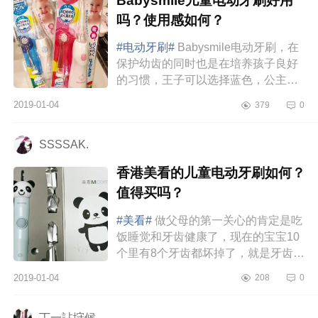
Babysmile儿童电动牙刷好用
吗？使用感如何？
#电动牙刷#
Babysmile电动牙刷，在
保护幼齿的同时也是在培养孩子良好
的习惯，王子可以选择蓝色，公主可
以选择粉色，这款电动牙刷软毛刷
2019-01-04
379
0
头，采用的是声波震动技术，比机械
旋转...
SSSSAK.
香港美看的儿童电动牙刷如何？
值得买吗？
#美看#
做父母的第一关心的肯定是吃
饭睡觉和牙齿健康了，现在的宝宝10
个里有8个牙齿都坏掉了，就是牙齿清
洁不到位，做父母的真是头疼。前阵
2019-01-04
208
0
子我就上网各种找电动牙刷，对...
丅一詀垨候