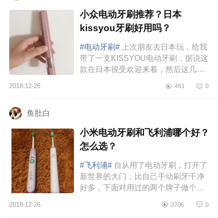
小众电动牙刷推荐？日本
kissyou牙刷好用吗？
#电动牙刷#
上次朋友去日本玩，给我
带了一支KISSYOU电动牙刷，据说这
款在日本很受欢迎来着，然后这几天
终于拆开用了，使用效果真的完全不
2018-12-26
461
0
亚于我手头原来那款飞利浦哎！首先
颜...
鱼肚白
小米电动牙刷和飞利浦哪个好？
怎么选？
#飞利浦#
自从用了电动牙刷，打开了
新世界的大门，比自己手动刷牙干净
好多，下面对用过的两个牌子做个测
评。两者使用感都不错，但更推荐小
2018-12-26
3706
0
米：价位：小米便宜很多飞利浦：...