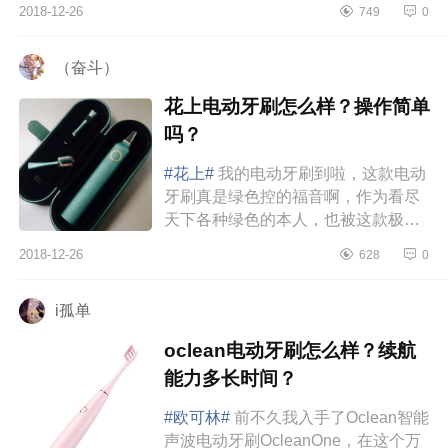
2018-12-26
749
0
看，五个模式只有一个按钮，切换...
（奋斗）
花上电动牙刷怎么样？操作简单
吗？
#花上#
我的电动牙刷到啦，这款电动
牙刷真是绿色控的福音啊，作为看尽
天下各种绿色的本人，也被这款极光
绿惊艳到了，颜值部分真的不需要用
2018-12-26
628
0
什么语言去夸了，就看我随意拍...
i孤单
oclean电动牙刷怎么样？续航
能力多长时间？
#欧可林#
前不久我入手了Oclean智能
声波电动牙刷OcleanOne，在这个万