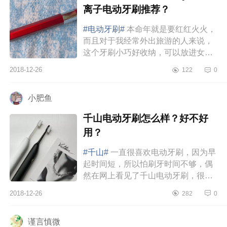
离子电动牙刷推荐？
#电动牙刷#
本命年就是要红红火火，
而且对于我经常外出旅游的人来说，
这个牙刷小巧好收纳，可以放进女生
的小宝宝里，携带十分方便，最棒的
2018-12-26
122
0
是它是装电池的，就省去了缠缠绕
绕...
小肥鱼
千山电动牙刷怎么样？好不好
用？
#千山#
一直很喜欢电动牙刷，因为早
起时间短，所以怕刷牙时间不够，偶
然在网上看见了千山电动牙刷，很让
我惊喜，好看漂亮实用，冲一次电能
2018-12-26
282
0
用很久而且这款比较保护牙齿。...
谨言慎微