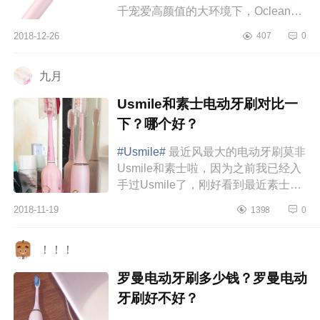
千宠爱高颜值的大环境下，Oclean智
能声波电动牙刷立刻吸引了我的眼
2018-12-26
407
0
球，简直就是电动牙刷界的小清新，
流...
九月
Usmile和素士电动牙刷对比一
下？哪个好？
#Usmile#
最近风最大的电动牙刷莫非
Usmile和素士啦，因为之前我已经入
手过Usmile了，刚好看到最近素士出
新款！然后收到了品牌体验资格，就
2018-11-19
1398
0
写个测评给宝贝们。颜值：素士和...
！！！
罗曼电动牙刷多少钱？罗曼电动
牙刷好不好？