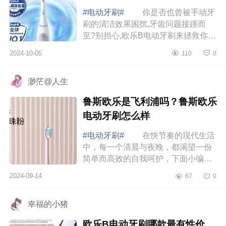
#电动牙刷#
你是否也曾被手动牙
刷的清洁效果困扰,牙齿问题接踵而
至?别担心,欧乐B电动牙刷来拯救你的
笑容，下面小编为大家介绍下电动牙
2024-10-05
110
0
刷欧乐b哪款好？欧乐B买iO9还是
iO2 电动牙...
渺茫@人生
鲁斯欧乐是飞利浦吗？鲁斯欧乐
电动牙刷怎么样
#电动牙刷#
在快节奏的现代生活
中，每一个清晨与夜晚，都渴望一份
简单而高效的自我呵护，下面小编为
大家介绍下鲁斯欧乐是飞利浦吗？鲁
2024-09-14
67
0
斯欧乐电动牙刷怎么样 鲁斯欧乐
是飞利浦吗...
幸福的小猪
欧乐B电动牙刷哪款最有性价