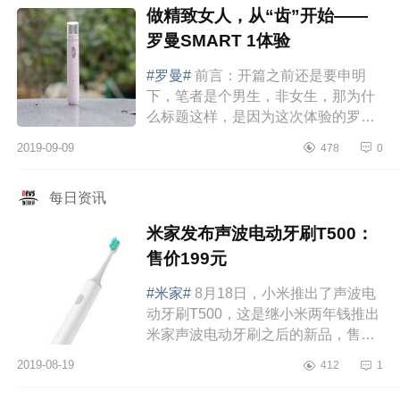
做精致女人，从“齿”开始——
罗曼SMART 1体验
#罗曼#
前言：开篇之前还是要申明
下，笔者是个男生，非女生，那为什
么标题这样，是因为这次体验的罗曼
SMART1电动牙刷确实太过于精致
2019-09-09
478
0
了，抛开所有电动牙刷差不多的功能
及鼓吹的卖点...
每日资讯
米家发布声波电动牙刷T500：
售价199元
#米家#
8月18日，小米推出了声波电
动牙刷T500，这是继小米两年钱推出
米家声波电动牙刷之后的新品，售价
依然是199元，8月20日开售。这款电
2019-08-19
412
1
动牙刷拥有三档模式，分别是标准模
式，轻柔...