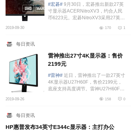
#宏碁#
9月30日，宏碁推出新款27英
寸显示器ACERNitroXV3，约合人民
币6223元。宏碁NitroXV3采用27英寸
IPS面板，分辨率为3840x2160，刷新
2019-09-30
170
1
率达144Hz，4ms响应时间，178度可
视角度。宏...
每日资讯
雷神推出27寸4K显示器：售价
2199元
#雷神#
近日，雷神推出了一款27英寸
4K显示器U27H60F，售价2199元，
底座支持高度调节。雷神U27H60F采
用了三边窄边框的设计，底座支持升
2019-09-26
158
0
降旋转调节，其中下边框有雷神的英
文商标，后...
每日资讯
HP惠普发布34英寸E344c显示器：主打办公