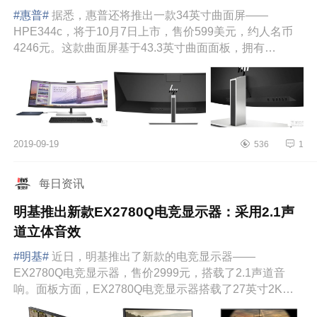
#惠普#
据悉，惠普还将推出一款34英寸曲面屏——
HPE344c，将于10月7日上市，售价599美元，约人名币
4246元。这款曲面屏基于43.3英寸曲面面板，拥有
99％SRGB色域，32:10长宽比，提供...
2019-09-19
536
1
每日资讯
明基推出新款EX2780Q电竞显示器：采用2.1声
道立体音效
#明基#
近日，明基推出了新款的电竞显示器——
EX2780Q电竞显示器，售价2999元，搭载了2.1声道音
响。面板方面，EX2780Q电竞显示器搭载了27英寸2K面
板，95%DCI-P3色域，刷新率为144H...