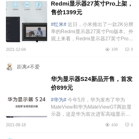
Redmi显示器27英寸Pro上架，
售价1399元
#红米#
近日，小米推出了一款2K分辨
率的Redmi显示器27英寸Pro版本。外
观上来看，Redmi显示器27英寸Pro延
续了家族式设计，采用极简方案，通
2021-12-04
106
0
体黑色外观，拥有全功能支架，支持
多维度...
距离≠不爱
华为显示器S24新品开售，首发
价899元
#华为#
今年5月，华为发布了华为
MateView和华为MateViewGT两款显
示器，这是华为首次进军高端显示市
场，由于是高端市场，对于很多显示
2021-08-18
430
0
器要求不高的消费者来讲的话，价格
稍微有点高。...