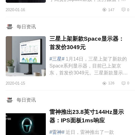
于精简理念设计，已上架预售，售价
2020-01-16
147
0
3499元，付50元定金可抵500元，通
吃一般设计、游...
每日资讯
三星上架新款Space显示器：
首发价3049元
#三星#
1月14日，三星上架了新款的
Space系列显示器，目前已上架京
东，首发价3049元。三星新款显示器
SpaceGaming屏幕尺寸为31.5英寸，
2020-01-15
126
0
144Hz刷新率，2K分辨率，支持
AMDFreeSync同步技...
每日资讯
雷神推出23.8英寸144Hz显示
器：IPS面板1ms响应
#雷神#
近日，雷神推出了一款