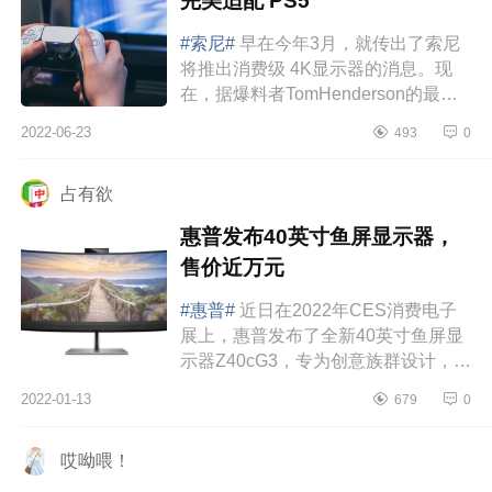
完美适配 PS5
#索尼#
早在今年3月，就传出了索尼
将推出消费级 4K显示器的消息。现
在，据爆料者TomHenderson的最新
消息，该系列显示器终于要在下周要
2022-06-23
493
0
发布了，而且是两款。据报道，索尼
一款游戏显...
占有欲
惠普发布40英寸鱼屏显示器，
售价近万元
#惠普#
近日在2022年CES消费电子
展上，惠普发布了全新40英寸鱼屏显
示器Z40cG3，专为创意族群设计，为
他们带来色彩高度精准、屏幕视野广
2022-01-13
679
0
阔的沉浸式创作和工作体验。Z40cG3
显示器采用...
哎呦喂！