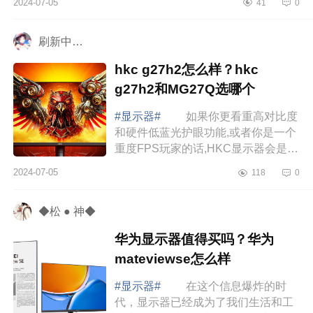
2024-07-05
41
0
师们的梦中情人。下面小编为大家介
绍下qdol...
刷新中…
hkc g27h2怎么样？hkc
g27h2和MG27Q选哪个
#显示器#
如果你更看重高对比度
和硬件低蓝光护眼功能,或者你是一个
重度FPS玩家的话,HKC显示器会是一
个不错的选择。下面小编为大家介绍
2024-07-05
118
0
下hkcg27h2怎么样？hkcg27h2和
MG27Q选哪个 ...
◆松 ● 神◆
华为显示器值得买吗？华为
mateviewse怎么样
#显示器#
在这个信息爆炸的时
代，显示器已经成为了我们生活和工