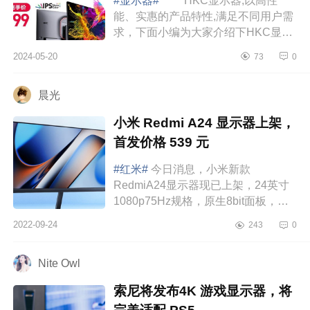
#显示器#
HKC显示器,以高性
能、实惠的产品特性,满足不同用户需
求，下面小编为大家介绍下HKC显示
器怎么样？hkc电竞显示器哪款性价比
2024-05-20
73
0
高 hkc电竞显示器哪款性价比
高 HKCMG27U...
晨光
小米 Redmi A24 显示器上架，
首发价格 539 元
#红米#
今日消息，小米新款
RedmiA24显示器现已上架，24英寸
1080p75Hz规格，原生8bit面板，首
发539元。同时这款显示器采用23.8英
2022-09-24
243
0
寸VA面板，1080p分辨率，75Hz刷新
率，99%sRGB色域，...
Nite Owl
索尼将发布4K 游戏显示器，将