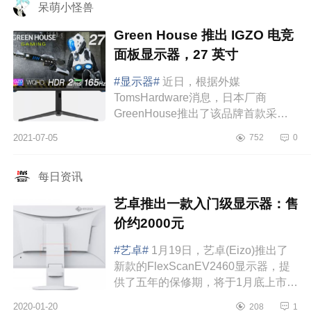
呆萌小怪兽
Green House 推出 IGZO 电竞
面板显示器，27 英寸
#显示器#
近日，根据外媒
TomsHardware消息，日本厂商
GreenHouse推出了该品牌首款采用
IGZO面板的电竞显示器。这款显示器
2021-07-05
752
0
为27英寸2K分辨率，刷新率165Hz，
响应时间2ms（GTG）。IGZO全称...
每日资讯
艺卓推出一款入门级显示器：售
价约2000元
#艺卓#
1月19日，艺卓(Eizo)推出了
新款的FlexScanEV2460显示器，提
供了五年的保修期，将于1月底上市，
售价299美元，约合人民币2000元。
2020-01-20
208
1