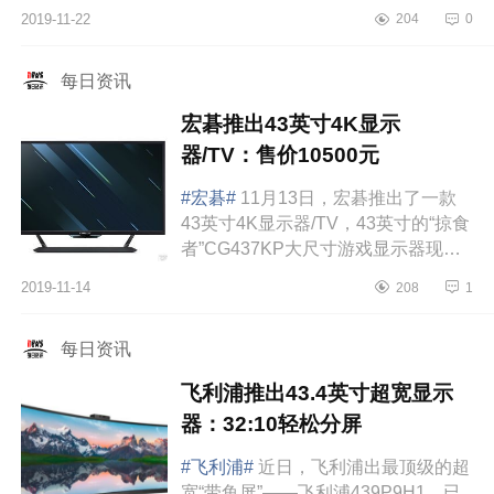
2019-11-22
204
0
每日资讯
宏碁推出43英寸4K显示
器/TV：售价10500元
#宏碁#
11月13日，宏碁推出了一款
43英寸4K显示器/TV，43英寸的“掠食
者”CG437KP大尺寸游戏显示器现已
在美国上市，在美国的建议零售价为
2019-11-14
208
1
1,499.99美元，约合人民币10500
元。“掠食者...
每日资讯
飞利浦推出43.4英寸超宽显示
器：32:10轻松分屏
#飞利浦#
近日，飞利浦出最顶级的超
宽“带鱼屏”——飞利浦439P9H1，已