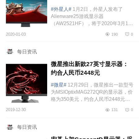
#外星人#
1月2日，外星人发布了
Alienware25游戏显示器
（AW2521HF），将于2020年3月11
日上市，起价为499.99美元，约3481
2020-01-03
190
0
元。这款显示器有高度标记，以便于
调整，垂直方向的短支腿可简...
每日资讯
微星推出新款27英寸显示器：
约合人民币2448元
#微星#
12月29日，微星推出一款型号
为MSIOptixMAG272QR的显示器，价
格为350美元，约合人民币2448元，
具有2K分辨率和165Hz刷新率。微星
2019-12-30
131
0
MSIOptixMAG272QR显示器为该公司
的Arsenal游戏...
每日资讯