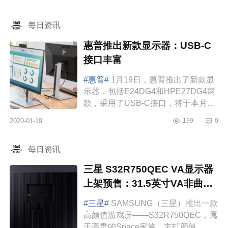
艺卓EV2460采用了三边窄边框设计，
屏幕的厚度...
每日资讯
惠普推出新款显示器：USB-C
接口丰富
#惠普#
1月19日，惠普推出了新款显
示器，包括E24DG4和HPE27DG4两
款，采用了USB-C接口，将于本月晚
些时候开卖，售价分别为349美元
2020-01-19
139
0
（2400元）和479美元（3300元）。
惠普的E24DG4和E2...
每日资讯
三星 S32R750QEC VA显示器
上架预售：31.5英寸VA非曲面
面板
#三星#
SAMSUNG（三星）推出一款
高颜值游戏屏——S32R750QEC，属
于高贵的Space家族，主打颜值，基