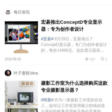
每日资讯
宏碁推出ConceptD专业显示
器：专为创作者设计
#宏碁#
8月29日，宏碁推出了
ConceptD显示器，专门为创作者设计
的，售价14999元。这款显示器采用
了27英寸4KUHDIPS面板，10bit色
2019-08-29
117
1
深，99%AdobeRGB色域，4K分辨
率，ΔE＜1，通过了Pant...
叶子童鞋Vera
摄影工作室为什么选择购买这款
专业摄影显示器？
#明基#
作为一家摄影工作室的合伙
人，如何让工作室里用最少的钱创造
出最好的效果是我每天都会思考的问