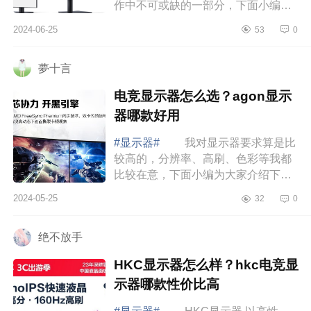
作中不可或缺的一部分，下面小编为
大家介绍下华为显示器值得买吗？华
2024-06-25
53
0
为mateviewse怎么样 华为显示器
值得买吗 ...
夢十言
电竞显示器怎么选？agon显示
器哪款好用
#显示器#
我对显示器要求算是比
较高的，分辨率、高刷、色彩等我都
比较在意，下面小编为大家介绍下电
竞显示器怎么选？agon显示器哪款好
2024-05-25
32
0
用 电竞显示器怎么选
AGONAG275QZW这...
绝不放手
HKC显示器怎么样？hkc电竞显
示器哪款性价比高