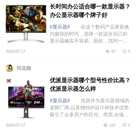
长时间办公适合哪一款显示器？
办公显示器哪个牌子好
#显示器#
在这个数码产品更新换
代极快的时代，选择一款适合自己的
显示器确实不容易。因此，找到一款
既符合个人需求又具备高性价比的显
2024-07-17
82
0
示器尤为重要。下面小编为大家介绍
下长时间...
同花顺
优派显示器哪个型号性价比高？
优派显示器怎么样
#显示器#
优派作为显示器领域的
老牌厂商,以其独特的设计和技术优势
吸引了众多用户的目光。然而,在做出
购买决定前,我们需要全面考虑多个因
2024-07-17
115
0
素,以确保获得最佳的使用体验。下面
小编...