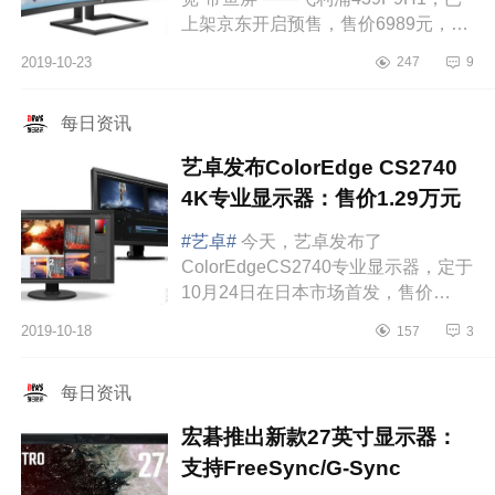
上架京东开启预售，售价6989元，现
付定金10元可抵300元，还有300元晒
2019-10-23
247
9
单E卡活动，实际到手价6399元。飞
利浦439P...
每日资讯
艺卓发布ColorEdge CS2740
4K专业显示器：售价1.29万元
#艺卓#
今天，艺卓发布了
ColorEdgeCS2740专业显示器，定于
10月24日在日本市场首发，售价
199100日元，约人名币1.29万元，属
2019-10-18
157
3
于专业级ColorEdgeCS系列，适合专
业图形设计、视频编辑、...
每日资讯
宏碁推出新款27英寸显示器：
支持FreeSync/G-Sync