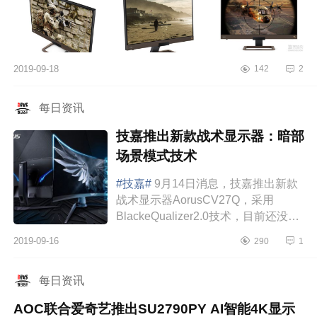
2019-09-18
142
2
每日资讯
技嘉推出新款战术显示器：暗部
场景模式技术
#技嘉#
9月14日消息，技嘉推出新款
战术显示器AorusCV27Q，采用
BlackeQualizer2.0技术，目前还没有
正式开售日期和价格信息。技嘉这款
2019-09-16
290
1
显示器在背面和侧面都有LED灯光，
PSU（电源）采...
每日资讯
AOC联合爱奇艺推出SU2790PY AI智能4K显示