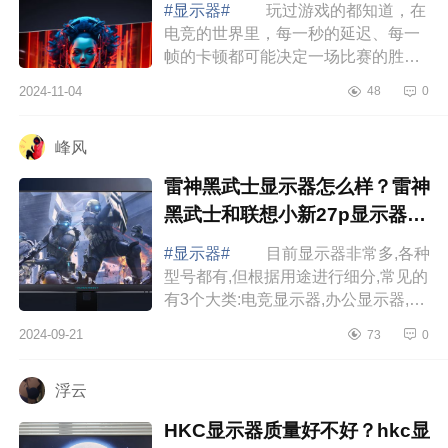
#显示器#
玩过游戏的都知道，在
电竞的世界里，每一秒的延迟、每一
帧的卡顿都可能决定一场比赛的胜
负。因此，买一台高配置的电脑或游
2024-11-04
48
0
戏主机成为游戏玩家的首选，但不少
人都忽略了...
峰风
雷神黑武士显示器怎么样？雷神
黑武士和联想小新27p显示器哪
个好
#显示器#
目前显示器非常多,各种
型号都有,但根据用途进行细分,常见的
有3个大类:电竞显示器,办公显示器,设
计显示器，下面小编为大家介绍下雷
2024-09-21
73
0
神黑武士显示器怎么样？雷神黑武士
和联...
浮云
HKC显示器质量好不好？hkc显