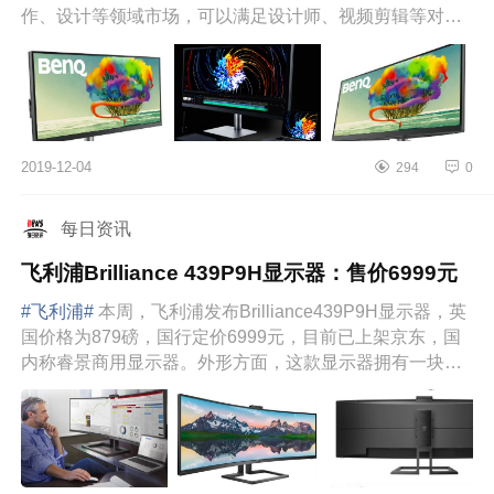
作、设计等领域市场，可以满足设计师、视频剪辑等对色
彩有苛刻需求的专业用户。明...
2019-12-04
294
0
每日资讯
飞利浦Brilliance 439P9H显示器：售价6999元
#飞利浦#
本周，飞利浦发布Brilliance439P9H显示器，英
国价格为879磅，国行定价6999元，目前已上架京东，国
内称睿景商用显示器。外形方面，这款显示器拥有一块
43.4英寸曲面VA面板，顶...