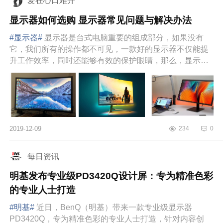
爱在心口难开
显示器如何选购 显示器常见问题与解决办法
#显示器#
显示器是台式电脑重要的组成部分，如果没有
它，我们所有的操作都不可见，一款好的显示器不仅能提
升工作效率，同时还能够有效的保护眼睛，那么，显示器
有哪些种类？怎样选购...
2019-12-09
234
0
每日资讯
明基发布专业级PD3420Q设计屏：专为精准色彩
的专业人士打造
#明基#
近日，BenQ（明基）带来一款专业级显示器
PD3420Q，专为精准色彩的专业人士打造，针对内容创