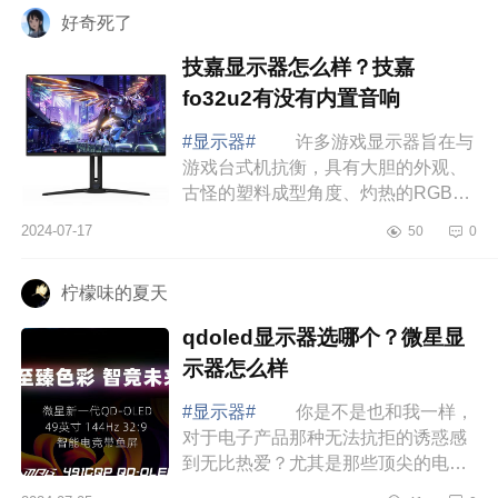
好奇死了
技嘉显示器怎么样？技嘉
fo32u2有没有内置音响
#显示器#
许多游戏显示器旨在与
游戏台式机抗衡，具有大胆的外观、
古怪的塑料成型角度、灼热的RGB照
明方案等等。下面小编为大家介绍下
2024-07-17
50
0
技嘉显示器怎么样？技嘉fo32u2有没
有内置音响...
柠檬味的夏天
qdoled显示器选哪个？微星显
示器怎么样
#显示器#
你是不是也和我一样，
对于电子产品那种无法抗拒的诱惑感
到无比热爱？尤其是那些顶尖的电竞
显示器，简直就像是游戏玩家和设计