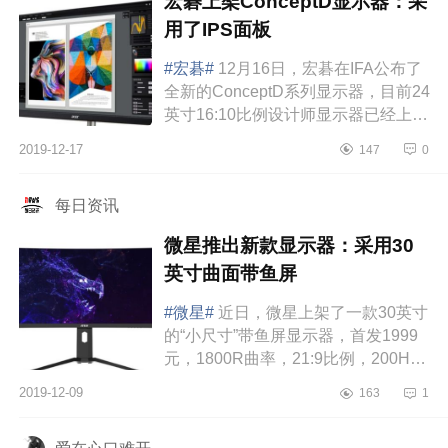
宏碁上架ConceptD显示器：采
用了IPS面板
#宏碁#
12月16日，宏碁在IFA公布了
全新的ConceptD系列显示器，目前24
英寸16:10比例设计师显示器已经上
架，售价2999元。宏碁
2019-12-17
147
0
ConceptDCM2241W显示器内置音
箱，底座可进行升降调节，接...
每日资讯
微星推出新款显示器：采用30
英寸曲面带鱼屏
#微星#
近日，微星上架了一款30英寸
的“小尺寸”带鱼屏显示器，首发1999
元，1800R曲率，21:9比例，200Hz
刷新率。这款显示器后置了RGB灯
2019-12-09
163
1
效，显示屏尺寸为
320.6mm*706.1mm，大致相当...