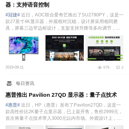
器：支持语音控制
#冠捷#
近日，AOC联合爱奇艺推出了SU2790PY，这是一
款27英寸4K显示器，外观相对沉稳，设计屏采用相同磨
具，屏幕三边窄边框设计，支架支持升降等多向调节，也
支持VESA100mm挂壁。屏...
2019-09-11
679
2
每日资讯
惠普推出 Pavilion 27QD 显示器：量子点技术
#惠普#
近日，HP（惠普）发布了Pavilion27QD，这是一
款高性价比2K量子点显示器，已上架开售，售价2999元，
首次将量子点技术带入3000元以内市场。外观设计上，
Pavilion27QD拥有高颜...