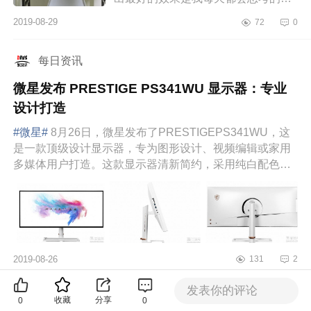
题，尤其是在道具设备方面，我渴望
2019-08-29
72
0
物美价廉，也更相信一分钱一分货的
真理。说...
每日资讯
微星发布 PRESTIGE PS341WU 显示器：专业
设计打造
#微星#
8月26日，微星发布了PRESTIGEPS341WU，这
是一款顶级设计显示器，专为图形设计、视频编辑或家用
多媒体用户打造。这款显示器清新简约，采用纯白配色，
机身尺寸为W817.1×D260...
2019-08-26
131
2
发表你的评论
每日资讯
收藏
分享
0
0