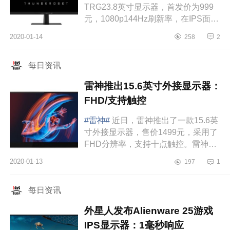
TRG23.8英寸显示器，首发价为999
元，1080p144Hz刷新率，在IPS面板
上实现了1ms响应时间。显示器搭载
2020-01-14
258
2
了2个HDMI接口和一个DP接口，底座
不支持升降调节，搭...
每日资讯
雷神推出15.6英寸外接显示器：
FHD/支持触控
#雷神#
近日，雷神推出了一款15.6英
寸外接显示器，售价1499元，采用了
FHD分辨率，支持十点触控。雷神外
接显示器采用了铝合金机身，重量为
2020-01-13
197
1
770g，三边6mm窄边框设计，机身搭
载了双Ty...
每日资讯
外星人发布Alienware 25游戏
IPS显示器：1毫秒响应