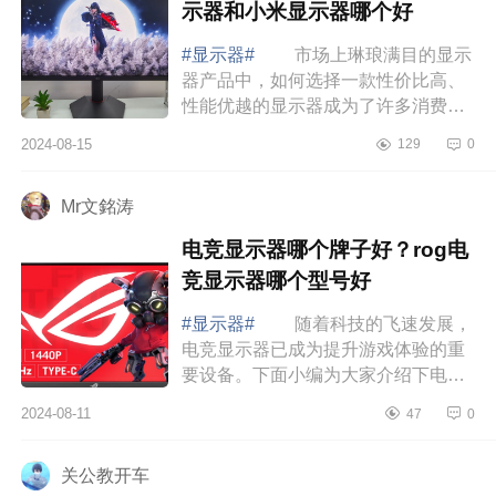
示器和小米显示器哪个好
#显示器#
市场上琳琅满目的显示
器产品中，如何选择一款性价比高、
性能优越的显示器成为了许多消费者
面临的难题，下面小编为大家介绍下
2024-08-15
129
0
HKC显示器质量好不好？hkc显示器
和小米显示...
Mr文銘涛
电竞显示器哪个牌子好？rog电
竞显示器哪个型号好
#显示器#
随着科技的飞速发展，
电竞显示器已成为提升游戏体验的重
要设备。下面小编为大家介绍下电竞
显示器哪个牌子好？rog电竞显示器哪
2024-08-11
47
0
个型号好 rog电竞显示器哪个型号
好 ...
关公教开车