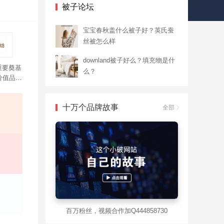
被子论坛
宝宝春秋盖什么被子好？英氏蚕
丝被怎么样
downland被子好么？填充物是什
重要奠基
么？
价值品
样，适合
十万个品牌故事
全部
百万粉丝，视频合作加Q444858730