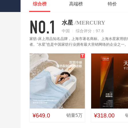
综合榜
高端榜
特价
NO.1
水星
/MERCURY
中国
综合评分：97.8
家纺-床上用品知名品牌，上海市著名商标。上海水星家用
者。“水星”也是中国家纺行业拥有最大营销网络的企业之一。并
牌”等一系列荣誉、称号。水星被子采用抗菌技术，不易滋
搭配多种家居风格。
¥649.0
¥318.00
销量5万