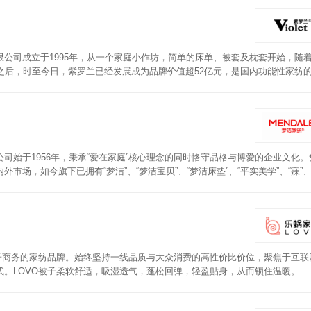
公司成立于1995年，从一个家庭小作坊，简单的床单、被套及枕套开始，随
之后，时至今日，紫罗兰已经发展成为品牌价值超52亿元，是国内功能性家纺
暖，多种花色，迎合您的不同需求，多规格可选。
司始于1956年，秉承“爱在家庭”核心理念的同时恪守品格与博爱的企业文化。
，如今旗下已拥有“梦洁”、“梦洁宝贝”、“梦洁床垫”、“平实美学”、“寐”、
价值高达14亿。梦洁被子采用抗菌面料织造而成，抑菌率高达99%，达到A类
充，抗寒保暖吸湿透气，伴您放心安睡。
子商务的家纺品牌。始终坚持一线品质与大众消费的高性价比价位，聚焦于互联
。LOVO被子柔软舒适，吸湿透气，蓬松回弹，轻盈贴身，从而锁住温暖。