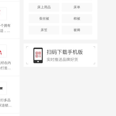
床上用品
床单
蚕丝被
棉被
一个拥有
床笠
被褥
适，保
已经在内
力打造让
实行多品
家连锁旗
。