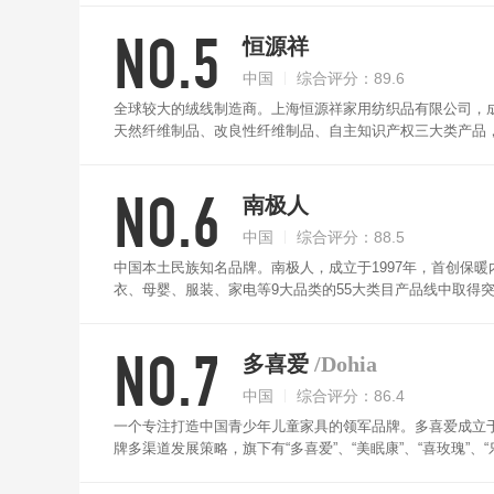
NO.5
恒源祥
中国
综合评分：89.6
全球较大的绒线制造商。上海恒源祥家用纺织品有限公司，成
天然纤维制品、改良性纤维制品、自主知识产权三大类产品
暖效果好，同时针脚细腻，使用长久。
NO.6
南极人
中国
综合评分：88.5
中国本土民族知名品牌。南极人，成立于1997年，首创保
衣、母婴、服装、家电等9大品类的55大类目产品线中取得
用户尖叫的产品，创造极致的用户体验。南极人被子亲肤透
NO.7
多喜爱
/Dohia
中国
综合评分：86.4
一个专注打造中国青少年儿童家具的领军品牌。多喜爱成立于
牌多渠道发展策略，旗下有“多喜爱”、“美眠康”、“喜玫瑰”
舰店，成为轻奢家纺的代表。多喜爱被子采用亲肤面料，手