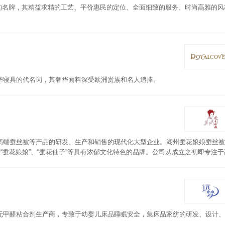
牌中的名牌，其精益求精的工艺、平价惠民的定位、全面细致的服务、时尚高雅的
华寝具的代名词，其奢华面料深受欧洲贵族和名人追捧。
高端蚕丝被等产品的研发、生产和销售的现代化大型企业。湖州蚕花娘娘蚕丝被
“蚕花娘娘”、“蚕花仙子”等具有浓郁文化特色的品牌。公司从成立之初即专注
人们提供具有东方美学理念的蚕丝被产品
无甲醛粘合剂生产商，专致于幼婴儿床品睡眠安全，集床品家纺的研发、设计、