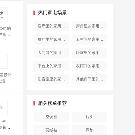
热门家电场景
客厅里的家用电
厨房里的家用电
公司的
洋家纺
器
器
餐厅里的家用电
卫生间的家用电
器
器
大门口的家用电
卧室里的家用电
器
器
阳台上的家用电
衣帽间的家用电
研发设计
器
器
影音室里的家用
其他房间里的家
生活，打
安娜被子
电器
用电器
相关榜单推荐
空调被
枕头
、生
罗莱被
羽绒被
床垫