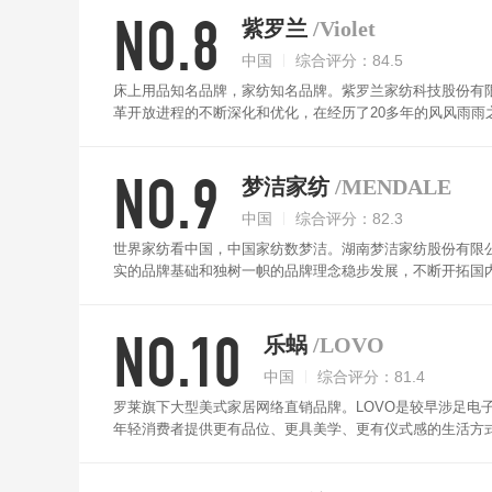
NO.8
紫罗兰
/Violet
中国
综合评分：84.5
床上用品知名品牌，家纺知名品牌。紫罗兰家纺科技股份有限
革开放进程的不断深化和优化，在经历了20多年的风风雨雨
业。紫罗兰被子柔软贴身，不粘毛，配以健康纤维，长效保
NO.9
梦洁家纺
/MENDALE
中国
综合评分：82.3
世界家纺看中国，中国家纺数梦洁。湖南梦洁家纺股份有限公
实的品牌基础和独树一帜的品牌理念稳步发展，不断开拓国内外市场
大重要影响力品牌，并于2010年成功转型为上市公司，品牌
准，大人小孩皆可方式使用。内部采用换金配比大豆纤维填
NO.10
乐蜗
/LOVO
中国
综合评分：81.4
罗莱旗下大型美式家居网络直销品牌。LOVO是较早涉足电
年轻消费者提供更有品位、更具美学、更有仪式感的生活方式