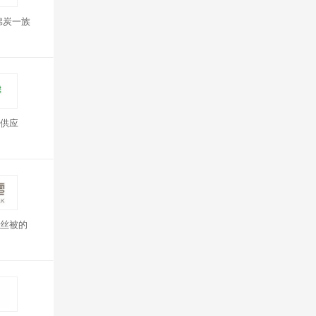
棉炭一族
供应
丝被的