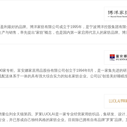
店盈利最好的品牌。博洋家纺有限公司成立于1995年，是宁波博洋控股集团有限
产与销售，率先提出“家纺”概念，也是国内第一家启用代言人的家纺品牌。博
环境，同时触感细腻柔软，蓬松保暖，舒适透气。
00家专柜。富安娜家居用品股份有限公司创立于1994年8月，是一家集先进的
流配送体系于一体的具有强大综合实力的知名家纺企业。公司以“创造美好睡眠
，创立“富安娜”、“馨而乐”、“维莎”、“圣之花”、“酷奇智”五大主打品牌。富
配以手工拉丝的工艺，针脚细密均匀，不易脱线，保护边缘，耐磨耐用。
亿销量位列全天猫第四。罗莱LUOLAI是一家专业经营家用纺织品，集研发、设计
业，并已形成自己独特风格的家纺企业。目前除已拥有自有品牌“罗莱”品牌。
配以精细绗缝工艺，有效固定填充物，均匀不位移。