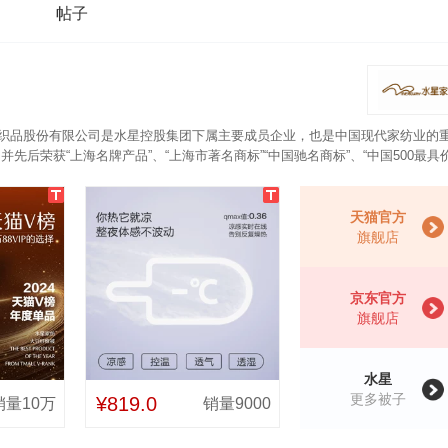
帖子
纺织品股份有限公司是水星控股集团下属主要成员企业，也是中国现代家纺业的
先后荣获“上海名牌产品”、“上海市著名商标”“中国驰名商标”、“中国500最具
生细菌，舒适亲肤。同时回弹性好，吸湿透气，且蓬松保暖，花色多样，尺寸多
天猫官方
旗舰店
京东官方
旗舰店
水星
更多被子
¥819.0
销量10万
销量9000