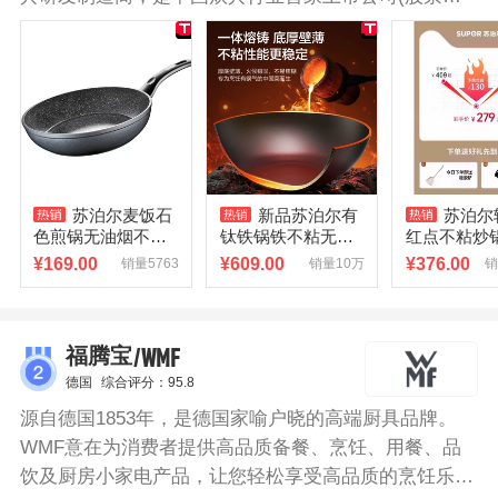
码002032)，拥有明火炊具、厨房小家电、厨卫电器三
大事业领域，丰富的产品线，全面满足厨房生活需求。
苏泊尔不粘锅是集颜值与实用性兼备。不粘涂层，一擦
即净，提升使用寿命。轻量设计，单手可轻松操持，爆
炒颠勺无压力。一锅多用，胜任多种美食烹饪，丰盛三
餐。锅身一体成型，受热均匀，耐用不变形。
苏泊尔麦饭石
新品苏泊尔有
苏泊尔
色煎锅无油烟不粘
钛铁锅铁不粘无涂
红点不粘炒
锅炒锅煎饼蛋牛排
层钛锅家用炒锅不
平底不粘锅
¥
169.00
¥
609.00
¥
376.00
销量5763
销量10万
销
电磁炉通用平底锅
粘锅炒菜锅铸铁锅
平底锅可进
/WMF
福腾宝
德国
综合评分：95.8
源自德国1853年，是德国家喻户晓的高端厨具品牌。
WMF意在为消费者提供高品质备餐、烹饪、用餐、品
饮及厨房小家电产品，让您轻松享受高品质的烹饪乐