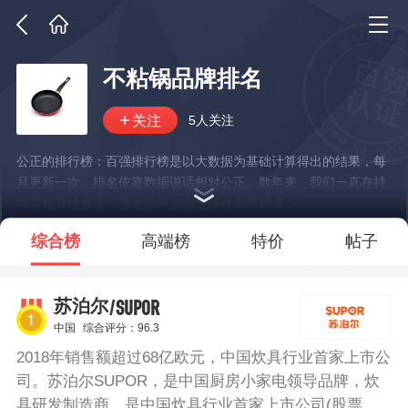
不粘锅品牌排名
5人关注
公正的排行榜：百强排行榜是以大数据为基础计算得出的结果，每
月更新一次，排名依靠数据说话相对公正。数年来，我们一直在持
续优化升级算法，排名结果也会变得越来越精准！
*说明：仅展示部分数据
综合榜
高端榜
特价
帖子
/SUPOR
苏泊尔
中国
综合评分：96.3
2018年销售额超过68亿欧元，中国炊具行业首家上市公
司。苏泊尔SUPOR，是中国厨房小家电领导品牌，炊
具研发制造商，是中国炊具行业首家上市公司(股票代