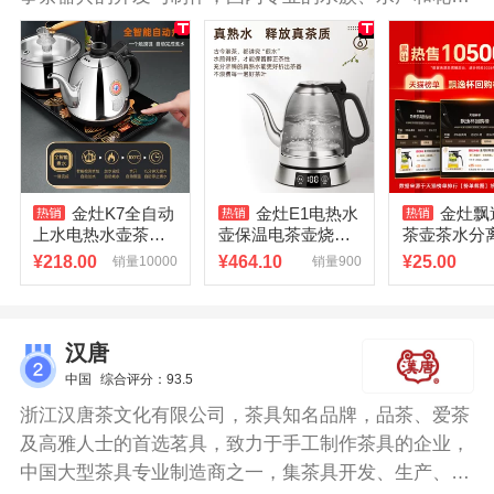
池塘器材生产企业。
金灶K7全自动
金灶E1电热水
金灶飘
上水电热水壶茶台
壶保温电茶壶烧水
茶壶茶水分
烧水壶保温一体泡
壶泡茶壶家用恒温
茶壶冲茶器
¥
218.00
¥
464.10
¥
25.00
销量10000
销量900
茶壶专用家用新款
热水壶泡茶专用
玻璃茶杯茶
汉唐
中国
综合评分：93.5
浙江汉唐茶文化有限公司，茶具知名品牌，品茶、爱茶
及高雅人士的首选茗具，致力于手工制作茶具的企业，
中国大型茶具专业制造商之一，集茶具开发、生产、销