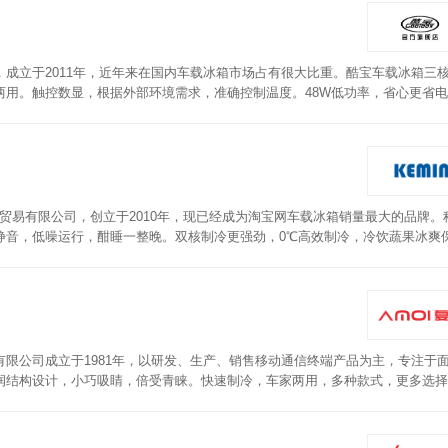
成立于2011年，近年来在国内车载冰箱市场占有很大比重。酷宝车载冰箱三
两用。触控数显，根据外部环境需求，准确控制温度。48W低功率，省心更省
温度。三层可拆卸置物板，分层摆放，合理利用空间。
科贸易有限公司，创立于2010年，现已经成为淘宝网车载冰箱销量最大的品牌。
静音，低噪运行，酣睡一整晚。双核制冷更强劲，0℃高效制冷，冷饮蔬果冰爽
BS材料，耐用美观，无异味，为健康保驾护航。冷热双用，新鲜加倍。机身一
节，食物不串味，内置照明取放方便。
限公司成立于1981年，以研发、生产、销售移动通信终端产品为主，专注于面
润结构设计，小巧吸睛，倍受青睐。快速制冷，车家两用，多种款式，更多选择
工作运行，拒绝噪音，安闲自在。双层设计，满足日常所需。机体一体成型，结