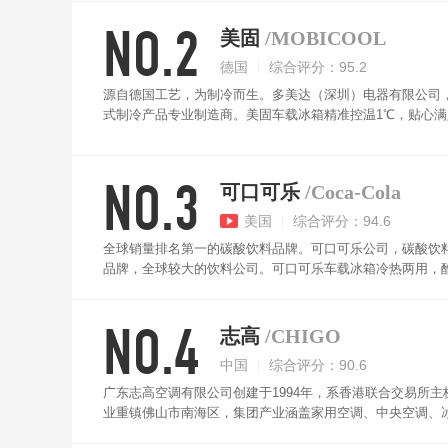
NO.2
美固
/MOBICOOL
德国
综合评分：95.2
源自德国工艺，为制冷而生。多美达（深圳）电器有限公司，是瑞
式制冷产品专业制造商。美固车载冰箱精准控温1℃，贴心
用。车家两用，方便实用。专为车驾设计，满足汽车使用的
全防护，断电保温7小时，长久保鲜。不同容量，满足不同
NO.3
可口可乐
/Coca-Cola
美国
综合评分：94.6
全球销量排名第一的碳酸饮料品牌。可口可乐公司，碳酸饮料
品牌，全球较大的饮料公司。可口可乐车载冰箱冷热两用，
用，携带方便。
NO.4
志高
/CHIGO
中国
综合评分：90.6
广东志高空调有限公司创建于1994年，系香港联合交易所主
业重镇佛山市南海区，集团产业涵盖家用空调、中央空调、
拥有佛山、九江、四会等生产基地，完整的空调配套产业链及