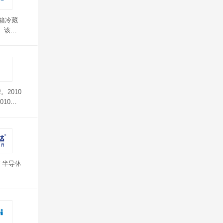
温箱冷藏
。该品
导积
2010
10年
于半导体