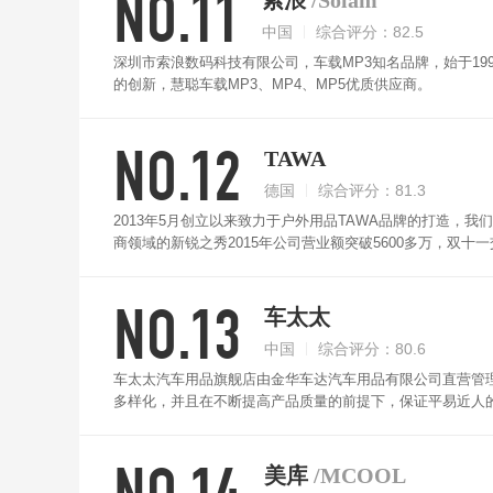
NO.11
索浪
/Solam
中国
综合评分：82.5
深圳市索浪数码科技有限公司，车载MP3知名品牌，始于1
的创新，慧聪车载MP3、MP4、MP5优质供应商。
NO.12
TAWA
德国
综合评分：81.3
2013年5月创立以来致力于户外用品TAWA品牌的打造，
商领域的新锐之秀2015年公司营业额突破5600多万，双
成绩。
NO.13
车太太
中国
综合评分：80.6
车太太汽车用品旗舰店由金华车达汽车用品有限公司直营管
多样化，并且在不断提高产品质量的前提下，保证平易近人
牌，车太太凭借其产品出色的性价比、设计、广泛性赢得了
NO.14
美库
/MCOOL