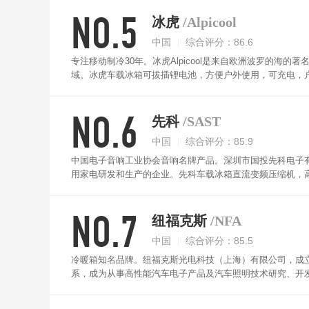
调产业链企业之一，业务遍及全球200多个国家和地区。自2
NO.5
冰虎
/Alpicool
中国
综合评分：86.6
专注移动制冷30年。冰虎Alpicool是来自欧洲波罗的
域。冰虎车载冰箱可拔插锂电池，方便户外使用，可充电，户
良好的承重质量，推拉静音，持久耐用，轻松出行，车、家
温。
NO.6
先科
/SAST
中国
综合评分：85.9
中国电子音响工业协会音响名牌产品。深圳市国投先科电子有限
用家电研发和生产的企业。先科车载冰箱直流变频压缩机，
胆，有效提升食材保鲜。360°环绕式立体制冷，确保食材
冷藏更持久。
NO.7
纽福克斯
/NFA
中国
综合评分：85.5
冷暖箱知名品牌。纽福克斯光电科技（上海）有限公司，成立
系，成为从事高性能汽车电子产品及汽车照明技术研究、开
简洁，手指轻触，简单更方便。坚固接插，抗震防抖，行车
洁大气上档次，携带方便。