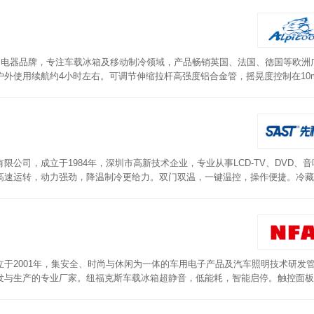
005年至今，志高空调一直稳居行业前列。
海的著名电器品牌，专注车载冰箱及移动制冷领域，产品畅销英国、法国、德国等欧洲
外使用续航约4小时左右。可调节伸缩拉杆高强度铝合金管，摇晃度控制在10
、户外多用，满足各种需求。精准控温，锁住鲜味。手机APP蓝牙智能连接，
公司，成立于1984年，深圳市高新技术企业，专业从事LCD-TV、DVD、音
高速运转，动力强劲，降温制冷更给力。双门双温，一键温控，操作便捷。冷藏
新鲜水灵。直流变频压缩机，抗震防抖设计。针对冷冻采用的特殊隔热层，降温
于2001年，集安全、时尚与休闲为一体的车用电子产品及汽车照明技术研发
发与生产的专业厂家。纽福克斯车载冰箱超静音，低能耗，智能启停。触控面板
中无惧颠簸和起伏。制冷速度快，可随时随地采买和携带各种冰鲜食材。一体成