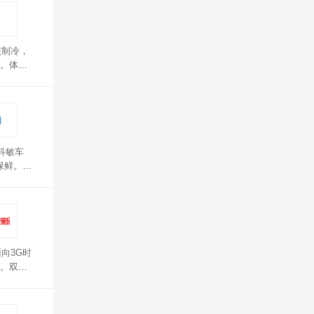
核制冷，
电。体积
科敏车
保鲜。
体成型，
向3G时
。双核
合无缝