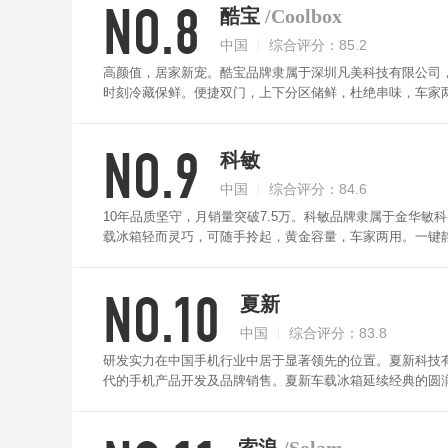
NO.8
酷宝
/Coolbox
中国
综合评分：85.2
高颜值，居家新宠。酷宝品牌隶属于深圳凡美科技有限公司，
时刻冷藏保鲜。便捷双门，上下分区储鲜，杜绝串味，车家
小巧，不占空间。温度自由调节，可根据不同需求设置不同
NO.9
科敏
中国
综合评分：84.6
10年品质坚守，月销量突破7.5万。科敏品牌隶属于金华敏
载冰箱轻而灵巧，可随手拎起，黄金容量，车家两用。一键
翻盖触控数显，精准控温，新鲜掌握在指尖。食品接触级A
箱门封条设计，严密锁温。三层分区设计，多个储物自由调
NO.10
夏新
中国
综合评分：83.8
研发实力在中国手机行业中居于显著领先的位置。夏新科技有
代的手机产品开发及品牌销售。夏新车载冰箱延续经典的圆
降温更强劲快速，冷暖两用，新鲜食材，时刻保鲜。低分贝
密封圈，强化保鲜功能，不失食物原有味道。