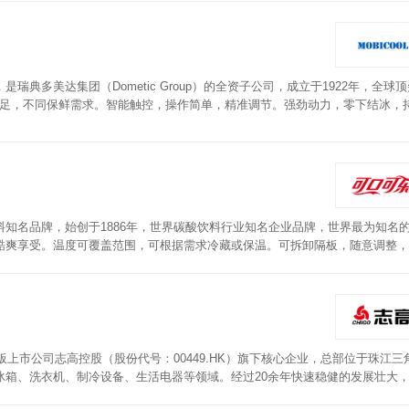
典多美达集团（Dometic Group）的全资子公司，成立于1922年，全球
满足，不同保鲜需求。智能触控，操作简单，精准调节。强劲动力，零下结冰，
各种环境。低电压保护，层层防护安心使用。食品安全级选材，德国微孔发泡技
需求。
知名品牌，始创于1886年，世界碳酸饮料行业知名企业品牌，世界最为知名
酷爽享受。温度可覆盖范围，可根据需求冷藏或保温。可拆卸隔板，随意调整，
板上市公司志高控股（股份代号：00449.HK）旗下核心企业，总部位于珠江三
冰箱、洗衣机、制冷设备、生活电器等领域。经过20余年快速稳健的发展壮大
物流中心，家用空调年设计产能达1000万套，是国内拥有包括压缩机在内的