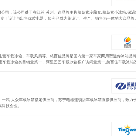
有限公司，该公司处于在江苏 苏州。该品牌主售胰岛素冷藏盒,胰岛素小冰箱,保
直专于设计与出售优质电器，如今已成为集设计、生产、销售为一体的大众品牌
电器深知该品牌产品质量问题直接关系到大众的身体健康和家庭幸福，所以一直倡
主营车载冰箱、车载风扇等。慈百佳品牌是国内第一家车家两用型迷你冰箱品牌。
宝车载冰箱类目销量第一，阿里巴巴车载冰箱客户访问量第一,慈百佳车载冰箱20
、一汽-大众车载冰箱指定供应商，苏宁电器连锁店车载冰箱直接供应商，致力
高科技企业。