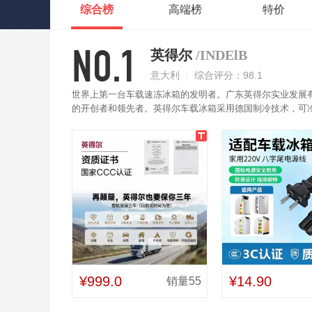
综合榜
高端榜
特价
NO.1
英得尔
/INDElB
意大利
综合评分：98.1
世界上第一台车载速冻冰箱的发明者。广东英得尔实业发展有限
的开创者和领先者。英得尔车载冰箱采用德国制冷技术，可
抖，运行无误。精准调温每1℃，可确保物品在更适宜的温度
¥999.0
¥14.90
销量55