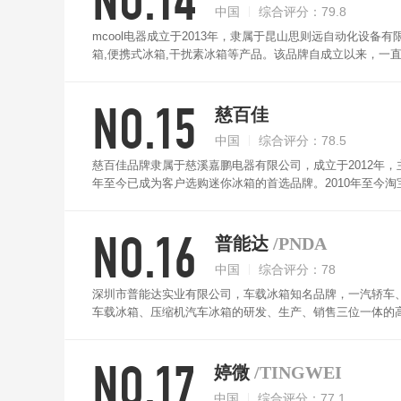
中国
综合评分：79.8
mcool电器成立于2013年，隶属于昆山思则远自动化设备
箱,便携式冰箱,干扰素冰箱等产品。该品牌自成立以来，一
牌秉承昆山思则远自动设备有限公司的品牌文化，mcool
极，健康的生活方式。
NO.15
慈百佳
中国
综合评分：78.5
慈百佳品牌隶属于慈溪嘉鹏电器有限公司，成立于2012年，
年至今已成为客户选购迷你冰箱的首选品牌。2010年至今淘
仅在淘宝网就累计销售3万台，人气积聚,火爆异常。
NO.16
普能达
/PNDA
中国
综合评分：78
深圳市普能达实业有限公司，车载冰箱知名品牌，一汽轿车
车载冰箱、压缩机汽车冰箱的研发、生产、销售三位一体的
NO.17
婷微
/TINGWEI
中国
综合评分：77.1