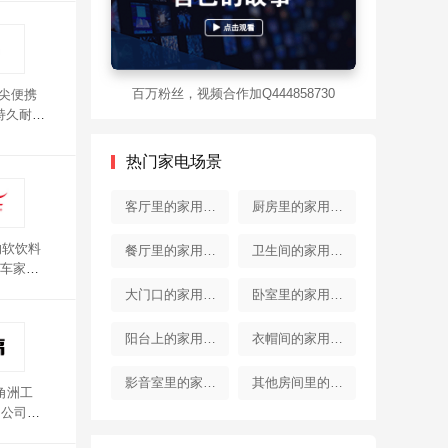
百万粉丝，视频合作加Q444858730
顶尖便携
持久耐
术，安
热门家电场景
客厅里的家用电
厨房里的家用电
器
器
的软饮料
餐厅里的家用电
卫生间的家用电
车家两
器
器
大门口的家用电
卧室里的家用电
器
器
阳台上的家用电
衣帽间的家用电
器
器
影音室里的家用
其他房间里的家
角洲工
，公司现
电器
用电器
集群式空