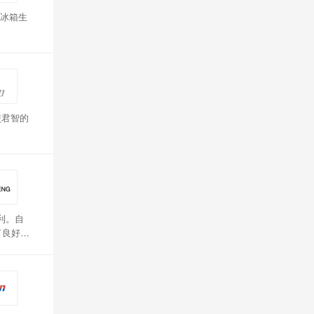
冰箱生
使君智的
利。自
了良好的