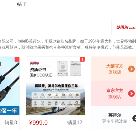
帖子
公司，IndelB英得尔，车载冰箱知名品牌，始于1964年意大利，世界移动
冷冻可结冰，随时随地采买和携带各种冰鲜食材。独特制冷模式，节能又高效。
下保鲜存放。3重安全防护，使用更放心。
天猫官方
旗舰店
京东官方
旗舰店
英得尔
更多车载冰箱
¥999.0
销量8
销量12