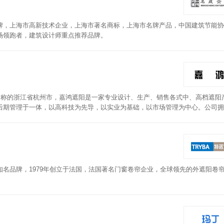
牌，上海市高新技术企业，上海市著名商标，上海市名牌产品，中国建筑节能协
场领跑者，建筑设计师重点推荐品牌。
之称的浙江省杭州市，嘉鸿遮阳是一家专业设计、生产、销售各式中、高档遮阳
后期管理于一体，以高科技为先导，以实业为基础，以市场管理为中心。公司拥
统的完善。本公司产品设计新颖、构思巧妙、自主生产，电动窗帘、电动遮阳系
断提高，热情全面服务于大众。
名品牌，1979年创立于法国，法国著名门窗卷帘企业，全球领先的外遮阳卷