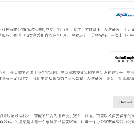
防腐能力强。
技有限公司(简称“创明”)成立于1997年，专注于窗饰遮阳产品的研发、工艺
的服务。创明电动窗帘采用直流静音电机，平稳运行、足够安静。一次上门轻松
级调节，室内进光量随心控。
19年，是大型的跨国工业企业集团。亨特道格拉斯集团的总部设在鹿特丹。亨
球具有一定影响力。我们主要从事窗饰产品和建筑产品的研发、创新、制造和销
erDouglas的PowerView电动系统，让美丽的窗帘变聪明。这种创新的无线系统帮
造称心的自然光影、调节室内温度，并兼顾隐私”。同时PowerView App可充
上的应用程序，您可以创建和安排自定义的房间场景，让您的窗饰在一天中自行运行
业。我们通过物联网和人工智能的结合为用户提供安全、舒适、节能以及多姿多彩的
feSmart的愿景是让每一个家庭变成智能家庭，让每一个办公室变成智能办公
司拥有行业最全面、最稳定和最具设计感的产品系列，通过不断提升的用户体验
帘进行智能升级，支持语音控制、APP控制、面板控制，支持0～100%的自定义开