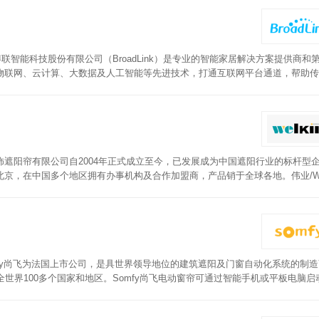
，安装更简单方便。
联智能科技股份有限公司（BroadLink）是专业的智能家居解决方案提供商和
物联网、云计算、大数据及人工智能等先进技术，打通互联网平台通道，帮助传
比控制，可设置观影、阅读场景模式，享受智能窗帘带来的幸福时刻。还可以跟更多
轻一拉，自主启动。采用专属定制隔音减噪静音轨道，双面电泳工艺，品质上乘
遮阳帘有限公司自2004年正式成立至今，已发展成为中国遮阳行业的标杆型
，在中国多个地区拥有办事机构及合作加盟商，产品销于全球各地。伟业/Wel
比例无级调节，室内进光量随心控。内置直流静音电机，平稳运行、足够安静。
fy尚飞为法国上市公司，是具世界领导地位的建筑遮阳及门窗自动化系统的制
世界100多个国家和地区。Somfy尚飞电动窗帘可通过智能手机或平板电脑启
您尽情欣赏电影！内置和日光传感器，自动关闭您的百叶窗和窗帘，保护您的家