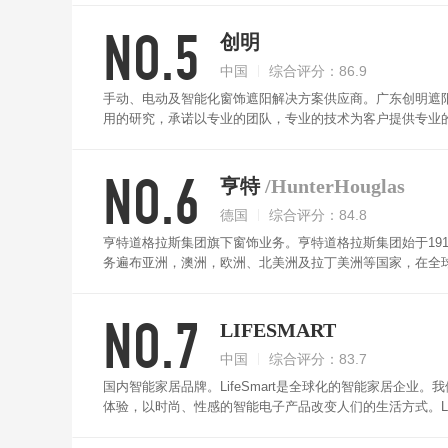
制窗帘开合比例。外壳采用铝合金材质，耐高温、防冲击、
NO.5
创明
中国
综合评分：86.9
手动、电动及智能化窗饰遮阳解决方案供应商。广东创明遮阳科
用的研究，承诺以专业的团队，专业的技术为客户提供专业
搭配高精度铝合金导轨，顺滑运转、传输稳定。开合比例无
NO.6
亨特
/HunterHouglas
德国
综合评分：84.8
亨特道格拉斯集团旗下窗饰业务。亨特道格拉斯集团始于19
务遍布亚洲，澳洲，欧洲、北美洲及拉丁美洲等国家，在全
满足不同国家的需求。HunterDouglas电动窗帘使用Hunt
所需要的个性化起居步调和空间氛围。PowerView为您一键营
NO.7
PowerView电动系统的潜力。使用智能手机或平板电脑
LIFESMART
中国
综合评分：83.7
国内智能家居品牌。LifeSmart是全球化的智能家居企
体验，以时尚、性感的智能电子产品改变人们的生活方式。Li
一直致力于人工智能、云服务、智能硬件的研发和设计，公
布全球的用户创造价值。LifeSmart电动窗帘可对传统窗