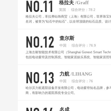
NO.11
格拉夫
/Graff
英国
综合评分：78.2
格拉夫公司，革拉弗钻饰商贸（上海）有限公司，世界珠宝
名词，被誉为“钻石中的钻石”，以全球顶级的钻石品质、设
NO.12
查尔斯
中国
综合评分：76.9
上海古耐智能技术有限公司（Shanghai Gonext Smart 
包括电动窗帘及控制系统、智能家居娱乐系统、智能家居照
品培训中心和技术支持服务中心，给客户和消费者提供快捷
NO.13
力航
/LIHANG
中国
综合评分：76
哈尔滨力航遮阳设备开发有限公司，电动窗帘知名品牌，参
商，有影响力的遮阳系统专业公司。
名成