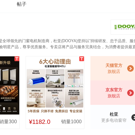
帖子
是全球领先的门窗电机制造商，杜亚(DOOYA)坚持以“持续研发、忠于品质、服
体验明星产品，尊享优质服务。专卖店将产品与服务完美结合，为消费者提供最
口ATMEL芯片，外壳使用航空铝合金材质，轻筒机身可承重50公斤，厚重窗帘不
行语音控制，以及进行定时开关等智能体验。搭配天猫精灵/米家APP、实现
天猫官方
旗舰店
京东官方
旗舰店
杜亚
更多电动窗帘
¥1182.0
销量300
销量1000