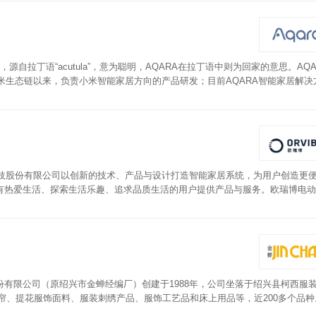
自拉丁语“acutula”，意为聪明，AQARA在拉丁语中则为回家的意思。AQA
小米生态链以来，负责小米智能家居方向的产品研发；目前AQARA智能家居解决
，打造出全新的的智能家居商业模式。AQARA电动窗帘内置Wi-Fi模块，
无需额外购买网关设备。搭载专属定制的隔音减噪静音导轨，运行时顺畅又安静
等多种模式。你还可以通过其他智能设备，用不同动作联动控制不同开合度。可
博科技股份有限公司以创新的技术、产品与设计打造智能家居系统，为用户创造更
有热爱生活、探索生活乐趣、追求品质生活的用户提供产品与服务。欧瑞博电动
遇阻即停的设计，能够有效的保护电机。内置进口智能控制器的设计，采用WI
有限公司（原绍兴市金蝉经编厂）创建于1988年，公司坐落于绍兴县柯西服
窗帘、提花服饰面料、服装刺绣产品、服饰工艺品和床上用品等，近200多个品
时开关、小爱语音控制、远程控制窗帘等众多智能功能，不需要额外购买网关。可