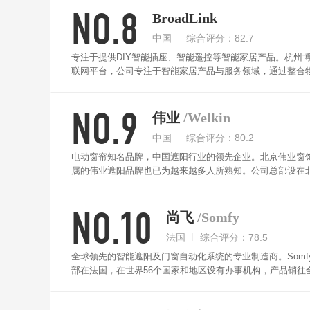
NO.8
同时能做到手拉启动，遇阻停止。速接轨道可拼出多种长度
BroadLink
中国
综合评分：82.7
专注于提供DIY智能插座、智能遥控等智能家居产品。杭州博
联网平台，公司专注于智能家居产品与服务领域，通过整合
向智能转型。BroadLink电动窗帘支持定时功能+百分
设备实现联动，如进门窗帘自动打开等。支持手拉启动，轻
NO.9
通轨道更静音，更顺滑！
伟业
/Welkin
中国
综合评分：80.2
电动窗帘知名品牌，中国遮阳行业的领先企业。北京伟业窗饰
属的伟业遮阳品牌也已为越来越多人所熟知。公司总部设在北京
动窗帘采用高精度铝合金导轨，顺滑运转、传输稳定。开合
NO.10
尚飞
/Somfy
法国
综合评分：78.5
全球领先的智能遮阳及门窗自动化系统的专业制造商。Som
部在法国，在世界56个国家和地区设有办事机构，产品销往全
义家庭影院场景。屏幕降低，窗帘关闭，带来理想光线，让
毯，免受阳光的照射。