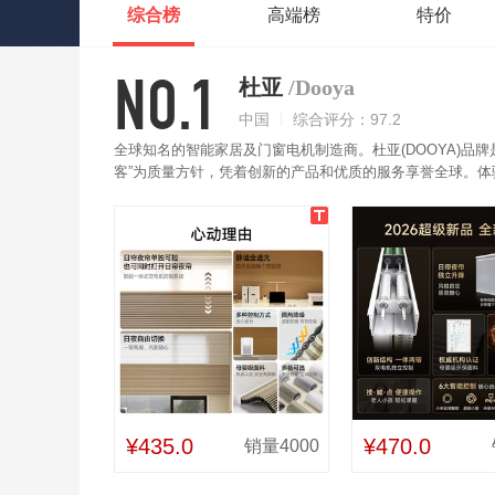
综合榜
高端榜
特价
NO.1
杜亚
/Dooya
中国
综合评分：97.2
全球知名的智能家居及门窗电机制造商。杜亚(DOOYA)品牌
客”为质量方针，凭着创新的产品和优质的服务享誉全球。
品展示和高效的线下服务。杜亚(DOOYA)电动窗帘采用进
下；除了遥控器正常操作外，此款支持天猫精灵或小爱同学进
制。
¥435.0
¥470.0
销量4000