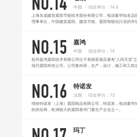
NO.14
中国
综合评分：74.6
上海名成建筑遮阳节能技术股份有限公司，电动窗帘知名品
理事单位，中国建筑遮阳、建筑节能、遮阳智能化行业的市
NO.15
嘉鸿
中国
综合评分：74
杭州嘉鸿遮阳技术有限公司位于美丽富饶且素有“人间天堂”
现代遮阳科技公司。公司集科研，生产，设计，施工和工程
化的产品，以合理化的选材，全新的管理，确保电动窗帘系
严格的质量保证和售后服务体系，品质至上，以诚为本，不
NO.16
特诺发
法国
综合评分：73
缔纷特诺发（上海）遮阳制品有限公司，特诺发，电动窗帘知
的供应商，欧洲较大的遮阳卷帘门窗生产企业之一。
NO.17
玛丁