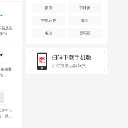
插座
百叶窗
智能开关
靠垫
革新及应
电池
密码锁
安装。
特集团业
售，以
助您建立
分发挥
。
家居生活
室，我们
，为遍
合比例，