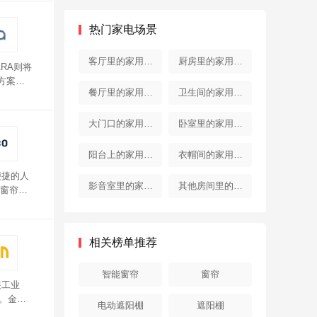
热门家电场景
客厅里的家用电
厨房里的家用电
RA则将
方案已
器
器
餐厅里的家用电
卫生间的家用电
只需接入
。可以
器
器
搭配网
大门口的家用电
卧室里的家用电
器
器
阳台上的家用电
衣帽间的家用电
便捷的人
器
器
影音室里的家用
其他房间里的家
窗帘采
FI直接
电器
用电器
相关榜单推荐
智能窗帘
窗帘
装工业
种。金蝉
电动遮阳棚
遮阳棚
以随心控