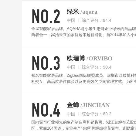
NO.2
绿米
/aqara
中国
综合评分：94.4
全屋智能家居品牌。AQARA是小米生态链企业绿米的自品牌，源
两者合一，寓指未来的家庭越来越智能化。自2014年加入
经在酒店地产、家装、办公楼等细分市场建立了完善的应用方案
app即可实现定时开关、语音控制、远程控制等众多功能，
NO.3
通过手机App自定义窗帘的开合百分比，设定观影、阅读读
欧瑞博
/ORVIBO
关，与智能门锁、门窗传感器等实现联动。
中国
综合评分：90.4
知名智能家居品牌，ZigBee国际联盟成员。深圳市欧瑞
机交互、高品质居住体验以及更高效的空间管理方式。为所
用智能语音控制设计，让你日常查操作更加的方便快捷。窗帘
的设计，更加的智能化。
NO.4
金蝉
/JINCHAN
中国
综合评分：89.2
国内窗帘行业领先的生产制造商和销售商。浙江金蝉布艺股份
区，紧靠104国道，专业生产“金蝉”牌经编提花窗帘、刺绣
电动窗帘内置Wi-Fi模块，只需接入智能app就可实现定