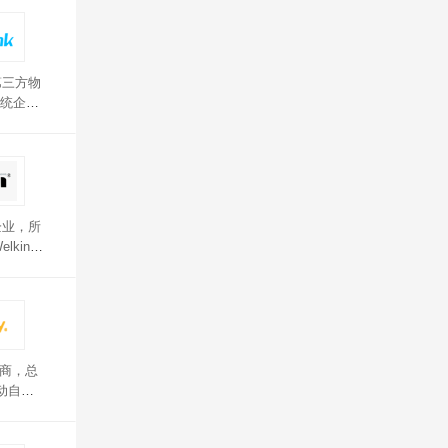
第三方物
统企业
米家智能
，比普
企业，所
kin电
造商，总
动自定
具和地