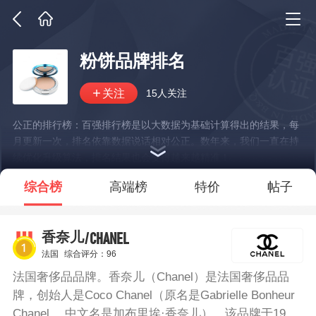
粉饼品牌排名
15人关注
公正的排行榜：百强排行榜是以大数据为基础计算得出的结果，每
月更新一次，排名依靠数据说话相对公正。数年来，我们一直在持
续优化升级算法，排名结果也会变得越来越精准！
*说明：仅展示部分数据
综合榜
高端榜
特价
帖子
/CHANEL
香奈儿
法国
综合评分：96
法国奢侈品品牌。香奈儿（Chanel）是法国奢侈品品
牌，创始人是Coco Chanel（原名是Gabrielle Bonheur
Chanel ，中文名是加布里埃·香奈儿），该品牌于1910