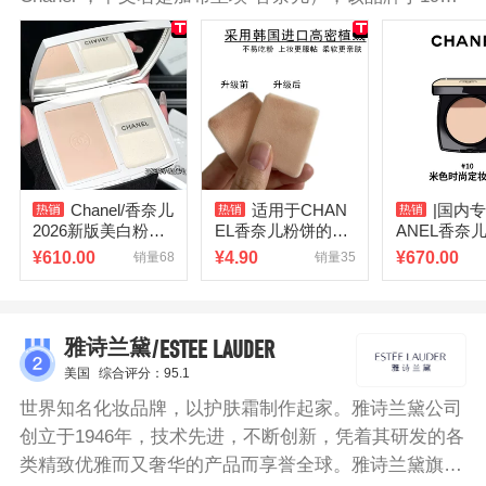
年在法国创立。该品牌产品种类繁多，有服装、珠宝饰
品及其配件、化妆品、护肤品、香水等。香奈儿粉饼创
新压缩技术，融合粉底液般的柔润舒适质感，展现自然
均匀透亮泽完美柔润的轻盈妆感，如丝缎般的柔亮光
采，可调节的遮盖力，从轻盈到适度。小巧的粉盒，既
便于外出携带，使用起来也方便。
Chanel/香奈儿
适用于CHAN
|国内专
2026新版美白粉饼
EL香奈儿粉饼的粉
ANEL香奈
B10/BD01象牙白
扑蜜粉饼专用植绒
尚定妆粉饼
¥
610.00
¥
4.90
¥
670.00
销量68
销量35
焕亮控油细腻定妆
定妆干粉扑薄款适
妆自然持久1
合
/ESTEE LAUDER
雅诗兰黛
美国
综合评分：95.1
世界知名化妆品牌，以护肤霜制作起家。雅诗兰黛公司
创立于1946年，技术先进，不断创新，凭着其研发的各
类精致优雅而又奢华的产品而享誉全球。雅诗兰黛旗下