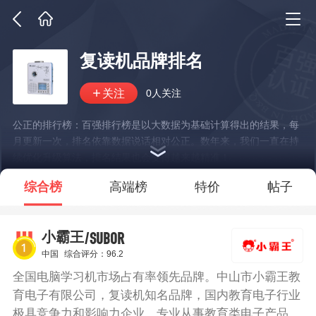
复读机品牌排名
0人关注
公正的排行榜：百强排行榜是以大数据为基础计算得出的结果，每
月更新一次，排名依靠数据说话相对公正。数年来，我们一直在持
续优化升级算法，排名结果也会变得越来越精准！
*说明：仅展示部分数据
综合榜
高端榜
特价
帖子
/SUBOR
小霸王
中国
综合评分：96.2
全国电脑学习机市场占有率领先品牌。中山市小霸王教
育电子有限公司，复读机知名品牌，国内教育电子行业
极具竞争力和影响力企业，专业从事教育类电子产品的