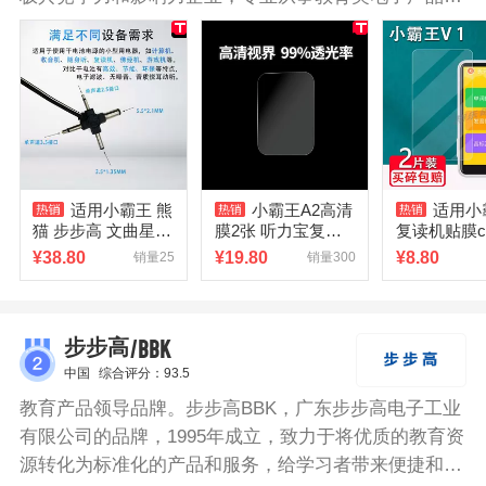
开发研究、生产和销售的优秀企业。小霸王复读机搭配
PDPCM语音处理，宽频语音处理动态降噪技术，内置
高保真喇叭，无损耗还原音质。支持磁带播放、复读、
跟读对比，满足学生的使用需求。五级变速，快慢随心
选择。采用健康环保材质，安全耐用，使用更放心。
适用小霸王 熊
小霸王A2高清
适用小
猫 步步高 文曲星复
膜2张 听力宝复读
复读机贴膜c5
读机适用电源适配
机专用（本链接仅
袋学习机B3
¥
38.80
¥
19.80
¥
8.80
销量25
销量300
器 专用充电器适用
售配件）
护膜非钢化
4143
C3随身听V
C2贴膜听力
机高清
/BBK
步步高
中国
综合评分：93.5
教育产品领导品牌。步步高BBK，广东步步高电子工业
有限公司的品牌，1995年成立，致力于将优质的教育资
源转化为标准化的产品和服务，给学习者带来便捷和进