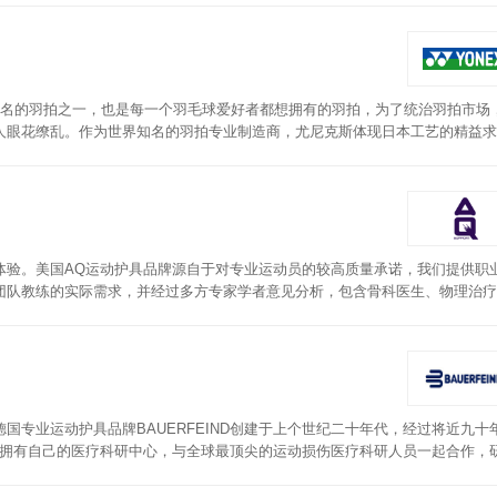
出名的羽拍之一，也是每一个羽毛球爱好者都想拥有的羽拍，为了统治羽拍市场
人眼花缭乱。作为世界知名的羽拍专业制造商，尤尼克斯体现日本工艺的精益求
血液循环；3D立体编制，吸湿透气不闷热。
体验。美国AQ运动护具品牌源自于对专业运动员的较高质量承诺，我们提供职
团队教练的实际需求，并经过多方专家学者意见分析，包含骨科医生、物理治疗
的工艺技术共同研发，经过专业运动员实际试穿体验后，再加以精进改良，保障
由缠绕，方便调节，同时更贴合自己的手腕，从而起到更好的保护作用。
专业运动护具品牌BAUERFEIND创建于上个世纪二十年代，经过将近九十
IND拥有自己的医疗科研中心，与全球最顶尖的运动损伤医疗科研人员一起合作，
年度获欧洲产品设计大奖及欧洲材料大奖，这些来自客户的认可，是对BAUERFEI
耐久材料，面料轻质透气，在运动中保持位置固定，可有效减轻手腕负荷，同时可个