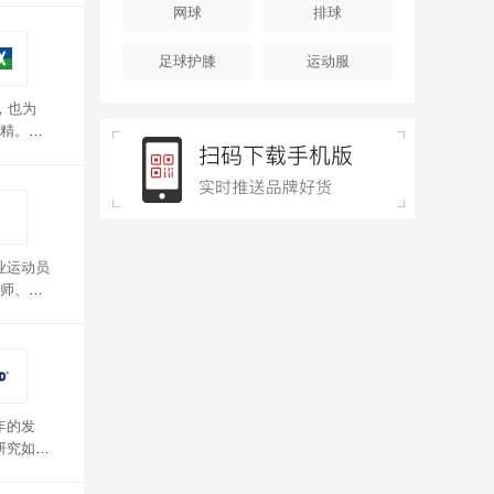
网球
排球
足球护膝
运动服
，也为
精。尤
业运动员
师、运
每一款
年的发
研究如何
ND近百
性化调节