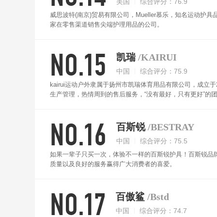
美国
综合评分：76.9
威思波特(南京)贸易有限公司，Mueller慕乐，知名运动
家在零售渠道销售尖端护理用品的公司。
NO.15
凯瑞
/KAIRUI
中国
综合评分：75.9
kairui运动户外隶属于扬州市凯瑞体育用品有限公司，成
生产管理，热情周到的售后服务，“没有最好，只有更好”的
诚待客，并建立一整套现代化管理体系，严格按照国际惯例
NO.16
百斯锐
/BESTRAY
中国
综合评分：75.5
如果一辈子只买一次，体验不一样的百斯锐护具！百斯锐品
质量以及良好的服务赢得广大消费者的喜爱。
NO.17
百傲鲨
/Bstd
中国
综合评分：74.7