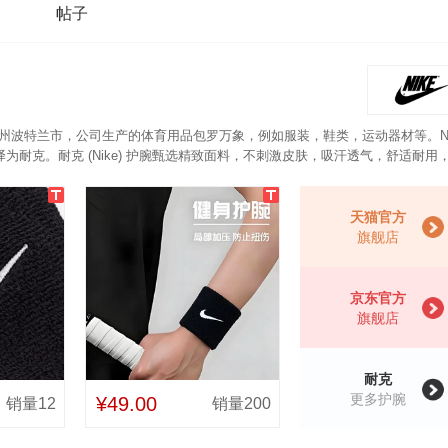
帖子
冈州波特兰市，公司生产的体育用品包罗万象，例如服装，鞋类，运动器材等。NI
耐克。耐克 (Nike) 护腕甄选精致面料，不刺激皮肤，吸汗透气，舒适耐用
天猫官方
旗舰店
京东官方
旗舰店
耐克
更多护腕
¥49.00
销量12
销量200