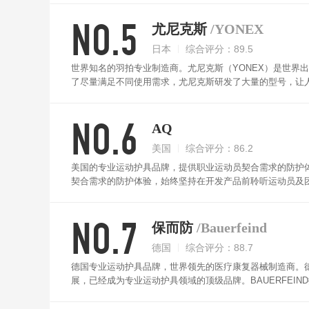
NO.5
尤尼克斯
/YONEX
日本
综合评分：89.5
世界知名的羽拍专业制造商。尤尼克斯（YONEX）是世界
了尽量满足不同使用需求，尤尼克斯研发了大量的型号，让
尼克斯护腕采用超弹材质，并以递减压设计，缓解腕压促进
NO.6
AQ
美国
综合评分：86.2
美国的专业运动护具品牌，提供职业运动员契合需求的防护
契合需求的防护体验，始终坚持在开发产品前聆听运动员及
动防护专家、人因工程学研究学者，以专业的理论结合极致
产品的舒适性与专业性。AQ护腕运用了魔法贴设计，可自
NO.7
保而防
/Bauerfeind
德国
综合评分：88.7
德国专业运动护具品牌，世界领先的医疗康复器械制造商。德国
展，已经成为专业运动护具领域的顶级品牌。BAUERFE
为顶尖运动员提供最佳防护设备。BAUERFEIND于2007
年来的努力的最佳褒扬。BAUERFEIND护腕采用抗磨