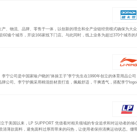
生产、物流、品牌、零售于一体，以创新的理念和全产业链经营模式确保为大众
入驻60逾个城市，开设166家线下门店。与此同时，线上业务为超过370个城市的
螺纹结构，相对常规护腕表面平整压力增加，弹性维持更持久。
李宁公司是中国家喻户晓的“体操王子”李宁先生在1990年创立的体育用品公司
牌公司。李宁护腕采用棉混纺材质打造，佩戴舒适，干爽透气，搭配李宁logo
创立于美国以来，LP SUPPORT 凭借着对相关领域的专业追求和对运动者的倾
用质清薄款面料，避免面料过厚而带来的闷热，让使用者保持清爽运动状态。绷
接每一次运动挑战。