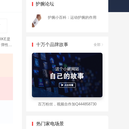
护腕论坛
护腕小百科：运动护腕的作用
KE是
十万个品牌故事
，弹性
全部
百万粉丝，视频合作加Q444858730
热门家电场景