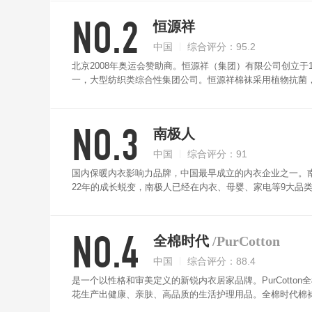
NO.2
恒源祥
中国
综合评分：95.2
北京2008年奥运会赞助商。恒源祥（集团）有限公司创立于
一，大型纺织类综合性集团公司。恒源祥棉袜采用植物抗菌
NO.3
南极人
中国
综合评分：91
国内保暖内衣影响力品牌，中国最早成立的内衣企业之一。南
22年的成长蜕变，南极人已经在内衣、母婴、家电等9大品
场合穿搭需求。配以弹力袜口，不紧勒，不易脱落，耐磨耐
NO.4
全棉时代
/PurCotton
中国
综合评分：88.4
是一个以性格和审美定义的新锐内衣居家品牌。PurCotton全
花生产出健康、亲肤、高品质的生活护理用品。全棉时代棉
性设计，松紧适宜，贴合脚型，耐穿耐磨。