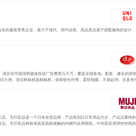
世界知名的服装零售企业，致力于现代、简约自然、高品质且易于搭配服饰的设计
年。浪莎在中国强势媒体投放广告费用几千万，覆盖全国各地。配套、健全的营
布5大洲。浪莎棉袜精选精梳棉，保留较长纤维，柔软细腻，不易起球。且多色
门店。无印良品是一个日本杂货品牌，产品类别以日常用品为主，产品注重纯朴
标志。无印良品棉袜表面及肌肤接触的内侧均采用棉线，中间层采用弹性纱线的