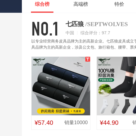
综合榜
高端榜
特价
NO.1
七匹狼
/SEPTWOLVES
中国
综合评分：97.7
以专业经营商务皮具品牌为主的高新企业。七匹狼皮具成立于
具品牌为主的高新企业，涉及公文包、旅行箱包、腰带、票
气，不易臭脚。且弹力足，不易打滑，耐穿耐磨。
¥57.40
¥44.90
销量10000
销