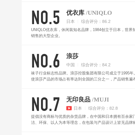
NO.5
优衣库
/UNIQLO
日本
综合评分：86.2
UNIQLO优衣库，休闲装知名品牌，1984创立于日本，
销售的大型企业。
NO.6
浪莎
中国
综合评分：84.2
袜子行业标志性品牌。浪莎控股集团有限公司成立于1995
使浪莎产品的市场占有率达到全国的三分之一，产品销售遍
可自由搭配。
NO.7
无印良品
/MUJI
日本
综合评分：82.8
提倡没有商标与优质的杂货品牌，在中国和日本拥有百余家
洁、环保、以人为本等理念，在包装与产品设计上皆无品牌
穿着舒适。