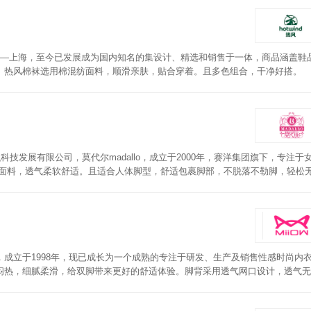
时尚之都—上海，至今已发展成为国内知名的集设计、精选和销售于一体，商品涵盖鞋
。热风棉袜选用棉混纺面料，顺滑亲肤，贴合穿着。且多色组合，干净好搭。
技发展有限公司，莫代尔madallo，成立于2000年，赛洋集团旗下，专注于
适面料，透气柔软舒适。且适合人体脚型，舒适包裹脚部，不脱落不勒脚，轻松
成立于1998年，现已成长为一个成熟的专注于研发、生产及销售性感时尚内
闷热，细腻柔滑，给双脚带来更好的舒适体验。脚背采用透气网口设计，透气无