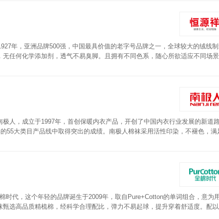
1927年，亚洲品牌500强，中国最具价值的老字号品牌之一，全球较大的绒线
，无任何化学添加剂，透气不易臭脚。且拥有不同色系，随心所欲适应不同场景
极人，成立于1997年，首创保暖内衣产品，开创了中国内衣行业发展的新道
类的55大类目产品线中取得突出的成绩。南极人棉袜采用活性印染，不褪色，满
穿。
棉时代，这个年轻的品牌诞生于2009年，取自Pure+Cotton的单词组合，意为
袜甄选高品质精梳棉，经科学合理配比，弹力不易起球，提升穿着舒适度。配以