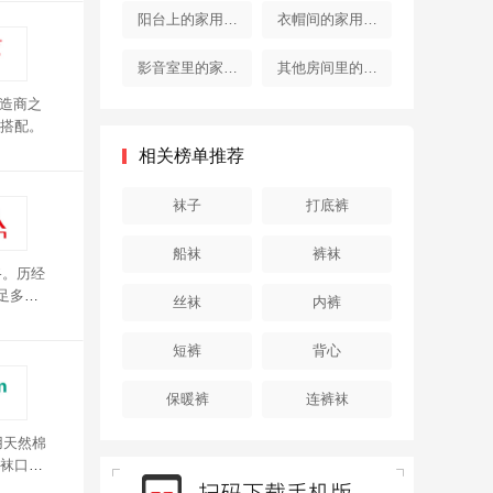
器
器
阳台上的家用电
衣帽间的家用电
器
器
影音室里的家用
其他房间里的家
制造商之
电器
用电器
搭配。
相关榜单推荐
袜子
打底裤
船袜
裤袜
路。历经
足多种
丝袜
内裤
短裤
背心
保暖裤
连裤袜
用天然棉
袜口弹