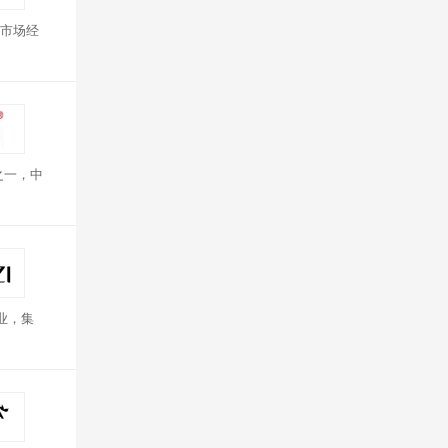
市场经
之一，中
业，集