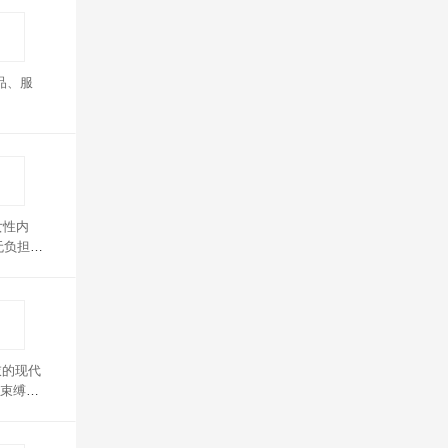
品、服
女性内
无负担，
衣的现代
束缚，