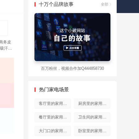
十万个品牌故事
全部
商务皮
吸汗透
百万粉丝，视频合作加Q444858730
热门家电场景
客厅里的家用电
厨房里的家用电
器
器
餐厅里的家用电
卫生间的家用电
器
器
大门口的家用电
卧室里的家用电