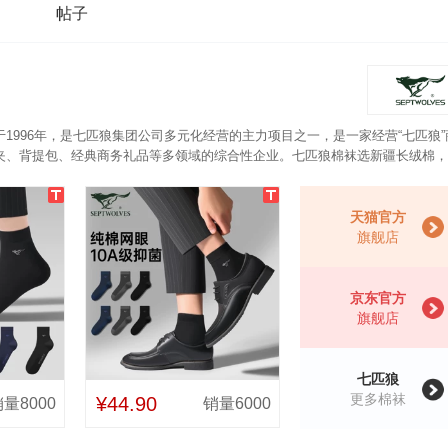
帖子
1996年，是七匹狼集团公司多元化经营的主力项目之一，是一家经营“七匹狼”
夹、背提包、经典商务礼品等多领域的综合性企业。七匹狼棉袜选新疆长绒棉，
天猫官方
旗舰店
京东官方
旗舰店
七匹狼
更多棉袜
¥44.90
量8000
销量6000