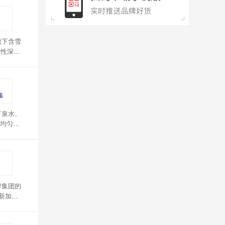
旗下含雪
个性深受
矿泉水、
均匀。
啤集团的
新加坡
40条质