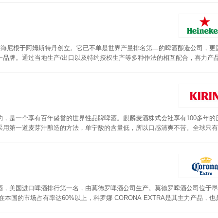
里安‧海尼根于阿姆斯特丹创立。它已不单是世界产量排名第二的啤酒酿造公司，更
一品牌。通过当地生产/出口以及特约授权生产等多种作法的相互配合，喜力产
酿制而成的，口感平顺甘醇，不含枯涩刺激味道的啤酒。喜力啤酒形象年轻化、
，是一个享有百年盛誉的世界性品牌啤酒。麒麟麦酒株式会社享有100多年的
采用第一道麦芽汁酿造的方法，单宁酸的含量低，所以口感清爽不苦。全球只有
酒，美国进口啤酒排行第一名，由莫德罗啤酒公司生产。莫德罗啤酒公司位于墨
在本国的市场占有率达60%以上，科罗娜 CORONA EXTRA是其主力产品，
成的。CORONA啤酒来自神秘的拉美大陆，100%由天然原料精心酿制。精湛
泉，造就出了深受全世界喜爱的科罗娜特级啤酒。曲线优美的独特透明包装瓶，