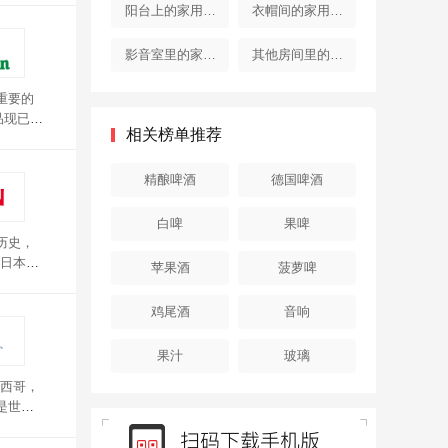
器
器
阳台上的家用电
衣帽间的家用电
器
器
影音室里的家用
其他房间里的家
电器
用电器
重要的
品现已行
相关榜单推荐
国际化
精酿啤酒
德国啤酒
白啤
果啤
历史，
日本麒
苹果酒
菠萝啤
鸡尾酒
音响
果汁
玻璃
西哥，
也是世界
的工艺
体现着