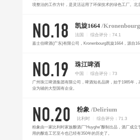
境整治的工作方针，是灵活运用了环保技术的绿色工厂。北京
史品牌的基础上，利用新工厂建成投产的契机，全系列生啤
NO.18
凯旋1664
/Kronenbourg
法国
综合评分：74.1
嘉士伯啤酒(广东)有限公司，Kronenbourg凯旋166
NO.19
珠江啤酒
中国
综合评分：73
广州珠江啤酒集团有限公司，啤酒知名品牌，始于1985年
业为辅的大型国有企业。
NO.20
粉象
/Delirium
比利时
综合评分：71.3
粉象由一家比利时家族酿酒厂“Huyghe”酿制出品，酒厂成
用的酿造工艺至今也已经有350年的历史了。