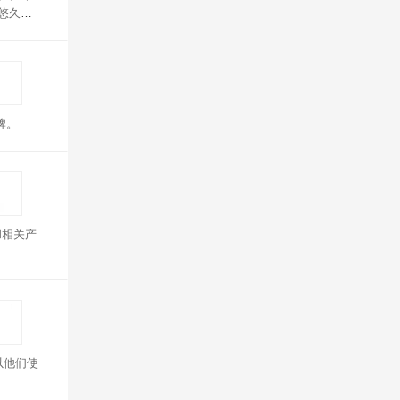
悠久历
牌。
和相关产
以他们使