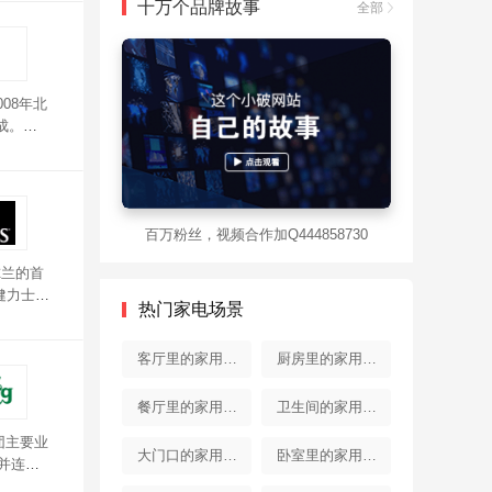
十万个品牌故事
全部
08年北
成。原
百万粉丝，视频合作加Q444858730
爱尔兰的首
。健力士烈
热门家电场景
客厅里的家用电
厨房里的家用电
器
器
餐厅里的家用电
卫生间的家用电
团主要业
器
器
大门口的家用电
卧室里的家用电
并连续
配以极