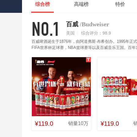
综合榜
高端榜
特价
NO.1
百威
/Budweiser
美国
综合评分：98.9
百威啤酒诞生于1876年，由阿道弗斯·布希创办。1995年
FIFA世界杯足球赛，NBA篮球赛等以及百威音乐王国。
销、销量最多的啤酒，长久以来被誉为是“啤酒之王”。百威
藏而酿成。整个生产流程中不使用任何添加剂或防腐剂，使
¥119.0
¥119.0
销量10万
销