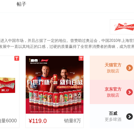
帖子
正式进入中国市场，并且占据了一定的地位。曾赞助过奥运会，中国2010年上海
百年发展中一直以其纯正的口感，过硬的质量赢得了全世界消费者的青睐，成为世
啤酒采用质量最佳的纯天然材料山毛榉木，以严谨的工艺控制，通过自然发酵，
啤酒格外清爽。
天猫官方
旗舰店
京东官方
旗舰店
百威
更多啤酒
¥119.0
量6000
销量8万