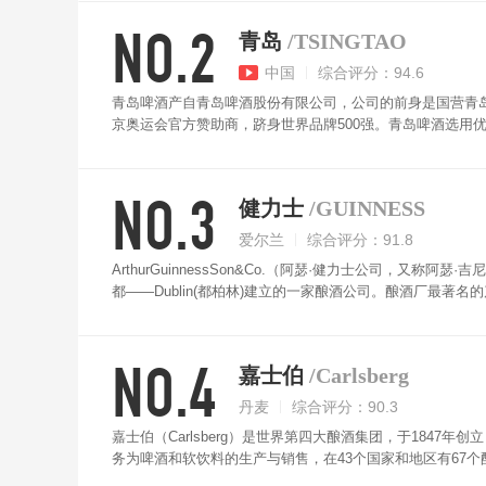
NO.2
青岛
/TSINGTAO
中国
综合评分：94.6
青岛啤酒产自青岛啤酒股份有限公司，公司的前身是国营青岛啤
京奥运会官方赞助商，跻身世界品牌500强。青岛啤酒选用
麦汁浓度为十二度，酒精含量3.5－4%。酒液清澈透明、
NO.3
健力士
/GUINNESS
爱尔兰
综合评分：91.8
ArthurGuinnessSon&Co.（阿瑟·健力士公司，又称阿瑟·吉
都——Dublin(都柏林)建立的一家酿酒公司。酿酒厂最著名的
性啤酒由四种天然成分制成：水、大麦、啤酒花和酵母，健
NO.4
嘉士伯
/Carlsberg
丹麦
综合评分：90.3
嘉士伯（Carlsberg）是世界第四大酿酒集团，于184
务为啤酒和软饮料的生产与销售，在43个国家和地区有67
数十年成为利物浦足球会的胸前广告赞助商，成为利物浦足