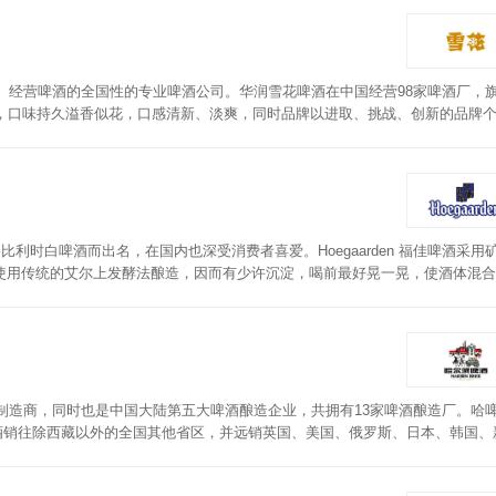
其至尊品质揉进激情与幻想。CORONA已经成为时尚与经典的代名词。
产、经营啤酒的全国性的专业啤酒公司。华润雪花啤酒在中国经营98家啤酒厂，
雪，口味持久溢香似花，口感清新、淡爽，同时品牌以进取、挑战、创新的品牌
牌。
风格比利时白啤酒而出名，在国内也深受消费者喜爱。Hoegaarden 福佳啤酒采用
使用传统的艾尔上发酵法酿造，因而有少许沉淀，喝前最好晃一晃，使酒体混合
酸和苹果酸的味道。
酒制造商，同时也是中国大陆第五大啤酒酿造企业，共拥有13家啤酒酿造厂。哈
啤酒销往除西藏以外的全国其他省区，并远销英国、美国、俄罗斯、日本、韩国、
国外优质大麦，同时搭配优质的啤酒花、酵母和水经过1400多条标准流程和2
感清爽，入口后清爽亮丽，沁人心脾，适合冰饮。