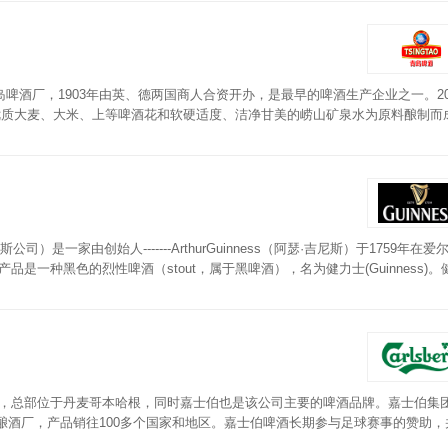
酒厂，1903年由英、德两国商人合资开办，是最早的啤酒生产企业之一。20
优质大麦、大米、上等啤酒花和软硬适度、洁净甘美的崂山矿泉水为原料酿制而
呈淡黄色，泡沫洁白、细腻而持久。
尼斯公司）是一家由创始人-------ArthurGuinness（阿瑟·吉尼斯）于1759年在
产品是一种黑色的烈性啤酒（stout，属于黑啤酒），名为健力士(Guinness)
力士颜色很深，但口感非常柔和醇美，可以与大多数食物相配。
7年创立，总部位于丹麦哥本哈根，同时嘉士伯也是该公司主要的啤酒品牌。嘉士伯集
个酿酒厂，产品销往100多个国家和地区。嘉士伯啤酒长期参与足球赛事的赞助，
球会的经典标志之一。嘉士伯啤酒冰爽清纯，泡沫绵密，幼滑顺喉，丰富醇厚，