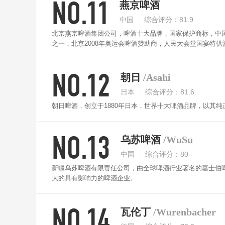
NO.11
燕京啤酒
中国
综合评分：81.9
北京燕京啤酒集团公司，啤酒十大品牌，国家保护商标，中
之一，北京2008年奥运会啤酒赞助商，人民大会堂国宴特供
NO.12
朝日
/Asahi
日本
综合评分：81.6
朝日啤酒，创立于1880年日本，世界十大啤酒品牌，以其
NO.13
乌苏啤酒
/WuSu
中国
综合评分：80
新疆乌苏啤酒有限责任公司，由全球啤酒行业著名的嘉士伯
大的具有影响力的啤酒企业。
NO.14
瓦伦丁
/Wurenbacher