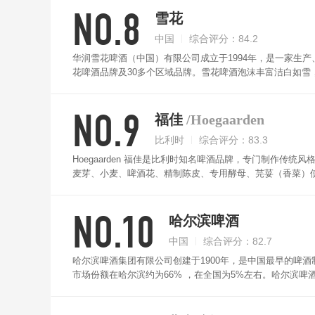
NO.8
时尚和浪漫；而由CORONA独创的瓶口插柠檬的饮法，又使
雪花
中国
综合评分：84.2
华润雪花啤酒（中国）有限公司成立于1994年，是一家生
花啤酒品牌及30多个区域品牌。雪花啤酒泡沫丰富洁白如
到全国消费者的普遍喜爱，成为当代年轻人最喜爱的啤酒品
NO.9
福佳
/Hoegaarden
比利时
综合评分：83.3
Hoegaarden 福佳是比利时知名啤酒品牌，专门制作传统
麦芽、小麦、啤酒花、精制陈皮、专用酵母、芫荽（香菜）
倒入酒杯的泡沫入奶油一样浓密，麦香层层，还有清新的甜
NO.10
哈尔滨啤酒
中国
综合评分：82.7
哈尔滨啤酒集团有限公司创建于1900年，是中国最早的啤
市场份额在哈尔滨约为66% ，在全国为5%左右。哈尔滨
等30多个国家和地区。哈尔滨啤酒精选体型饱满、色泽光亮的
保工序，造就了哈尔滨啤酒一贯的纯正口感和独特品质。口