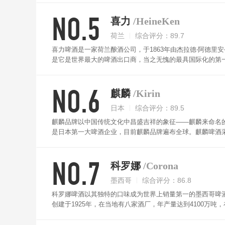
富时代感的流线型瓶身，极受年轻人所喜爱。
NO.5
喜力
/HeineKen
荷兰
综合评分：89.7
喜力啤酒是一家荷兰酿酒公司，于1863年由杰拉德‧阿德
是它是世界最大的啤酒出口商，当之无愧的最具国际化的第
销世界170多个国家。喜力啤酒是一种主要以蛇麻子为原料
的特点，成为酒吧和各娱乐场所最受欢迎的饮品。
NO.6
麒麟
/Kirin
日本
综合评分：89.5
麒麟品牌以中国传统文化中昌盛吉祥的象征——麒麟来命名的
是日本第一大啤酒企业，目前麒麟品牌遍布全球。麒麟啤酒
麟一家在使用，务求带给消费者原汁原味的啤酒感受。
NO.7
科罗娜
/Corona
墨西哥
综合评分：86.8
科罗娜啤酒以其独特的口味成为世界上销量第一的墨西哥啤
创建于1925年，在当地有八家酒厂，年产量达到4100万吨，
第五大啤酒品牌，并且每一瓶科罗娜啤酒都是在墨西哥境内酿
加上古老土地所孕育的优质的大麦、芳香的酒花和纯净的清