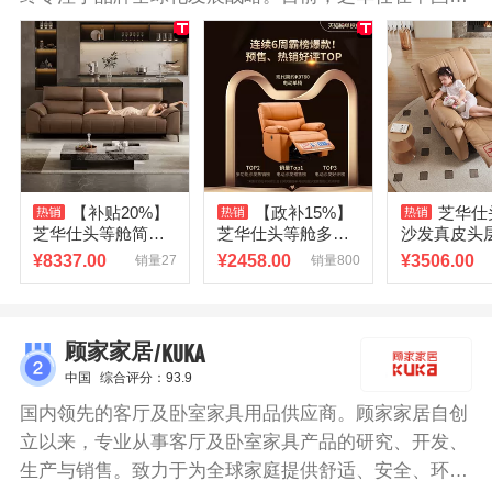
有2600家品牌专卖店，在全球拥有超过3000个销售终
端，产品畅销美国、英国、加拿大、中国等100多个国
家及地区，运营网络横跨六大洲。芝华仕沙发一直专注
于产品的每一个细节，采用源自欧洲的头层牛皮、南美
森林的进口木材、碳钢合金架和自主研发高回弹性海绵
等材料，并对每件出厂产品都有严格的测试。
【补贴20%】
【政补15%】
芝华仕
芝华仕头等舱简约
芝华仕头等舱多功
沙发真皮头
真牛皮沙发电动功
能单人沙发单椅坐
休闲单人电
¥
8337.00
¥
2458.00
¥
3506.00
销量27
销量800
能零靠墙沙发30278
躺转摇芝华士K978
单椅芝华士K
0
/KUKA
顾家家居
中国
综合评分：93.9
国内领先的客厅及卧室家具用品供应商。顾家家居自创
立以来，专业从事客厅及卧室家具产品的研究、开发、
生产与销售。致力于为全球家庭提供舒适、安全、环