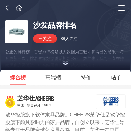
沙发品牌排名
68人关注
公正的排行榜：百强排行榜是以大数据为基础计算得出的结果，每
月更新一次，排名依靠数据说话相对公正。数年来，我们一直在持
续优化升级算法，排名结果也会变得越来越精准！
*说明：仅展示部分数据
综合榜
高端榜
特价
帖子
/CHEERS
芝华仕
中国
综合评分：98.2
敏华控股旗下软体家具品牌。CHEERS芝华仕是敏华控
股旗下颇具影响力的家居品牌，自创立以来，芝华仕始
终专注于品牌全球化发展战略。目前，芝华仕在中国拥