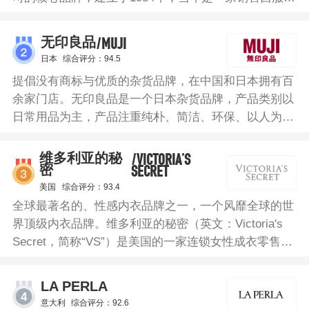
小服装店，现已成为国际知名服装品牌。优衣库睡裙采
用棉质面料具有轻盈的肌肤触感，剪裁利落，设计凉
/MUJI
无印良品
爽，穿着舒适。
日本
综合评分：94.5
提倡没有商标与优质的杂货品牌，在中国和日本拥有百
余家门店。无印良品是一个日本杂货品牌，产品类别以
日常用品为主，产品注重纯朴、简洁、环保、以人为本
等理念，在包装与产品设计上皆无品牌标志。无印良品
睡裙以印度传统服饰为灵感设计，选用麻材质制成，触
/VICTORIA’S
维多利亚的秘
SECRET
密
感良好，穿着舒适。
美国
综合评分：93.4
全球最著名的、性感内衣品牌之一，一个风靡全球的世
界顶级内衣品牌。维多利亚的秘密（英文：Victoria's
Secret，简称“VS”）是美国的一家连锁女性成衣零售
店，主要经营内衣和文胸等。维多利亚的秘密睡裙选用
丝滑缎面，呈现出别具格调的精美质感。裸背设计，打
LA PERLA
造转身浪漫惊喜。正面深V设计，吸睛又性感。
4
意大利
综合评分：92.6