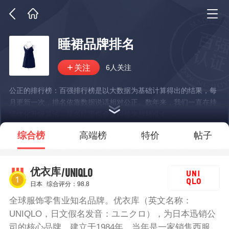
睡裙品牌排名
6人关注
公正的排行榜：百强排行榜是以大数据为基础计算得出的结果，每
月更新一次，排名依靠数据说话相对公正。数年来，我们一直在持
续优化升级算法，排名结果也会变得越来越精准！
*说明：仅展示部分数据
综合榜
高端榜
特价
帖子
/UNIQLO
优衣库
日本
综合评分：98.8
全球服饰零售业知名品牌。优衣库（英文名称：
UNIQLO，日文假名发音：ユニクロ），为日本迅销公
司的核心品牌，建立于1984年，当年是一家销售西服的