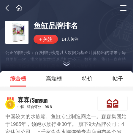
鱼缸品牌排名
14人关注
公正的排行榜：百强排行榜是以大数据为基础计算得出的结果，每
月更新一次，排名依靠数据说话相对公正。数年来，我们一直在持
续优化升级算法，排名结果也会变得越来越精准！
*说明：仅展示部分数据
综合榜
高端榜
特价
帖子
/Sunsun
森森
中国
综合评分：96.8
中国较大的水族箱、鱼缸专业制造商之一。森森集团始
于1985年，领跑水族行业30年。 旗下9大品牌公司；4
家休闲公司，上千家森森水族连锁专卖店遍布各个省