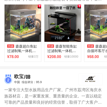
市，为森森集团的腾飞蓝图打下坚实的基础，大有运筹
于帷幄之中，决胜于千里之外之势。森森鱼缸采用超白
玻璃制作，高清透亮，观赏性极强，边缘使用精准镜面
级磨边，边角光滑如镜，斜角打磨，不拉手；配以纯手
工打胶，胶条均匀，密封性好，不易脱落，无气泡，不
漏水。
森森超白鱼缸
森森智能鱼缸
森森超
过滤制氧一体机自
过滤制氧一体机超
自循环客厅
循环客厅水族箱桌
白玻璃客厅小型家
桌面家用懒
¥
78.00
¥
208.00
¥
68.00
销量3万
销量10000
销
面懒人小型玻璃
用水族箱2026新款
水小型金鱼
/OB
欧宝
中国
综合评分：95.9
一家专注大型水族用品生产厂家。广州市荔湾区海庆水
族器材店，是一家重发展、重质量的企业。一直以稳定
可靠的产品质量和良好的经营信誉，取得了广大客户的