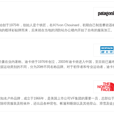
，防水保暖。
始创于1975年，创始人是个铁匠，名叫Yvon Chouinard，初期自己制造攀岩
购的榄球衫贴牌而来，后来就在当地的消防站办公楼内开始了自有的服装加工。
水防风，轻薄保暖，满足不同人的消费需求。
在业内著称。迪卡侬于1976年创立，2003年迪卡侬进入中国，至目前已遍布
根据运动类别的不同，分为20种不同名称品牌。对于初学者和专业运动者，迪卡
掌控的模式让其产品具有较高的性价比。迪卡侬羽绒服版型多样，外层面料经过
样，满足不同的时尚搭配。
面，美国知名户外品牌，成立于1966年，是美国上市公司VF集团的重要一员，总部位
，除经营服装及鞋袜外，还出品各种背包、帐篷和睡袋以及其他登山、滑雪及徒
防水外壳，羽绒内胆，款式多样，防风更保暖。