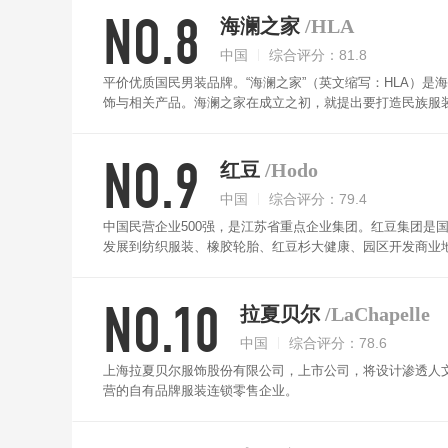
NO.8
海澜之家
/HLA
中国
综合评分：81.8
平价优质国民男装品牌。“海澜之家”（英文缩写：HLA）
饰与相关产品。海澜之家在成立之初，就提出要打造民族服
可选，尺码齐全，满足不同人士的需求。
NO.9
红豆
/Hodo
中国
综合评分：79.4
中国民营企业500强，是江苏省重点企业集团。红豆集团是国
发展到纺织服装、橡胶轮胎、红豆杉大健康、园区开发商业
方，穿着时尚有型。
NO.10
拉夏贝尔
/LaChapelle
中国
综合评分：78.6
上海拉夏贝尔服饰股份有限公司，上市公司，将设计渗透人
营的自有品牌服装连锁零售企业。