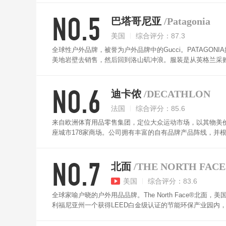
体排汗王”之称的DriClime材料等等，使得羽绒服轻薄舒适
NO.5
巴塔哥尼亚
/Patagonia
美国
综合评分：87.3
全球性户外品牌，被誉为户外品牌中的Gucci。PATAGONIA
美地岩壁去销售，然后回到洛山矶冲浪。服装是从英格兰采
PATAGONIA羽绒服设计精湛，做工精细，款式多样，防
NO.6
迪卡侬
/DECATHLON
法国
综合评分：85.6
来自欧洲体育用品零售集团，定位大众运动市场，以其物美价廉
座城市178家商场。公司拥有丰富的自有品牌产品阵线，并
提供运动服饰、装备以及各种创意类运动产品，其全产业链
理，可防水，充绒量高，防风保暖，穿着舒适透气，颜色多
NO.7
北面
/THE NORTH FACE
美国
综合评分：83.6
全球家喻户晓的户外用品品牌。The North Face®北
利福尼亚州一个获得LEED白金级认证的节能环保产业园内
外运动所使用的装备。The North Face®北面羽绒服