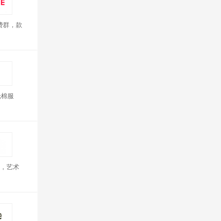
费群，款
纶棉服
，艺术