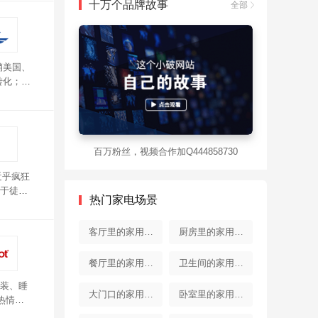
十万个品牌故事
全部
销美国、
转化；推
定了波司
多样，颜
百万粉丝，视频合作加Q444858730
近乎疯狂
于徒
热门家电场景
爱。
客厅里的家用电
厨房里的家用电
器
器
餐厅里的家用电
卫生间的家用电
服装、睡
器
器
大门口的家用电
卧室里的家用电
热情周
“三维立