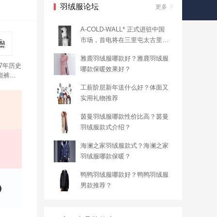
羽绒服论坛
更多
A-COLD-WALL* 正式进驻中国
市场，首电将在三里屯太古里开
业
雅鹿羽绒服哪款好？雅鹿羽绒服
7年历史
哪款保暖效果好？
功能裤、
口袋配有
工薪阶层新年送什么好？体面又
都比较
实用礼物推荐
茵曼羽绒服哪款性价比高？茵曼
羽绒服款式介绍？
海澜之家羽绒服款式？海澜之家
羽绒服哪款保暖？
鸭鸭羽绒服哪款好？鸭鸭羽绒服
男款推荐？