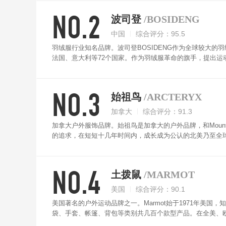
NO.2
波司登
/BOSIDENG
中国
综合评分：95.5
羽绒服行业知名品牌。波司登BOSIDENG作为全球较大
法国、意大利等72个国家。作为羽绒服革命的旗手，提出运动
出“绿色环保羽绒服”的21世纪新概念，将时尚与环保巧妙结
登在羽绒服装行业的地位。波司登BOSIDENG采用100
NO.3
色多样，满足你任意选择。
始祖鸟
/ARCTERYX
加拿大
综合评分：91.3
加拿大户外服饰品牌。始祖鸟是加拿大的户外品牌，和Mount
的追求，在短短十几年时间内，成长成为公认的北美乃至全
步、攀登和冰雪运动。始祖鸟羽绒服采用顶级的用料，合身
NO.4
土拨鼠
/MARMOT
美国
综合评分：90.1
美国著名的户外运动品牌之一。Marmot始于1971年美国
袋、手套、帐篷、背包等类别共几百个款型产品。在全美、欧
到的服务。Marmot羽绒服采用当今世界上最新科技的布料、