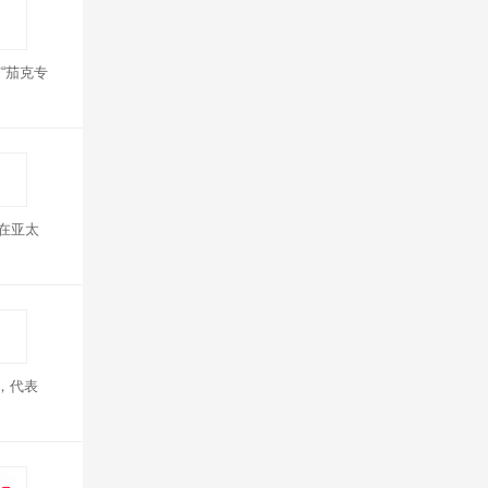
“茄克专
)在亚太
，代表