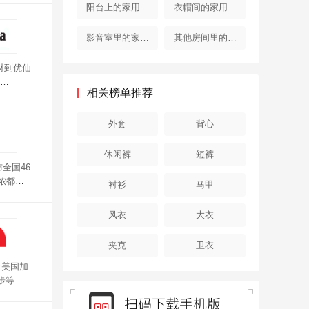
器
器
阳台上的家用电
衣帽间的家用电
器
器
影音室里的家用
其他房间里的家
电器
用电器
器材到优仙
相关榜单推荐
外套
背心
休闲裤
短裤
全国46
侬都能
衬衫
马甲
表面处
风衣
大衣
夹克
卫衣
于美国加
步等户