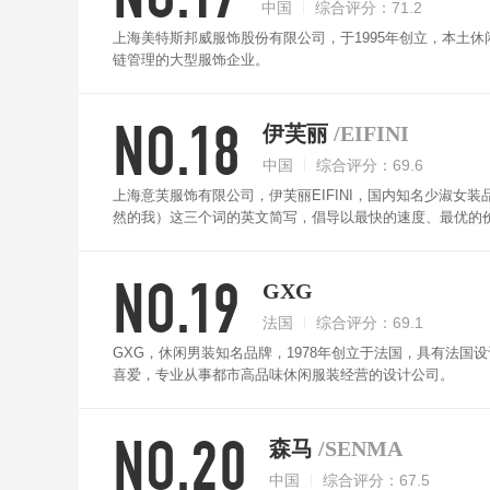
中国
综合评分：71.2
上海美特斯邦威服饰股份有限公司，于1995年创立，本土
链管理的大型服饰企业。
NO.18
伊芙丽
/EIFINI
中国
综合评分：69.6
上海意芙服饰有限公司，伊芙丽EIFINI，国内知名少淑女装品牌，品牌
然的我）这三个词的英文简写，倡导以最快的速度、最优的价
NO.19
GXG
法国
综合评分：69.1
GXG，休闲男装知名品牌，1978年创立于法国，具有法
喜爱，专业从事都市高品味休闲服装经营的设计公司。
NO.20
森马
/SENMA
中国
综合评分：67.5