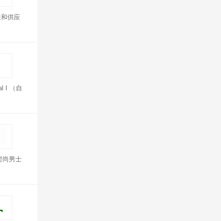
设和供应
 I （自
时尚男士