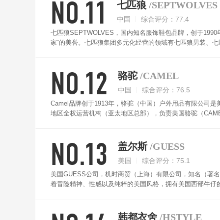
NO.11
七匹狼
/SEPTWOLVES
中国
综合评分：77.4
七匹狼SEPTWOLVES，国内知名服饰鞋包品牌，创于1
家”的美誉。七匹狼集团多元化经营的领域有七匹狼男装、
NO.12
骆驼
/CAMEL
中国
综合评分：76.5
Camel品牌创于1913年，骆驼（中国）户外用品有限公司是美国骆驼(AM
地区全权运营机构（亚太地区总部），负责美国骆驼（CAM
NO.13
盖尔斯
/GUESS
美国
综合评分：75.1
美国GUESS公司，机时商贸（上海）有限公司，知名（著
着冒险精神、性感以及纯粹的美国风格，拥有美国西部牛仔
韩都衣舍
/HSTYLE