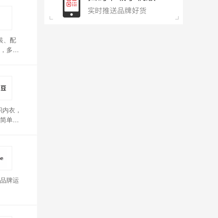
装、配
，多色
织内衣，
简单大
品牌运