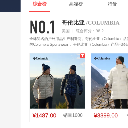
综合榜
高端榜
特价
NO.1
哥伦比亚
/COLUMBIA
美国
综合评分：98.2
全球知名的户外用品生产制造商。哥伦比亚（Columbia）
的Columbia Sportswear 。哥伦比亚（Colum
背包、运动鞋及滑雪服等。哥伦比亚羽绒服运用了哥伦比亚认证
拉链，安全可靠，弹性袖口保暖更贴心，三合一系统，可以
适合。多款多色，满足不同人士的时尚追求。
¥1487.00
¥3399.00
销量1000