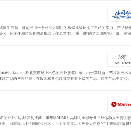
的羽绒服生产商，波司登用一系列世人瞩目的辉煌成绩证明了自己的实力，产品畅
化、休闲化和时装化的新概念，使原本“厚、重、肿”的防寒服向“轻、薄、美”
合；将高科技融入羽绒服制造，研发出“生态抑菌绒”。一系列的变革和创造，奠
%锦纶材质，鸭绒填充，含绒量达90%，四级防泼水，防风防雨，防风保暖。款式
ainHardware并称北美市场上出色的户外服装厂家。由于其对新工艺和新技术
球领导型的户外品牌，在服装和背包领域类有着不错的产品。它的产品主要涉足
的剪裁，优良的工艺，以及对代工厂近乎苛刻的要求，使得产品广受消费者的喜
，知名的户外用品研发制造商，每年MARMOT品牌向全球专业户外运动人士提供
洲、日本等几十个国家和地区，上千间专卖店为热爱大自然的“土拨鼠们”提供
材料和生产技术，以及全球最高900蓬松度羽绒、蛋白活性酶PreCip压胶布、有