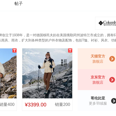
帖子
品牌创立于1938年，是一对德国移民夫妇在美国俄勒冈州波特兰市成立的，拥有6
bia）产品已经从雨具、雨衣，扩大到各种类型的户外衣物及配饰，包括T恤、衬衫、风衣、
的 OMNI-HEAT 热能反射科技，衣服内里表面热能反射圆点，锁温保暖，
搭配各种冲锋衣，另外可打包设计，亦方便携带，不管户外运动还是日常活动，
天猫官方
旗舰店
京东官方
旗舰店
哥伦比亚
更多羽绒服
¥3399.00
销量400
销量200