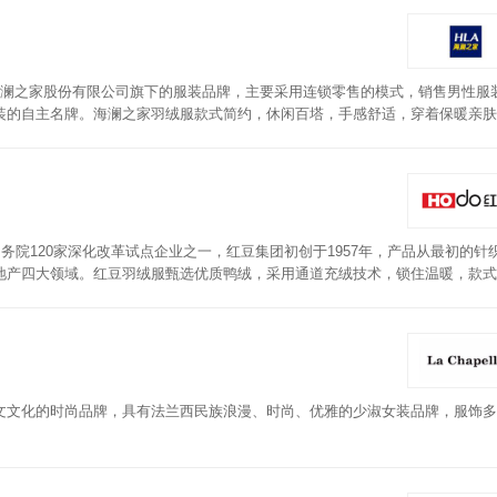
是海澜之家股份有限公司旗下的服装品牌，主要采用连锁零售的模式，销售男性服
装的自主名牌。海澜之家羽绒服款式简约，休闲百塔，手感舒适，穿着保暖亲肤
务院120家深化改革试点企业之一，红豆集团初创于1957年，产品从最初的针
地产四大领域。红豆羽绒服甄选优质鸭绒，采用通道充绒技术，锁住温暖，款式
文文化的时尚品牌，具有法兰西民族浪漫、时尚、优雅的少淑女装品牌，服饰多