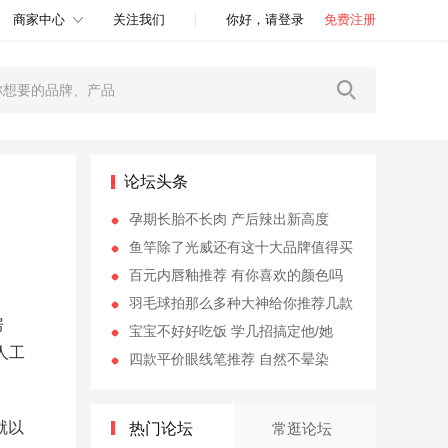
商家中心
关注我们
你好，请登录
免费注册
论坛头条
孕期长胎不长肉 产后辣出新高度
鱼竿除了光威还有这十大品牌值得买
百元内唇釉推荐 有你喜欢的颜色吗
羽毛球拍那么多种大神给你推荐几款
房
宝宝不好好吃饭 学几招搞定他/她
人工
四款平价眼线笔推荐 自然不晕染
就以
热门论坛
常逛论坛