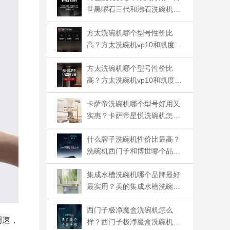
世黑曜石三代和沸石洗碗机哪
个好用
方太洗碗机哪个型号性价比
高？方太洗碗机vp10和凯度T
100哪个好
方太洗碗机哪个型号性价比
高？方太洗碗机vp10和凯度T
100哪个好
卡萨帝洗碗机哪个型号好用又
实惠？卡萨帝星悦洗碗机怎么
样
什么牌子洗碗机性价比最高？
洗碗机西门子和博世哪个品牌
好
集成水槽洗碗机哪个品牌最好
最实用？美的集成水槽洗碗机
哪款好
西门子极净魔盒洗碗机怎么
调速，
样？西门子极净魔盒洗碗机好