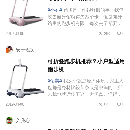
#小乔#
跑步是一件很舒服的事，我每
次去健身馆就得先跑个步，但是健身
馆里的跑步机有限，每次去了都要排
队，真的是炒鸡不方便的。So，我下
2019-04-08
260
0
决心自己买一台回家跑。跑步机...
安于现实
可折叠跑步机推荐？小户型适用
跑步机
#佑美#
我从小就是瘦人体质，家里人
也都是身材比较苗条或是中等的，所
以我也就遗传了这一大优点。记得上
初一的时候70斤，高一的时候80斤，
2019-04-08
625
0
大一的时候84斤，这个时候体重...
入我心