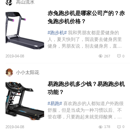
高山流水
赤兔跑步机是哪家公司产的？赤
兔跑步机价格？
#跑步机#
我和男朋友都是爱健身的
人，夏天快到了，我说要去健身房里
健身，男朋友说，别去健身房，直接
买个跑步机在家里跑，结果一个星期
2019-04-08
267
0
后买的跑步机就已经到货了。赤兔
跑...
小小太阳花
易跑跑步机多少钱？易跑跑步机
功能？
#易跑#
喜欢跑步的人都知道户外跑很
舒服，但是当成为一种习惯以后、不
管在哪，只要跑起来就觉得酸爽，可
是一旦遇到雨天，尤其是雨季，跑步
2019-04-08
178
0