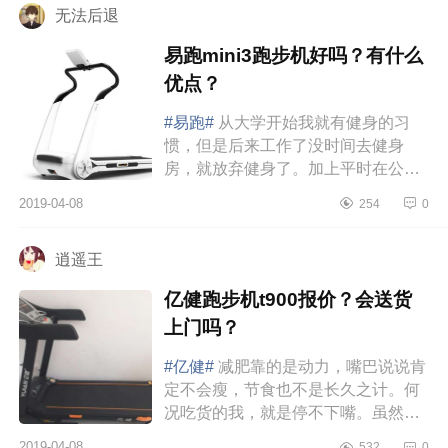
无法后退
易跑mini3跑步机好吗？有什么
优点？
#易跑#
从大学开始我就有健身的习
惯，但是后来工作了没时间去健身
房，就放弃健身了。加上平时在公司
叫外卖，吃太多垃圾食品，曾经的马
2019-04-08
254
0
甲线就不说了，肚子上的肉都是几
层...
逍遥王
亿健跑步机t900报价？会送货
上门吗？
#亿健#
减肥靠的是动力，嘴巴说说肯
定不会瘦，节食也不是长久之计。何
况吃货的我，就是停不下嘴。虽然夏
天会出门夜跑，但是冬天奈何太冷，
2019-04-08
532
0