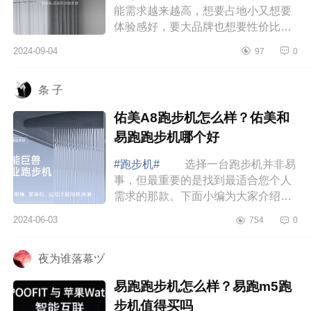
能需求越来越高，想要占地小又想要
体验感好，要大品牌也想要性价比
高。下面小编为大家介绍下麦瑞克跑
2024-09-04
97
0
步机怎么样？麦瑞克小白犀和幻影X1
哪个好 ...
条 子
佑美A8跑步机怎么样？佑美和
易跑跑步机哪个好
#跑步机#
选择一台跑步机并非易
事，但最重要的是找到最适合您个人
需求的那款。下面小编为大家介绍下
佑美A8跑步机怎么样？佑美和易跑跑
2024-06-03
754
0
步机哪个好 佑美A8跑步机怎么
样 佑美...
夜为谁落幕ヅ
易跑跑步机怎么样？易跑m5跑
步机值得买吗