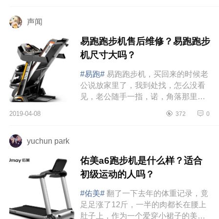
就成了一个问题了！所以每个热...
声闻
易跑跑步机售后维修？易跑跑步
机尺寸大吗？
#易跑#
易跑跑步机，买回来的时候老
公说放家里了，我到处找，怎么没看
见，老公随手一指，诺，角落那里。
真的好惊喜，居然这么省空间，因为
2019-04-08
372
0
在我的印象里，跑步机又占地方...
yuchun park
佑美a6跑步机是什么样？适合
初级运动的人吗？
#佑美#
翻了一下去年的体重记录，竟
足足涨了12斤，一半的肉都长在腰上
肚子上，作为一个爱穿小裙子的美少