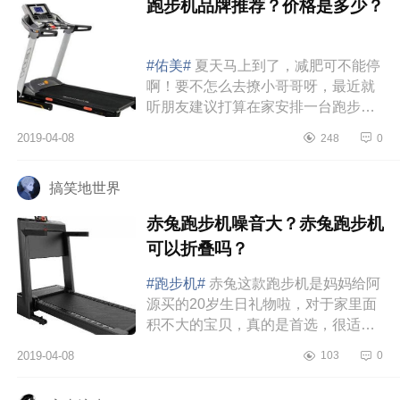
跑步机品牌推荐？价格是多少？
#佑美#
夏天马上到了，减肥可不能停
啊！要不怎么去撩小哥哥呀，最近就
听朋友建议打算在家安排一台跑步
机，这么一想买个家用跑步机，就再
2019-04-08
248
0
也没理由偷懒了，就算以后真的不...
搞笑地世界
赤兔跑步机噪音大？赤兔跑步机
可以折叠吗？
#跑步机#
赤兔这款跑步机是妈妈给阿
源买的20岁生日礼物啦，对于家里面
积不大的宝贝，真的是首选，很适合
女生，而且非常的便捷，功能也特别
2019-04-08
103
0
多，不会怎么占地方，L型全折叠哦...