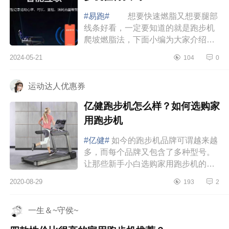
#易跑#
想要快速燃脂又想要腿部
线条好看，一定要知道的就是跑步机
爬坡燃脂法，下面小编为大家介绍下
易跑跑步机怎么样？易跑m5跑步机值
2024-05-21
104
0
得买吗 易跑跑步机怎么样 易
跑M5马...
运动达人优惠券
亿健跑步机怎么样？如何选购家
用跑步机
#亿健#
如今的跑步机品牌可谓越来越
多，而每个品牌又包含了多种型号。
让那些新手小白选购家用跑步机的时
候，不免出现了犹豫的情况。于是就
2020-08-29
193
2
到一些电商平台去寻找跑步机，这时
我们不...
一生＆~守侯~