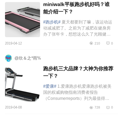
miniwalk平板跑步机好吗？谁
能介绍一下？
#跑步机#
夏天都要到了嘛，该运动运
动减减肥了。之前为了减肥在健身房
办了张年卡，想想这么久了光顾健身
房的次数用两只手都数的过来。经常
2019-04-12
210
0
加班到很晚，就不太想去了，办了...
@欣＆之*雨%
跑步机三大品牌？大神为你推荐
一下？
#爱康#
1.爱康跑步机爱康跑步机被美
国的权威购物指南消费者报告
（Consumerreports）列为最值得购
买的跑步机品牌，也是全球销量第一
2019-04-08
728
0
的跑步机品牌。爱康旗下的诺迪克、
Pro...