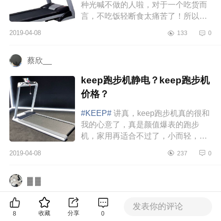
种光喊不做的人啦，对于一个吃货而
言，不吃饭轻断食太痛苦了！所以跑
去看了很多运动减肥的方法，主要还
2019-04-08
133
0
是觉得生命在于运动，即使不是为
了...
蔡欣__
keep跑步机静电？keep跑步机
价格？
#KEEP#
讲真，keep跑步机真的很和
我的心意了，真是颜值爆表的跑步
机，家用再适合不过了，小而轻，而
且很便宜。我是网上做活动的时候买
2019-04-08
237
0
的，1699元，后来又添了一个换新
服...
▓ ▓
佑美跑步机和亿健跑步机哪个
发表你的评论
好？谁能推荐一下？
收藏
分享
8
0