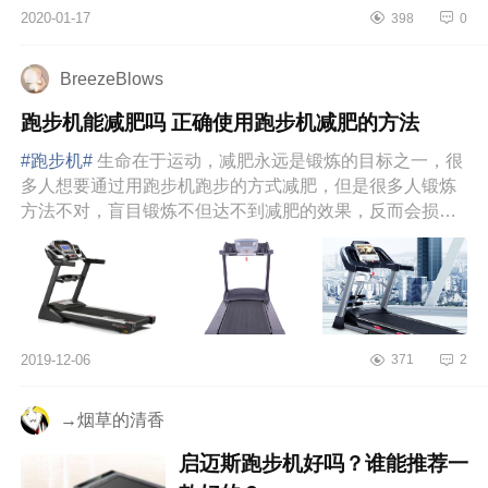
时连这样简单的运动都抽不出时间来
2020-01-17
398
0
做，更别说去健身房了，因此给家里
添一台跑步机...
BreezeBlows
跑步机能减肥吗 正确使用跑步机减肥的方法
#跑步机#
生命在于运动，减肥永远是锻炼的目标之一，很
多人想要通过用跑步机跑步的方式减肥，但是很多人锻炼
方法不对，盲目锻炼不但达不到减肥的效果，反而会损害
身体，如果你的目标...
2019-12-06
371
2
→烟草的清香
启迈斯跑步机好吗？谁能推荐一