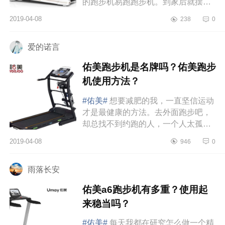
的跑步机️易跑跑步机。到家后就摆在
了客厅里，妈妈看见觉得占地方让我
2019-04-08
238
0
不用的时候放一边儿去，不过...
爱的诺言
佑美跑步机是名牌吗？佑美跑步
机使用方法？
#佑美#
想要减肥的我，一直坚信运动
才是最健康的方法。去外面跑步吧，
却总找不到约跑的人，一个人太孤
单。以前总是办健身卡，每次总有各
2019-04-08
946
0
种借口放过自己，结果一年也去不...
雨落长安
佑美a6跑步机有多重？使用起
来稳当吗？
#佑美#
每天我都在研究怎么做一个精