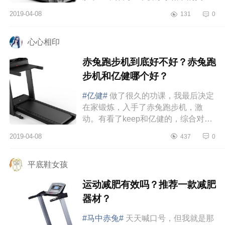
女真的没办法接受，所以我毅然决然
2019-04-08
131
0
地决定，我要减肥，我要瘦成闪...
心心相印
赤兔跑步机到底好不好？赤兔跑
步机和亿健哪个好？
#亿健#
做了很久的功课，我最后决定
在家锻炼，入手了赤兔跑步机，激
动。有看了keep和亿健的，综合对
比，还是赤兔家的跑步机更满足我需
2019-04-08
437
0
要，我是一刻也离不开手机，这跑
步...
平底鞋女孩
运动减肥有效吗？推荐一款减肥
器材？
#马中赤兔#
天天喊口号，但我就是那