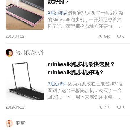
款好的？
#启迈斯#
最近家里人买了一台启迈斯
的Miniwalk跑步机，一开始还想着抽
风了吧，家里那么点地方还要放一台
跑步机。但是等收货的时候，我就懵
2019-04-12
540
0
了，怎么只有一块版。打开快递时...
请叫我陈小胖
miniwalk跑步机最快速度？
miniwalk跑步机好吗？
#启迈斯#
因为好几次在芒果台和抖音
看到了这台平板跑步机，就买了一台
回家试一下，用下来感觉还不错，自
己个人做了一个星级评定，给大家参
2019-04-12
310
1
考一下。作为价位在2000元出头的...
啊富