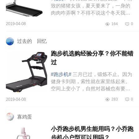
致的猪猪女孩，夏天要来了，一身的
肉肉咋弄啊？不得不说这个冬天我是
长了五六斤了，为了夏天能穿美丽的
2019-04-08
164
0
裙子，必须减肥，去健身房是不...
过去的 回忆
跑步机选购经验分享？你不能错
过
#跑步机#
三月已过，锻炼不止。因为
健身卡到期，索性就在家里练起来。
空间上变小了，自然对器械也有要
求。北京春天时不时雾霾，不适合天
2019-04-08
283
0
天出去跑，所以有氧无氧的装备都
得...
寡鸡蛋
小乔跑步机男生能用吗？小乔跑
步机小户型可以用吗？