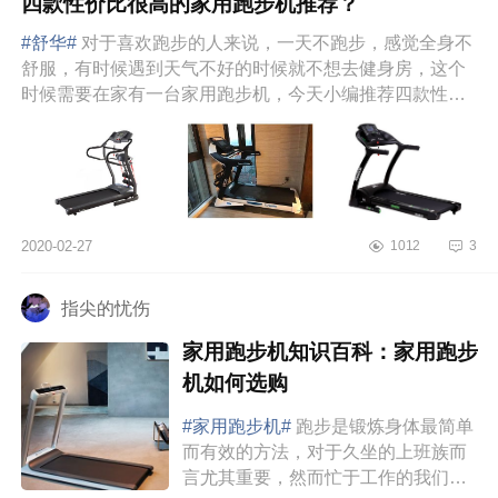
四款性价比很高的家用跑步机推荐？
#舒华#
对于喜欢跑步的人来说，一天不跑步，感觉全身不
舒服，有时候遇到天气不好的时候就不想去健身房，这个
时候需要在家有一台家用跑步机，今天小编推荐四款性价
比比较高的家用跑...
2020-02-27
1012
3
指尖的忧伤
家用跑步机知识百科：家用跑步
机如何选购
#家用跑步机#
跑步是锻炼身体最简单
而有效的方法，对于久坐的上班族而
言尤其重要，然而忙于工作的我们有