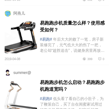
扛不住。纠结再三，最后买了一...
阿燕儿
易跑跑步机质量怎么样？使用感
受如何？
#易跑#
年后大大的败了一笔，房子新
装修完了，元气也大大的伤了一把，
老公却“趁胜追击”，说健身房里再放一
个跑步机就完美此生无憾了。对于跑
2019-04-08
399
0
步机，某人不知道心心念念...
summer@
易跑跑步机怎么启动？易跑跑步
机跑道宽吗？
#易跑#
低头看了看自己的小肚子，为
了鞭策自己，买了台在闺蜜家试用过