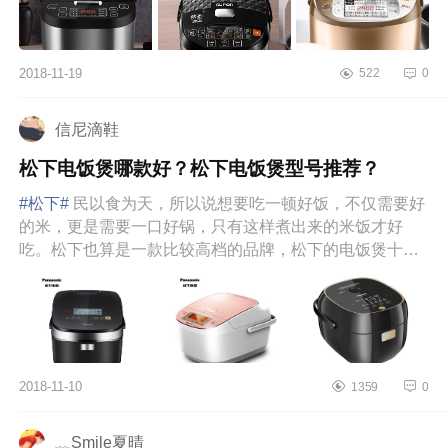
2018-11-19
522
0
信尼滴鞋
松下电饭煲哪款好？松下电饭煲型号推荐？
#松下#
民以食为天，所以说想要吃一顿好饭，不仅需要好
的米，更是需要一口好锅，只有这样煮出来的米饭才好
吃。松下也算是一款比较高档的品牌，松下的电饭煲十分
受欢迎，煮出来的饭...
2018-11-10
1359
0
﹏Smile夏晴