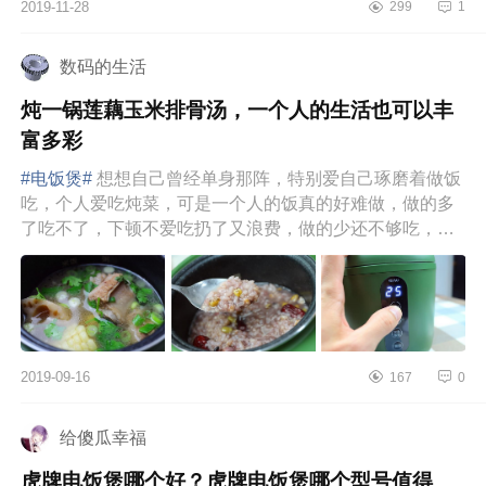
2019-11-28
299
1
容积率机身与显隐式面板设计，3L容
量，采用改...
数码的生活
炖一锅莲藕玉米排骨汤，一个人的生活也可以丰
富多彩
#电饭煲#
想想自己曾经单身那阵，特别爱自己琢磨着做饭
吃，个人爱吃炖菜，可是一个人的饭真的好难做，做的多
了吃不了，下顿不爱吃扔了又浪费，做的少还不够吃，可
就是这样，也坚持捣...
2019-09-16
167
0
给傻瓜幸福
虎牌电饭煲哪个好？虎牌电饭煲哪个型号值得