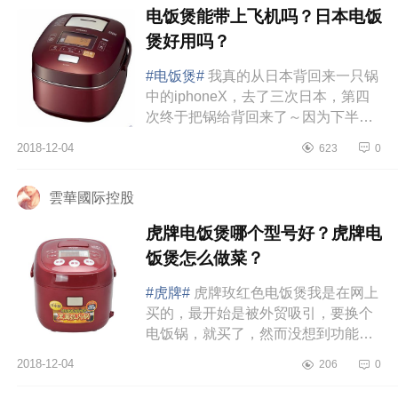
电饭煲能带上飞机吗？日本电饭
煲好用吗？
#电饭煲#
我真的从日本背回来一只锅
中的iphoneX，去了三次日本，第四
次终于把锅给背回来了～因为下半年
没有再去日本的计划，所以就想看有
2018-12-04
623
0
什么好东西、该买的都买了，之前
去...
雲華國际控股
虎牌电饭煲哪个型号好？虎牌电
饭煲怎么做菜？
#虎牌#
虎牌玫红色电饭煲我是在网上
买的，最开始是被外贸吸引，要换个
电饭锅，就买了，然而没想到功能强
大到震惊！蒸米饭：放入大米，根据
2018-12-04
206
0
大米杯数，注水至相应的水位线...