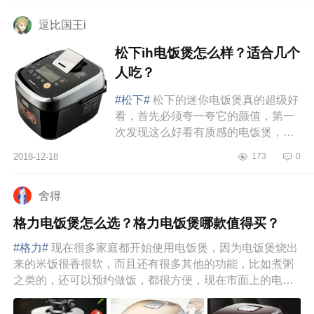
逗比国王i
松下ih电饭煲怎么样？适合几个
人吃？
#松下#
松下的迷你电饭煲真的超级好
看，首先必须夸一夸它的颜值，第一
次发现这么好看有质感的电饭煲，毕
竟传统的都比较呆板。不要看它小巧
2018-12-18
173
0
迷你，它的功能也很齐全哦，煮...
舍得
格力电饭煲怎么选？格力电饭煲哪款值得买？
#格力#
现在很多家庭都开始使用电饭煲，因为电饭煲烧出
来的米饭很香很软，而且还有很多其他的功能，比如煮粥
之类的，还可以预约做饭，都很方便，现在市面上的电饭
煲品牌和款式都很...