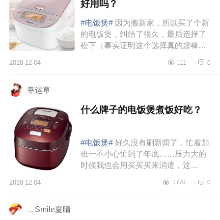
好用吗？
#电饭煲#
因为搬新家，所以买了个新
的电饭煲，纠结了很久，最后选择了
松下（事实证明这个选择真的超棒
啊）。买的时候主要是为了煮饭，看
2018-12-04
111
0
了买家秀和各种评价，说是煮饭特
别...
幸运草
什么牌子的电饭煲煮饭好吃？
#电饭煲#
好久没有刷新闻了，忙着加
班一不小心忙到了年底……压力大的
时候我也会用买买买来消遣，这
不，“消遣”到一个好物！之前家里的虎
2018-12-04
1770
0
牌电饭煲不是不好，也是托人从日...
﹏Smile夏晴