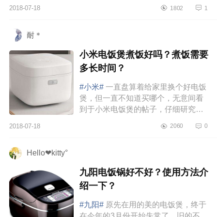
称萌家电、萌生活的践行者，致力于
2018-07-18
1802
1
为用户提供轻松、愉悦、可分享...
耐＊
小米电饭煲煮饭好吗？煮饭需要
多长时间？
#小米#
一直盘算着给家里换个好电饭
煲，但一直不知道买哪个，无意间看
到于小米电饭煲的帖子，仔细研究了
下感觉还不错，主要颜值赞，LD很中
2018-07-18
2060
0
意，趁着前段时间小米官网搞活...
Hello❤kitty°
九阳电饭锅好不好？使用方法介
绍一下？
#九阳#
原先在用的美的电饭煲，终于
在今年的3月份开始失常了。旧的不