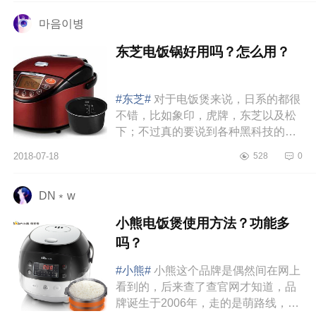
마음이병
东芝电饭锅好用吗？怎么用？
#东芝#
对于电饭煲来说，日系的都很
不错，比如象印，虎牌，东芝以及松
下；不过真的要说到各种黑科技的
话，还是东芝比较多，可是东芝属于
2018-07-18
528
0
技术性宅男，作为世界第一台电饭...
DN﹡w
小熊电饭煲使用方法？功能多
吗？
#小熊#
小熊这个品牌是偶然间在网上
看到的，后来查了查官网才知道，品
牌诞生于2006年，走的是萌路线，号