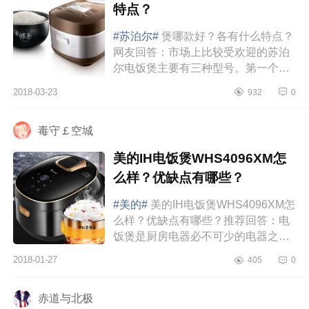
特点？
#苏泊尔#
煲哪款好？各有什么特点？
网友回答：市场上比较受欢迎的苏泊
尔电饭煲主要有三种型号。第一个是
型号为CFXB40FC932-75的苏泊尔电
2018-03-23
932
0
饭煲。这款苏泊尔电饭煲最大的特
点...
毒守￡空城
美的IH电饭煲WHS4096XM怎
么样？优缺点有哪些？
#美的#
美的IH电饭煲WHS4096XM怎
么样？优缺点有哪些？推荐回答：电
饭煲是厨房电器必不可少的电器之
一，我们每天都在使用，由于电饭煲
2018-01-27
405
0
是用电的，所以，电饭煲的好坏尤其
重要，同样的...
赤道与北极