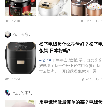
2018-12-10
837
0
俄，会忘记
松下电饭煲什么型号好？松下电
饭锅 日本好吗?
#松下#
下半年去澳洲留学，出发前爸
妈就送了我一个松下迷你电饭煲让我
带去澳洲。一开始我还嫌麻烦，觉得
电饭煲哪买都一样嘛，没想到这电饭
2018-12-04
267
0
煲现在成为所有带来的行李之中...
七月的零乱
用电饭锅做最简单的菜？电饭煲