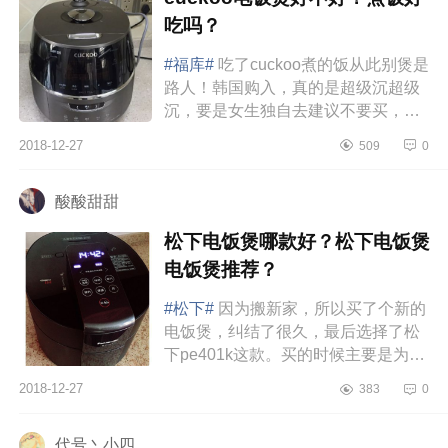
吃吗？
#福库#
吃了cuckoo煮的饭从此别煲是
路人！韩国购入，真的是超级沉超级
沉，要是女生独自去建议不要买，会
压坏你的小身板。当初买的时候应该
2018-12-27
509
0
是被太阳的后裔国民老公迷住了...
酸酸甜甜
松下电饭煲哪款好？松下电饭煲
电饭煲推荐？
#松下#
因为搬新家，所以买了个新的
电饭煲，纠结了很久，最后选择了松
下pe401k这款。买的时候主要是为了
煮饭，看了买家秀和各种评价，说是
2018-12-27
383
0
煮饭特别好吃，于是买回来兴冲...
代号丶小四