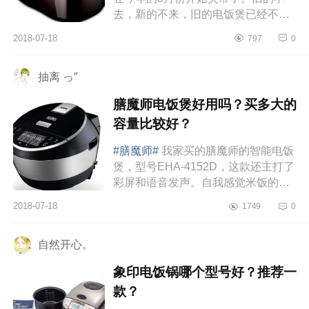
去，新的不来，旧的电饭煲已经不间
断的使用了6年多，是时候买个新的来
2018-07-18
797
0
玩玩了。于是我就选择栏九阳的...
抽离 っ″
膳魔师电饭煲好用吗？买多大的
容量比较好？
#膳魔师#
我家买的膳魔师的智能电饭
煲，型号EHA-4152D，这款还主打了
彩屏和语音发声。自我感觉米饭的好
吃不好吃还是和米的关系更大一些，
2018-07-18
1749
0
电饭煲只是辅助。我家买的电饭煲
容...
自然开心。
象印电饭锅哪个型号好？推荐一
款？