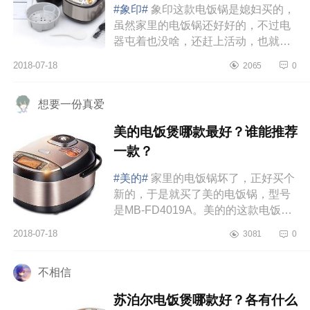
#象印#
象印这款电饭锅是媳妇买的，
虽然家里的电饭锅还好好的，不过电
器屯着也没啥，还赶上活动，也就买
了，型号是NS-TSH18C。这款容量
2018-07-18
2065
0
对应国内是5L的容积，右上角的1.8...
想要一份真爱
美的电饭煲哪款最好？谁能推荐
一款？
#美的#
家里的电饭锅坏了，正好买个
新的，于是就买了美的电饭锅，型号
是MB-FD4019A。美的的这款电饭锅
机身为不锈钢材质，上盖为塑料材
2018-07-18
3081
0
质，功耗是860w。有粥汤、蒸煮、
香...
不相信
苏泊尔电饭煲哪款好？各有什么