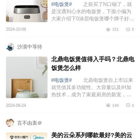
点
#电饭煲#
之前买了N口锅了，就
是没遇到心水的电饭煲，下面小编为
大家介绍下0涂层电饭煲哪个牌子好用
质量好？松下和九阳电饭煲哪个好一
2024-10-09
151
0
点 0涂层电饭煲哪个牌子好用质量
好 松...
沙漠中等待
北鼎电饭煲值得入手吗？北鼎电
饭煲怎么样
#电饭煲#
北鼎电饭煲自上市以来
就凭借其多功能性、大容量以及IH加
热技术，成为了家庭厨房的新宠，下
面小编为大家介绍下北鼎电饭煲值得
2024-09-24
149
0
入手吗？北鼎电饭煲怎么样 北鼎
电饭煲值...
言不由衷＠
美的云朵系列哪款最好?美的云