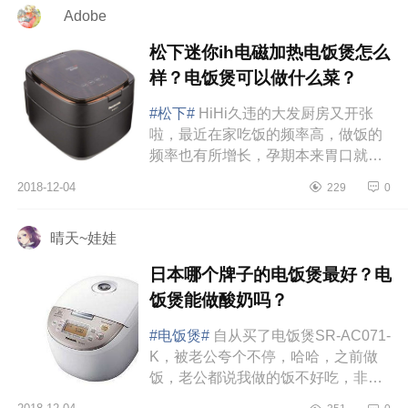
Adobe
松下迷你ih电磁加热电饭煲怎么
样？电饭煲可以做什么菜？
#松下#
HiHi久违的大发厨房又开张
啦，最近在家吃饭的频率高，做饭的
频率也有所增长，孕期本来胃口就不
太好，外面的多盐多味精已经逐渐无
2018-12-04
229
0
法适应了，周末在家变着花样满足...
晴天~娃娃
日本哪个牌子的电饭煲最好？电
饭煲能做酸奶吗？
#电饭煲#
自从买了电饭煲SR-AC071-
K，被老公夸个不停，哈哈，之前做
饭，老公都说我做的饭不好吃，非常
嫌弃，后来同事推荐的这个煮饭超级