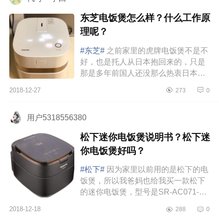
东芝电饭煲怎么样？什么工作原
理呢？
#东芝#
之前家里的虎牌电饭煲不是不
好，也是托人从日本抱回来的，只是
那是多年前国人还没那么热衷日本电
饭煲的时代。如今，虽然没坏，煮饭
2018-12-27
273
0
也不错，但两个人吃一个10人份...
用户5318556380
松下迷你电饭煲说明书？松下迷
你电饭煲好吗？
#松下#
因为家里以前用的是松下的电
饭煲，所以我爸妈也给我买一款松下
的迷你电饭煲，型号是SR-AC071-
K。首先就是外形超级讨喜，颜控的
2018-12-18
288
0
我表示很满意！纯黑的外表，搭配le...