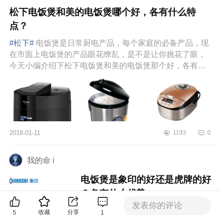
松下电饭煲和美的电饭煲哪个好，各有什么特
点？
#松下#
电饭煲是日常厨电产品，每个家庭的必备产品，现
在市面上电饭煲的产品眼花缭乱，是不是让你挑花了眼，
今天小编介绍下松下电饭煲和美的电饭煲那个好，各有什
么特点？松下电饭...
2018-01-11
1193
0
我的命 i
电饭煲是象印的好还是虎牌的好
？各有什么优势
发表你的评论
#象印#
随着社会的进步，生活水平的
收藏
分享
5
1