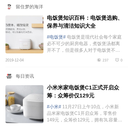
好 陶...
留住梦的海洋
电饭煲知识百科：电饭煲选购、
保养与清洁知识大全
#电饭煲#
电饭煲是现代社会每个家庭
必不可少的厨房电器，煮饭煲汤都离
开不了，但是很多人对于电饭煲不是
很了解，电饭煲不仅可以煲汤，还可
2019-12-04
237
0
以蒸煮各种甜品，电饭煲都可以，但
是很多人...
每日资讯
小米米家电饭煲C1正式开启众
筹：众筹价仅129元
#小米#
11月27日上午10点，小米新
品米家电饭煲C1开启众筹，零售价
149元，众筹价129元，拥有3L容量和
24种烹饪模式。米家电饭煲C1采用大