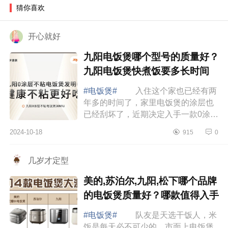
猜你喜欢
开心就好
九阳电饭煲哪个型号的质量好？
九阳电饭煲快煮饭要多长时间
#电饭煲#
入住这个家也已经有两
年多的时间了，家里电饭煲的涂层也
已经刮坏了，近期决定入手一款0涂层
电饭煲。下面小编为大家介绍下九阳
2024-10-18
915
0
电饭煲哪个型号的质量好？九阳电饭
煲快煮饭...
几岁才定型
美的,苏泊尔,九阳,松下哪个品牌
的电饭煲质量好？哪款值得入手
#电饭煲#
队友是天选干饭人，米
饭是每天必不可少的。市面上电饭煲