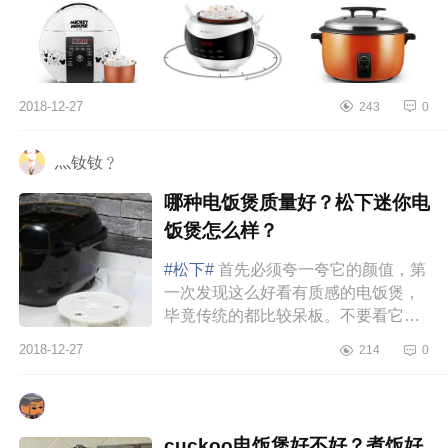
2018-12-27
243
0
灬钕钕﹖
哪种电饭煲质量好？松下迷你电
饭煲怎么样？
#松下#
首先必须夸一夸它的颜值，第
一次发现这么好看有质感的电饭煲，
毕竟传统的都比较呆板。不要看它小
巧迷你，它的功能也很齐全哦，煮
2018-12-27
214
0
饭、煮粥、煲汤，样样都行。本来...
cuckoo电饭煲好不好？煮饭好