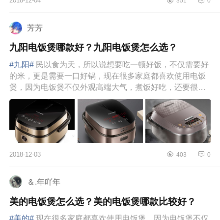
2018-12-04
351
0
好吃的电饭煲，真的整个生活都变
得...
芳芳
九阳电饭煲哪款好？九阳电饭煲怎么选？
#九阳#
民以食为天，所以说想要吃一顿好饭，不仅需要好
的米，更是需要一口好锅，现在很多家庭都喜欢使用电饭
煲，因为电饭煲不仅外观高端大气，煮饭好吃，还要很多
好用的功能。市面...
2018-12-03
403
0
＆.年吖年
美的电饭煲怎么选？美的电饭煲哪款比较好？
#美的#
现在很多家庭都喜欢使用电饭煲，因为电饭煲不仅