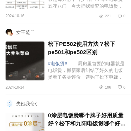
五花八门，今天把我研究的电饭煲的
选购指南整理出来，让你告别选择困
2024-10-16
221
0
难，下面小编为大家介绍下美的,苏泊
尔,九阳...
女王范⌒
松下PE502使用方法？松下
pe501和pe502区别
#电饭煲#
厨房里首要的电器就是
电饭煲，搬新家后纠结了好久的电饭
煲看了各类评价，选购了松下电饭
煲，下面小编为大家介绍下松下
2024-10-14
106
0
PE502使用方法？松下pe501和
pe502区别 松下PE5...
失她我命ζ
0涂层电饭煲哪个牌子好用质量
好？松下和九阳电饭煲哪个好一