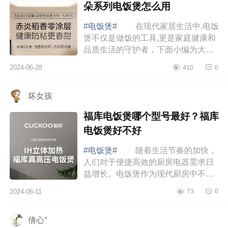
朵系列电饭煲怎么用
#电饭煲#
在现代家居生活中,电饭
煲不仅是做饭的工具,更是家庭健康和
品质生活的守护者，下面小编为大家
介绍下美的云朵系列哪款最好?美的云
2024-06-28
410
0
朵系列电饭煲怎么用 美的云朵系
列哪款...
坏女孩
福库电饭煲哪个型号最好？福库
电饭煲好不好
#电饭煲#
随着生活节奏的加快，
人们对于便捷高效的厨房电器需求日
益增长。电饭煲作为现代厨房中不可
或缺的神器，它的优势不仅仅体现在
2024-06-11
73
0
能够为我们提供美味的米饭。下面小
编为大家...
倩心°