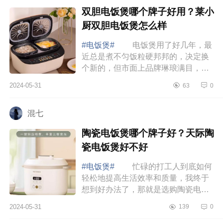
双胆电饭煲哪个牌子好用？莱小
厨双胆电饭煲怎么样
#电饭煲#
电饭煲用了好几年，最
近总是煮不匀饭粒硬邦邦的，决定换
个新的，但市面上品牌琳琅满目，功
能各异挑花了眼。下面小编为大家介
2024-05-31
63
0
绍下双胆电饭煲哪个牌子好用？莱小
厨双胆电...
混七
陶瓷电饭煲哪个牌子好？天际陶
瓷电饭煲好不好
#电饭煲#
忙碌的打工人到底如何
轻松地提高生活效率和质量，我终于
想到好办法了，那就是选购陶瓷电饭
煲，下面小编为大家介绍下陶瓷电饭
2024-05-31
139
0
煲哪个牌子好？天际陶瓷电饭煲好不