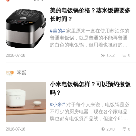
美的电饭锅价格？蒸米饭需要多
长时间？
#美的#
家里原来一直在使用苏泊尔的
普通电饭锅，就是普通的不能再普通
的白色的电饭锅，但用着也挺好的，
就是有一天突然罢工了。无奈之下我
2018-07-18
1512
0
只能买个新的，于是就购入了美...
笨蛋i
小米电饭锅怎样？可以预约煮饭
吗？
#小米#
对于每个人来说，电饭锅是必
不可少的厨房电器，现在各个家电品
牌也都有电饭煲产品线，但这个618
我入了小米的电饭煲，我不知道小米
2018-07-18
2343
0
和虎牌什么的差距有多大，但是个...