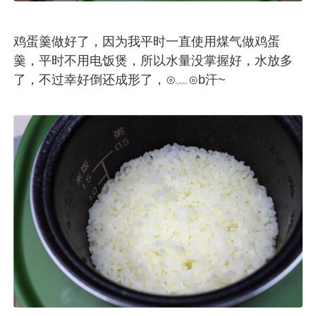
鸡蛋羹做好了，因为我平时一直使用煤气做鸡蛋
羹，平时不用电饭煲，所以水量没掌握好，水放多
了，不过幸好倒还成形了，⊙﹏⊙b汗~