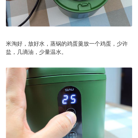
米淘好，放好水，蒸锅的鸡蛋羹放一个鸡蛋，少许
盐，几滴油，少量温水。