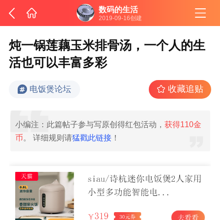
数码的生活
2019-09-16创建
炖一锅莲藕玉米排骨汤，一个人的生
活也可以丰富多彩
收藏追贴
电饭煲论坛
小编注：此篇帖子参与写原创得红包活动，
获得110金
币
。 详细规则请
猛戳此链接
！