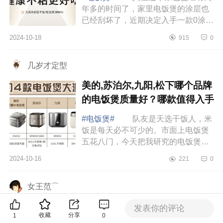
年多的时间了，家里电饭煲的涂层也
已经刮坏了，近期决定入手一款0涂层
电饭煲。下面小编为大家介绍下九阳
2024-10-18
915
0
电饭煲哪个型号的质量好？九阳电饭
煲快煮饭...
几岁才定型
美的,苏泊尔,九阳,松下哪个品牌
的电饭煲质量好？哪款值得入手
#电饭煲#
队友是天选干饭人，米
饭是每天必不可少的。市面上电饭煲
五花八门，今天把我研究的电饭煲的
选购指南整理出来，让你告别选择困
2024-10-16
221
0
难，下面小编为大家介绍下美的,苏泊
尔,九阳...
女王范⌒
松下PE502使用方法？松下
发表你的评论
收藏
分享
1
0
pe501和pe502区别