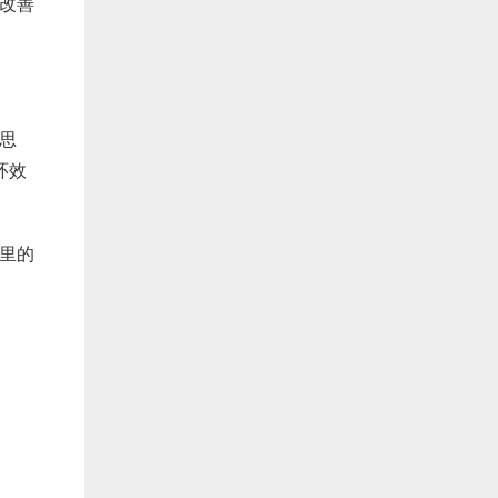
改善
思
环效
里的