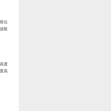
装位
选取
高度
置高