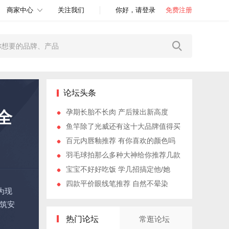
商家中心
关注我们
你好，请登录
免费注册
论坛头条
孕期长胎不长肉 产后辣出新高度
全
鱼竿除了光威还有这十大品牌值得买
百元内唇釉推荐 有你喜欢的颜色吗
羽毛球拍那么多种大神给你推荐几款
宝宝不好好吃饭 学几招搞定他/她
四款平价眼线笔推荐 自然不晕染
为现
筑安
热门论坛
常逛论坛