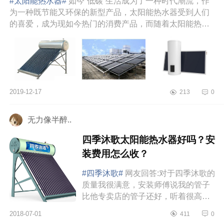
#太阳能热水器#
如今“低碳”生活成为了一种时代潮流，作
为一种既节能又环保的新型产品，太阳能热水器受到人们
的喜爱，成为现如今热门的消费产品，而随着太阳能热水
器的技术创新，壁挂太阳...
2019-12-17
213
0
无力像半醉..
四季沐歌太阳能热水器好吗？安
装费用怎么收？
#四季沐歌#
网友回答:对于四季沐歌的
质量我很满意，安装师傅说我的管子
比他专卖店的管子还好，听着很高
兴。第二是售后实在是太好了。发的
2018-07-01
411
0
第一批24根坏了8跟，马上发第二批