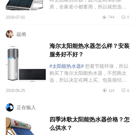
房，全家老小都要用，所以就想选个
好点的。首先是客服很好，很满意。
2018-07-01
744
0
再个是，物品真的很棒，没让我们失
望...
惢侑
海尔太阳能热水器怎么样？安装
服务好不好？
#太阳能热水器#
想着节能环保，所以
购买了海尔太阳能热水器，不想跑太
远，所以决定在网上买。包装很结实
都打的木架，大老远送到浙江机子都
2018-06-25
115
0
没有磕碰，物流速度也很快。放在4楼
阳光...
正在输入
四季沐歌太阳能热水器价格？怎
么供水？