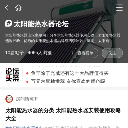
太阳能热水器论坛
太阳能热水器论坛主要用于分享太阳能热水器使用心得，太阳能热水器
选购经验。优秀的太阳能热水器品牌有四季沐歌、皇明、太阳雨、...
10篇帖子 · 4065人浏览
查看榜单
孕期长胎不长肉 产后辣出新高度
鱼竿除了光威还有这十大品牌值得买
百元内唇釉推荐 有你喜欢的颜色吗
羽毛球拍那么多种大神给你推荐几款
宝宝不好好吃饭 学几招搞定他/她
房间请离开
四款平价眼线笔推荐 自然不晕染
太阳能热水器的分类 太阳能热水器安装使用攻略
孕期长胎不长肉 产后辣出新高度
大全