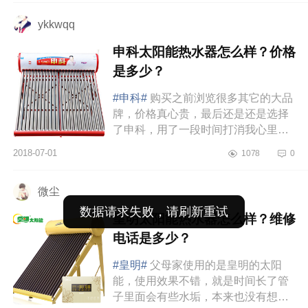
十根管子就2根...
ykkwqq
申科太阳能热水器怎么样？价格
是多少？
#申科#
购买之前浏览很多其它的大品
牌，价格真心贵，最后还是还是选择
了申科，用了一段时间打消我心里的
顾虑，一切都很不错，升温块，保温
2018-07-01
1078
0
杠杠的，达到99摄氏度，运送过...
微尘
数据请求失败，请刷新重试
皇明太阳能热水器怎么样？维修
电话是多少？
#皇明#
父母家使用的是皇明的太阳
能，使用效果不错，就是时间长了管
子里面会有些水垢，本来也没有想到