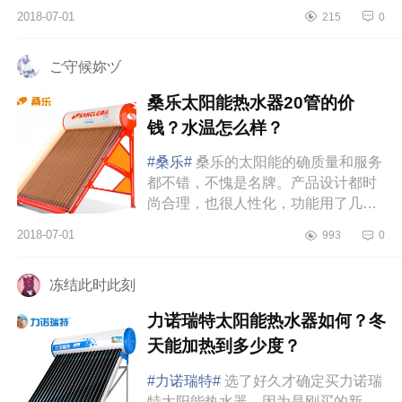
这个问题可以解决，只是想要再买一
2018-07-01
215
0
台。后来打400-813-2222维修电话...
ご守候妳ヅ
桑乐太阳能热水器20管的价
钱？水温怎么样？
#桑乐#
桑乐的太阳能的确质量和服务
都不错，不愧是名牌。产品设计都时
尚合理，也很人性化，功能用了几天
也非常不错。一装上去，跟邻居家一
2018-07-01
993
0
对比，显得高大上很多。真空管...
冻结此时此刻
力诺瑞特太阳能热水器如何？冬
天能加热到多少度？
#力诺瑞特#
选了好久才确定买力诺瑞
特太阳能热水器，因为是刚买的新