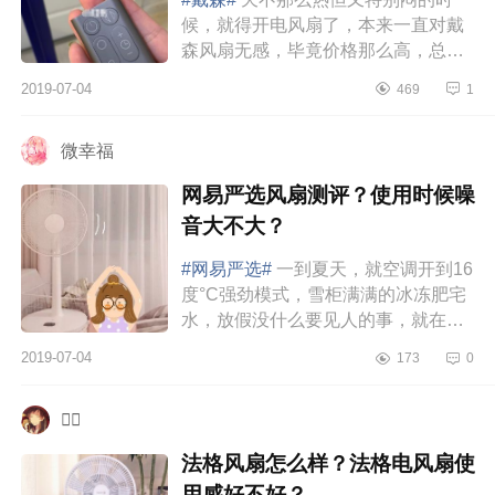
候，就得开电风扇了，本来一直对戴
森风扇无感，毕竟价格那么高，总觉
得对于电风扇来说有点溢价。直到某
2019-07-04
469
1
天晚上被家里的电风扇吹醒，想着...
微幸福
网易严选风扇测评？使用时候噪
音大不大？
#网易严选#
一到夏天，就空调开到16
度°C强劲模式，雪柜满满的冰冻肥宅
水，放假没什么要见人的事，就在家
约就好。吹着空调喝冰阔乐，在胖仔
2019-07-04
173
0
的边缘疯狂试探，一努力就变得又
虚...

法格风扇怎么样？法格电风扇使
用感好不好？