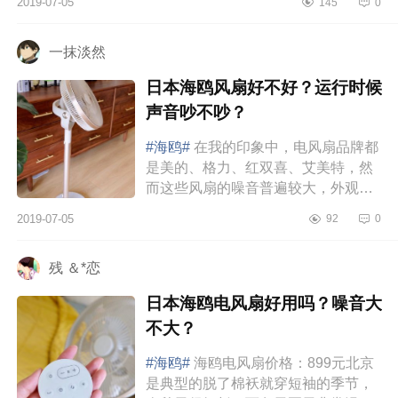
2019-07-05
145
0
美特的，但最终我还是选了这台...
一抹淡然
日本海鸥风扇好不好？运行时候
声音吵不吵？
#海鸥#
在我的印象中，电风扇品牌都
是美的、格力、红双喜、艾美特，然
而这些风扇的噪音普遍较大，外观造
型千篇一律，也比较简陋。现在消费
2019-07-05
92
0
水平和生活水平渐渐提高了，自...
残 ＆*恋
日本海鸥电风扇好用吗？噪音大
不大？
#海鸥#
海鸥电风扇价格：899元北京
是典型的脱了棉袄就穿短袖的季节，