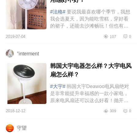
#法格#
要说我最喜欢哪个季节，我想
我会选夏天，因为能吃雪糕，穿好看
的裙子，还能去沙滩畅玩！但也有不
好的就是炎热，夏季怎么都免不了用
2019-07-04
107
0
空调和风扇，但空调吹久了易生...
°interment
韩国大宇电器怎么样？大宇电风
扇怎么样？
#大宇#
韩国大宇Deawoo电风扇绝对
是非常能提升幸福感的一款小家电，
原来电风扇还可以这么好看！抛开功
能来讲，我真的是一眼就被它的颜值
2018-12-12
309
0
森森吸引，颜控没办法。它不是简...
守望