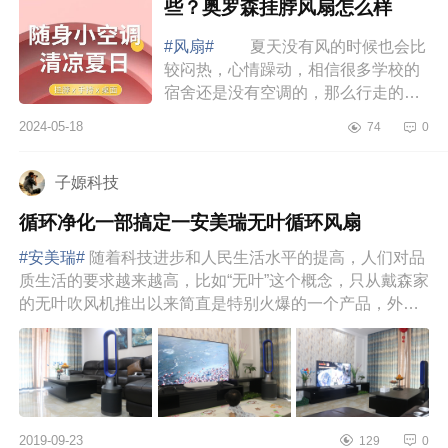
些？奥罗森挂脖风扇怎么样
#风扇#
夏天没有风的时候也会比
较闷热，心情躁动，相信很多学校的
宿舍还是没有空调的，那么行走的挂
脖风扇不要太适合你了，下面小编为
2024-05-18
74
0
大家介绍下挂脖风扇口碑最好的品牌
有哪些...
子嫄科技
循环净化一部搞定一安美瑞无叶循环风扇
#安美瑞#
随着科技进步和人民生活水平的提高，人们对品
质生活的要求越来越高，比如“无叶”这个概念，只从戴森家
的无叶吹风机推出以来简直是特别火爆的一个产品，外观
上看不到风扇叶...
2019-09-23
129
0