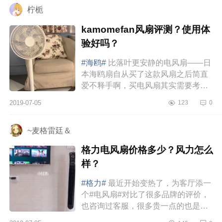
柠栀
kamomefan风扇评测？使用体
验好吗？
#海鸥#
比落叶更安静的电风扇——日
本海鸥扇自从买了这款风扇之后简直
爱不释手啊，买电风扇其实需要考虑
的点还是蛮多的，对声音比较敏感。
2019-07-05
123
0
之前买的传统风扇声音巨大基本...
~麦格雷廷＆
格力电风扇价格多少？风力怎么
样？
#格力#
最近开始变热了，为客厅添一
个#电风扇#对比了很多品牌的评价，
也咨询过客服，很多贵一点的也是有
一些问题；刚开始看推荐有美的，艾