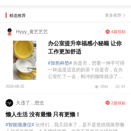
叶风扇就必须入手啦。在国外一...
更多推荐
精选推荐
Hyyy_黄艺艺艺
4篇续贴
办公室提升幸福感小秘籍 让你
工作更加舒适
#加热杯垫#
你是否，想要一伸手可得
一杯温度适宜的奶茶？你是否，在办
公室忙了一会，刚冲的咖啡就凉了？
你是否，开水壶烧完的水太烫，总是
2020-08-25
3561
43
不知道什么时候可以喝的上？其实，
关于喝水这...
久违了﹏想念
2篇续贴
懒人生活 没有最懒 只有更懒！
#智能颈康仪#
伙伴们，我又回来了，是不是觉得我推荐懒