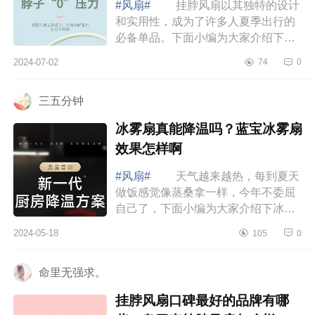
#风扇#
挂脖风扇以其独特的设计
和实用性，成为了许多人夏季出行的
必备单品。下面小编为大家介绍下挂
脖风扇有必要买吗？盈捷、几为、天
2024-07-02
74
0
宏挂脖风扇哪款好用 挂脖风扇有
必要买...
三五分钟
冰雾扇真能降温吗？蓝宝冰雾扇
效果怎样啊
#风扇#
天气越来越热，每到夏天
做饭感觉像蒸桑拿一样，今年不委屈
自己了，下面小编为大家介绍下冰雾
扇真能降温吗？蓝宝冰雾扇效果怎样
2024-05-18
105
0
啊 冰雾扇真能降温吗 蓝宝这
个冰雾...
命里无强求。
挂脖风扇口碑最好的品牌有哪