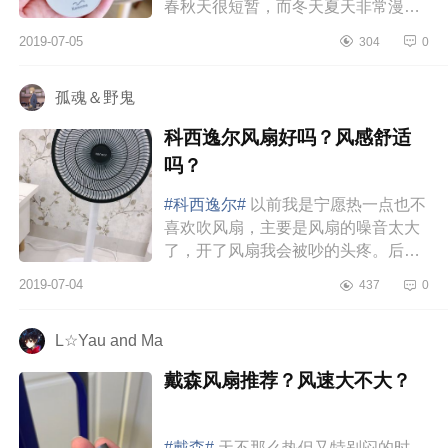
春秋天很短暂，而冬天夏天非常漫
长。所以冬天刚过，我就马上入手了
2019-07-05
304
0
这台电风扇。喜欢它的理由很多，
颜...
孤魂＆野鬼
科西逸尔风扇好吗？风感舒适
吗？
#科西逸尔#
以前我是宁愿热一点也不
喜欢吹风扇，主要是风扇的噪音太大
了，开了风扇我会被吵的头疼。后来
老妈就给我换了个高级点的智能变频
2019-07-04
437
0
风扇，终于有了好的使用感。这个
是...
L☆Yau and Ma
戴森风扇推荐？风速大不大？
#戴森#
天不那么热但又特别闷的时