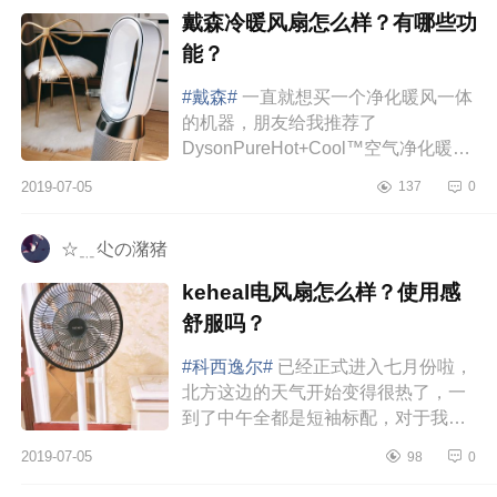
戴森冷暖风扇怎么样？有哪些功
能？
#戴森#
一直就想买一个净化暖风一体
的机器，朋友给我推荐了
DysonPureHot+Cool™空气净化暖风
扇，空气净化凉风制暖三合一，听着
2019-07-05
137
0
就很棒，用了一段时间，真的是幸福
感爆棚呀...
☆﹎尐の潴猪
keheal电风扇怎么样？使用感
舒服吗？
#科西逸尔#
已经正式进入七月份啦，
北方这边的天气开始变得很热了，一
到了中午全都是短袖标配，对于我这
个怕热的更是不能忍啦，所以早早的
2019-07-05
98
0
就把电扇给搬出来啦，毕竟空调的
话...