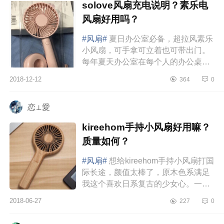
solove风扇充电说明？素乐电
风扇好用吗？
#风扇#
夏日办公室必备，超拉风素乐
小风扇，可手拿可立着也可带出门。
每年夏天办公室在每个人的办公桌
前，都人手一个小风扇。1、这个风扇
2018-12-12
364
0
有4个颜色，珊瑚粉、素米白、海...
恋⊥愛
kireehom手持小风扇好用嘛？
质量如何？
#风扇#
想给kireehom手持小风扇打国
际长途，颜值太棒了，原木色系满足
我这个喜欢日系复古的少女心。一开
始购买的时候只是看中颜值，这款价
2018-06-27
227
0
格并不低，冲着颜值咬牙买了，...