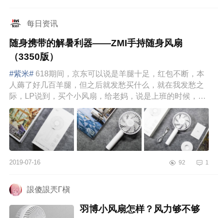
每日资讯
随身携带的解暑利器——ZMI手持随身风扇
（3350版）
#紫米#
618期间，京东可以说是羊腿十足，红包不断，本
人薅了好几百羊腿，但之后就发愁买什么，就在我发愁之
际，LP说到，买个小风扇，给老妈，说是上班的时候，同
事都是人手一个小风...
2019-07-16
92
1
詪傻詪兲Γ槇
羽博小风扇怎样？风力够不够