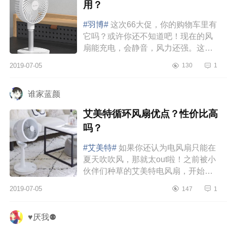
用？
#羽博#
这次66大促，你的购物车里有
它吗？或许你还不知道吧！现在的风
扇能充电，会静音，风力还强。这是
我最近入手的一台风扇，它不仅外表
2019-07-05
130
1
可观，漂亮时尚，而且功能什么...
谁家蓝颜
艾美特循环风扇优点？性价比高
吗？
#艾美特#
如果你还认为电风扇只能在
夏天吹吹风，那就太out啦！之前被小
伙伴们种草的艾美特电风扇，开始是
被它的颜值吸引了，后来仔细研究了
2019-07-05
147
1
下，竟然还有这么多“隐藏功能”...
♥厌我⚉