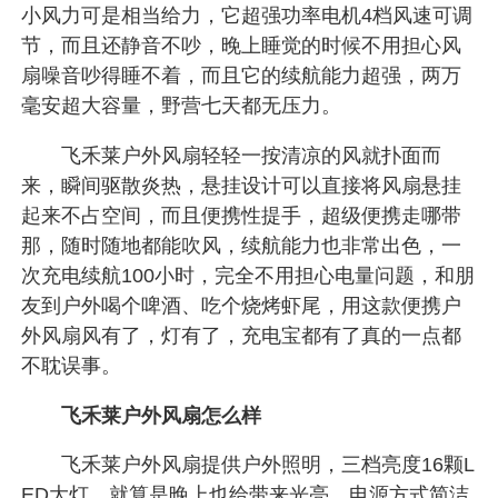
小风力可是相当给力，它超强功率电机4档风速可调
节，而且还静音不吵，晚上睡觉的时候不用担心风
扇噪音吵得睡不着，而且它的续航能力超强，两万
毫安超大容量，野营七天都无压力。
飞禾莱户外风扇轻轻一按清凉的风就扑面而
来，瞬间驱散炎热，悬挂设计可以直接将风扇悬挂
起来不占空间，而且便携性提手，超级便携走哪带
那，随时随地都能吹风，续航能力也非常出色，一
次充电续航100小时，完全不用担心电量问题，和朋
友到户外喝个啤酒、吃个烧烤虾尾，用这款便携户
外风扇风有了，灯有了，充电宝都有了真的一点都
不耽误事。
飞禾莱户外风扇怎么样
飞禾莱户外风扇提供户外照明，三档亮度16颗L
ED大灯，就算是晚上也给带来光亮，电源方式简洁