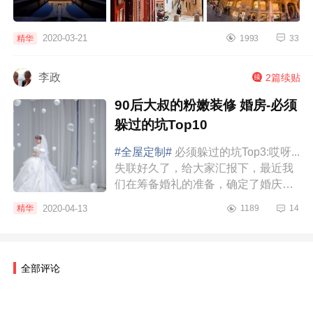
2020-03-21
精华
1993
33
李政
2篇续贴
90后大叔的粉嫩装修 婚房-必须
躲过的坑Top10
#全屋定制#
必须躲过的坑Top3:哎呀...
失联好久了，给大家汇报下，最近我
们在筹备婚礼的准备，确定了婚庆公
司、四大金刚、婚纱和婚纱照，价格
2020-04-13
精华
1189
14
都不是最贵的，但都是比较心仪的；
婚庆公司...
全部评论