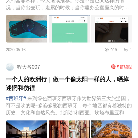
人神器非常棒，今天继续推荐。你是不是也又这样的情
况，当你出去玩，走累的时候；当你座办公室座久的时候
亦或者是当你想要放松的时...
2020-05-16
919
1
程大爷007
5篇续贴
一个人的欧洲行｜做一个像太阳一样的人，晒掉
迷惘和彷徨
#西班牙#
来到绿色西班牙西班牙作为世界第三大旅游国，
可不是吹的呢~多姿多彩的西班牙，每个地区都有着独特的
历史、文化和自然风光。北部加利西亚、坎塔布里亚和巴
斯克地区优美的山地...