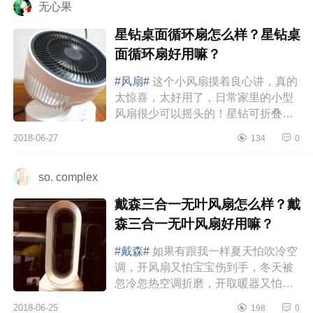
无心果
星钻桌面循环扇怎么样？星钻桌
面循环扇好用嘛？
#风扇#
这个小风扇摸着良心讲，真的
太惊喜，太好用了，日常家里的小型
风扇很少可以摇头的！星钻可折叠遥
控式桌面空气循环扇风扇就可以！而
2018-06-27
134
0
且声音挺温柔的，定时的功能也...
so. complex
戴森三合一无叶风扇怎么样？戴
森三合一无叶风扇好用嘛？
#戴森#
如果有跟我一样夏天怕吹冷空
调，开风扇又怕宝宝伤到手，冬天被
忽冷忽热空调折磨，开取暖器又怕烫
到孩子的宝妈和仙女们，这款戴森无
2018-06-25
198
0