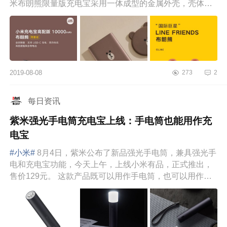
米布朗熊限量版充电宝采用一体成型的金属外壳，壳体两
段增加CNC镂边工艺，...
2019-08-08
273
2
每日资讯
紫米强光手电筒充电宝上线：手电筒也能用作充
电宝
#小米#
8月4日，紫米公布了新品强光手电筒，兼具强光手
电和充电宝功能，今天上午，上线小米有品，正式推出，
售价129元。 这款产品既可以用作手电筒，也可以用作充
电宝。作为一款充...