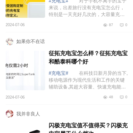
#充电宝#
对于手机不离手的宝子
来说，出差旅行没有充电宝怎么行，
特别是一天充好几次的，大容量充电
宝就很有必要，下面小编为大家介绍
2024-07-06
87
0
下带插头充电宝哪个牌子好用?带插头
充电宝口...
如果你不在话
征拓充电宝怎么样？征拓充电宝
和酷泰科哪个好
#充电宝#
在科技日新月异的当下,
移动电源作为现代生活和工作的关键
辅助设备,其超大容量、快速充电能力
和便携性成为核心关注点。下面小编
2024-07-06
48
0
为大家介绍下征拓充电宝怎么样？征
拓充电...
我并非良人
闪极充电宝值不值得买？闪极充