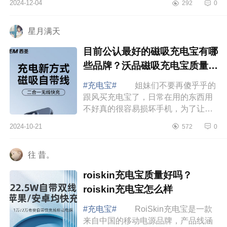
2024-12-04
292
0
所以给自己准备这款绿联能量湃Pro，
下面小编...
星月满天
目前公认最好的磁吸充电宝有哪
些品牌？沃品磁吸充电宝质量如
何
#充电宝#
姐妹们不要再傻乎乎的
跟风买充电宝了，日常在用的东西用
不好真的很容易损坏手机，为了让各
位宝子少踩雷，整理了一波自己一直
2024-10-21
572
0
在用的充电宝，下面小编为大家介绍
下目前公...
往 昔。
roiskin充电宝质量好吗？
roiskin充电宝怎么样
#充电宝#
RoiSkin充电宝是一款
来自中国的移动电源品牌，产品线涵