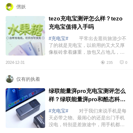
侽妖
tezo充电宝测评怎么样？tezo
充电宝值得入手吗
#充电宝#
平常出去逛街旅游少不
了的就是充电宝，以前用的又大又厚
像板砖拿着嫌重，放包又占地儿，最
近总算是让我找到了完美解决这些烦
2024-12-31
235
0
恼的充电宝，就是Tezo家的这款磁吸
充电宝，...
仅有的执着
绿联能量湃pro充电宝测评怎么
样？绿联能量湃pro和酷态科15
号怎么选
#充电宝#
对于我们来说手机是每
天必带之物。最闹心的还是出门手机
没电，特别是差旅途中，用手机都小
心翼翼，生怕电量不够用影响沟通。