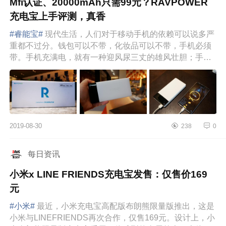
Mfi认证、20000mAh只需99元？RAVPOWER
充电宝上手评测，真香
#睿能宝#
现代生活，人们对于移动手机的依赖可以说多严
重都不过分。钱包可以不带，化妆品可以不带，手机必须
带。手机充满电，就有一种迎风尿三丈的雄风壮胆；手机
没了电，就好比顺风...
2019-08-30
238
0
每日资讯
小米x LINE FRIENDS充电宝发售：仅售价169
元
#小米#
最近，小米充电宝高配版布朗熊限量版推出，这是
小米与LINEFRIENDS再次合作，仅售169元。设计上，小