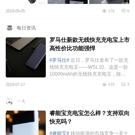
2019-08-05
178
0
每日资讯
罗马仕新款无线快充充电宝上市
高性价比功能强悍
#罗马仕#
近日，罗马仕发布了一款无
线快充充电宝——WSL10。这是一款
10000mAh的无线快充充电宝，除轻
薄精致外，性能也非常不错。不仅支
2019-07-17
210
3
持10W无线快充技术和18W有线快
充，还支持三部设...
ㄧㄤ
睿能宝充电宝怎么样？支持双向
快充吗？
#睿能宝#
移动电源的市场竞争一直十