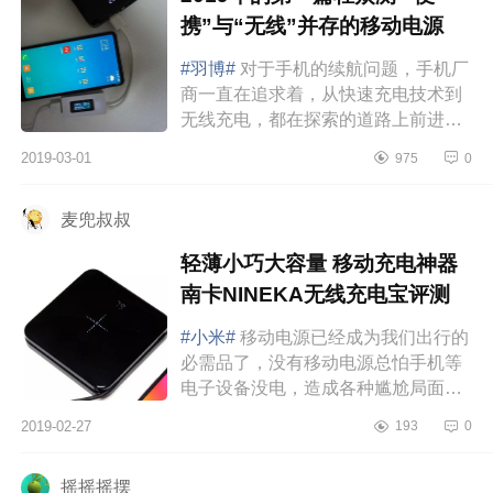
携”与“无线”并存的移动电源
#羽博#
对于手机的续航问题，手机厂
商一直在追求着，从快速充电技术到
无线充电，都在探索的道路上前进。
但是由于电池续航的问题，一款充电
2019-03-01
975
0
宝还是必不可少的。一根数据线加个
充电宝...
麦兜叔叔
轻薄小巧大容量 移动充电神器
南卡NINEKA无线充电宝评测
#小米#
移动电源已经成为我们出行的
必需品了，没有移动电源总怕手机等
电子设备没电，造成各种尴尬局面。
目前移动电源市场品类繁多，产品的
2019-02-27
193
0
品质也各有不同，容量也越来越大，
消费者...
摇摇摇摆