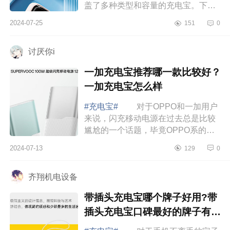
盖了多种类型和容量的充电宝。下面
小编为大家介绍下roiskin充电宝质量
2024-07-25
151
0
好吗？roiskin充电宝怎么样
roiskin充电...
讨厌你i
一加充电宝推荐哪一款比较好？
一加充电宝怎么样
#充电宝#
对于OPPO和一加用户
来说，闪充移动电源在过去总是比较
尴尬的一个话题，毕竟OPPO系的闪
充设备虽然起步早，但中途却有了断
2024-07-13
129
0
档，在33W以上的功率此前没有什么
选择。不过一加...
齐翔机电设备
带插头充电宝哪个牌子好用?带
插头充电宝口碑最好的牌子有哪
些