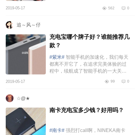
年前记得用6splus用的随便淘宝买的
2019-05-17
562
0
充电宝就把电池充坏了。之后就在...
追～风～仔
充电宝哪个牌子好？谁能推荐几
款？
#紫米#
智能手机的加速化，我们每天
都离不开它了，在追求完美体验的过
程中，续航成了智能手机的一大关键
性问题，现在几乎所有的手机基本每
2019-05-17
99
0
天都要充电，外出都会面临没电...
☆@★
南卡充电宝多少钱？好用吗？
#南卡#
强烈打call啊，NINEKA南卡