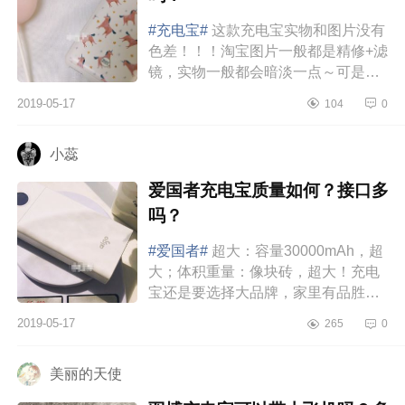
#充电宝#
这款充电宝实物和图片没有
色差！！！淘宝图片一般都是精修+滤
镜，实物一般都会暗淡一点～可是这
款没有！！！是奶白色+少女粉，超级
2019-05-17
104
0
好看！！！大小的话，以我手机...
小蕊
爱国者充电宝质量如何？接口多
吗？
#爱国者#
超大：容量30000mAh，超
大；体积重量：像块砖，超大！充电
宝还是要选择大品牌，家里有品胜、
小米，但容量都一般，出门一天一块
2019-05-17
265
0
充电宝就不够我和老公两个人用
了。...
美丽的天使