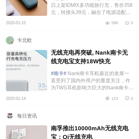
日上架IDMIX多功能旅行充，售价358
元，转接头39元，融合了电源适配
器、移动电源、无线充三大功能，还
2020-01-15
598
0
可以选配英规、欧规、澳规转接头。
作为一款电源...
卡北欧
无线充电再突破, Nank南卡无
线充电宝支持18W快充
#南卡#
Nank南卡耳机最近的发展一
直受到了国内外用户的重度关注，作
为TWS耳机影响力巨大的Nank南卡耳
机，于2020年1月正式发布2020全新
2020-01-14
123
0
全球化战略计划。而随着南卡Nank的
新品牌logo...
每日资讯
南孚推出10000mAh无线充电
宝：Qi无线充电