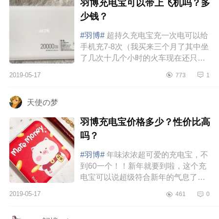
羽博充电宝可以带上飞机吗？多
少钱？
#羽博#
超持久充电宝充一次电可以给
手机充7-8次（我买来三个月了其中坐
了几次十几个小时的火车现在还只充
了两次电——还有两格电量真的不得
2019-05-17
773
1
不感叹它的持久性）白色简约款...
天使の梦
羽博充电宝价格多少？性价比高
吗？
#羽博#
年味浓浓超可爱的充电宝，不
到60一个！！新年就要到啦，这个充
电宝可以说超级符合新年的气息了～
～很可爱！上面卡通图案感觉时时刻
2019-05-17
461
0
刻在祈愿，颜值超高！而且重点...