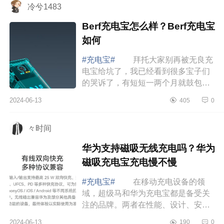
冷兮1483
Berf充电宝怎么样？Berf充电宝
如何
#充电宝#
拜托大家别再被无良充
电宝给坑了，我已经看到很多宝子们
的哭诉了，有短短一两个月就鼓包
的，有充电速度跟蜗牛一样的，还有
2024-06-13
405
0
影响电池寿命，甚至发生自燃的充电
宝，看着是...
々时间
华为支持磁吸无线充电吗？华为
磁吸充电宝充电慢不慢
#充电宝#
在移动充电设备的领
域，超级马和华为充电宝都是备受关
注的品牌。两者在性能、设计、安全
性和兼容性等方面有着显著的差异。
2024-06-13
190
0