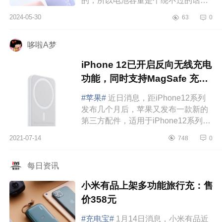
的，所以电池容量是个绕不过的话
题，下面小编为大家介绍下什么牌子
2024-05-30
63
0
的充电宝质量好而且耐用？安克旅行
充电宝怎么...
哆啦A梦
iPhone 12已开启反向无线充电
功能，同时支持MagSafe 充电
宝
#苹果#
近日消息，距iPhone12系列
发布几个月后，苹果又发布一款新的
第三方配件，适用于iPhone12系列的
MagSafe外接电池（充电宝），容量
2021-07-14
748
0
11.13Wh，有线15W功率，无线功率
预计为5W，售...
每日资讯
小米有品上架多功能旅行充：售
价358元
#充电宝#
1月14日消息，小米有品近