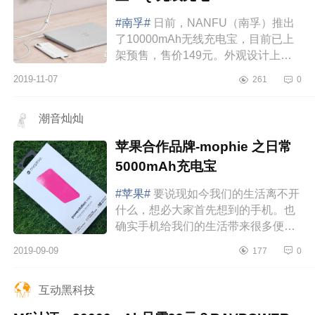
#南孚#
日前，NANFU（南孚）推出
了10000mAh无线充电宝，目前已上
架预售，售价149元。外观设计上，
这款无线充电宝表面有酷似石头材质
2019-11-07
261
0
装饰，外形圆润，方便随身携带，底
部和背后还设...
潮音灿灿
苹果合作品牌-mophie 之日常
5000mAh充电宝
#苹果#
要说现如今我们的生活离不开
什么，想必大家首先想到的手机。也
确实手机给我们的生活带来很多便利
和娱乐，让我们在日常生活的方方面
2019-09-09
177
0
面都产生了依赖。对于我这种朝九晚
六，上...
互动黑科技