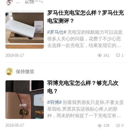
﹏ゞ記憶︶ㄣ
罗马仕充电宝怎么样？罗马仕充
电宝测评？
#罗马仕#
充电宝的续航能力可以说是
很多人关心的问题，花费了不少心思
去选择一款充电宝，结果发现它的续
航时间与自己想象的不符，其实可以
2019-05-17
241
1
在购买的时候，适当的选择一些品...
保持微笑
羽博充电宝怎么样？够充几次
电？
#羽博#
别看我男朋友只是帅,不要太羡
慕我哈,男票其实还很贴心疼人的那
种，周末的时候提了一下充电宝有点
充不了电了。昨晚男朋友就给我送来
2019-05-17
128
0
了新的充电宝,平时也基本都是这...