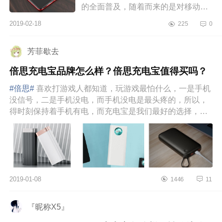
的全面普及，随着而来的是对移动电
源的需求日益增加。智能手机发展至
2019-02-18
225
0
今，大容量电池时代尚未到来，所以
充电宝在...
芳菲歇去
倍思充电宝品牌怎么样？倍思充电宝值得买吗？
#倍思#
喜欢打游戏人都知道，玩游戏最怕什么，一是手机
没信号，二是手机没电，而手机没电是最头疼的，所以，
得时刻保持着手机有电，而充电宝是我们最好的选择，它
具有携带方便且能...
2019-01-08
1446
11
『昵称X5』