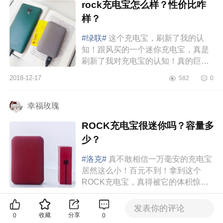
rock充电宝怎么样？性价比咋
样？
#绿联#
这个充电宝，刷新了我的认
知！跟风买的一个迷你充电宝，真是
刷新了我对充电宝的认知！真的巨好
用，颜值也高，小小一只很萌。品
2018-12-17
582
0
牌：rock10000毫安迷你充电宝，没
错...
幸福玫瑰
ROCK充电宝很迷你吗？容量多
少？
#洛克#
真不敢相信一万毫安的充电宝
居然这么小！百元不到！拿到这个
ROCK充电宝，真得被它的体积惊到
了，太迷你了叭！差不多和银行卡一
2018-11-09
940
0
般大小，好小好小一只。表面是磨
发表你的评论
收藏
分享
砂...
0
0