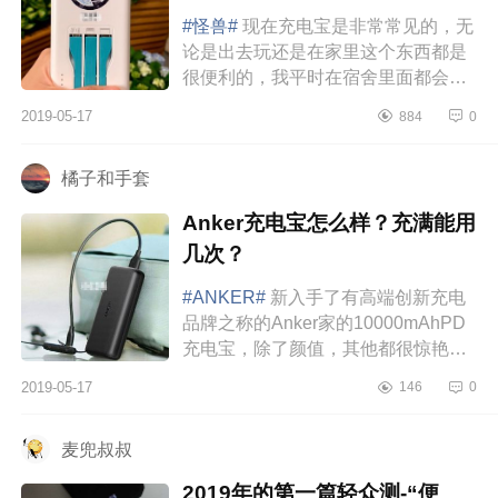
#怪兽#
现在充电宝是非常常见的，无
论是出去玩还是在家里这个东西都是
很便利的，我平时在宿舍里面都会用
充电宝，因为床上床下充电并不是很
2019-05-17
884
0
方便。说到充电宝，我还真的有...
橘子和手套
Anker充电宝怎么样？充满能用
几次？
#ANKER#
新入手了有高端创新充电
品牌之称的Anker家的10000mAhPD
充电宝，除了颜值，其他都很惊艳。
体积是真小，看图片可能感受不出
2019-05-17
146
0
来，这个10000mAh充电宝大概就一
个鼠标那...
麦兜叔叔
2019年的第一篇轻众测-“便