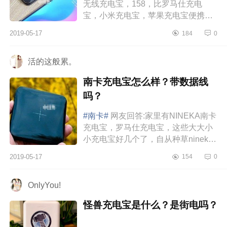
无线充电宝，158，比罗马仕充电
宝，小米充电宝，苹果充电宝便携太
多太多太多啦！！！NINEKA南卡充
2019-05-17
184
0
电宝的款式很漂亮大气，没想到这么
小巧...
活的这般累。
南卡充电宝怎么样？带数据线
吗？
#南卡#
网友回答:家里有NINEKA南卡
充电宝，罗马仕充电宝，这些大大小
小充电宝好几个了，自从种草nineka
南卡无线充电宝后，让我直接放弃家
2019-05-17
154
0
里面的其他充电宝了，太喜欢nineka
南卡充电...
OnlyYou!
怪兽充电宝是什么？是街电吗？