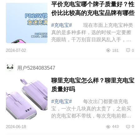
平价充电宝哪个牌子质量好？性
价比比较高的充电宝品牌有哪些
#充电宝#
现在市面上充电宝种类
真的是多种多样，选的时候一定要擦
亮眼睛，千万别盲目跟风乱入手，不
然不仅充不上电，还有可能发生电池
2024-07-02
181
0
鼓包甚至爆炸的情况。下面小编为大
家介绍下...
用户5284083547
聊里充电宝怎么样？聊里充电宝
质量好吗
#充电宝#
每次出门都要借充电
宝，一次十几块真的太贵了，之前买
的充电宝都不带线，每次充电前都得
把乱糟糟的线缠开，还好遇到了聊里
2024-06-18
443
0
BFCF充电宝。下面小编为大家介绍
下聊里充电宝...