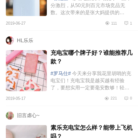
分激烈，从50元到百元市场竞品无
数。这次带来的是张大妈提供的
RAVPOWERMFI认证移动电源，目前
2019-06-27
111
1
139元的售价属于百元市场内较有竞
争力的价...
HL乐乐
充电宝哪个牌子好？谁能推荐几
款？
#罗马仕#
今天来分享我花里胡哨的充
电宝们！充电宝我是越买越有经验
了，要想实用一定要毫安数够！轻
便！但是对我这种颜控来说充电宝可
2019-05-17
221
0
爱也很重要！这几个充电宝我觉得都
挺...
旧言虐心~
​素乐充电宝怎么样？能带上飞机
吗？