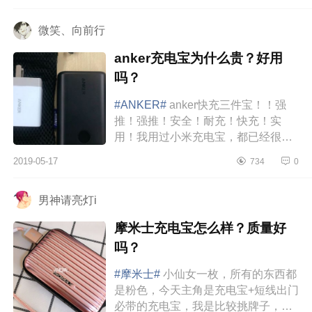
微笑、向前行
anker充电宝为什么贵？好用
吗？
#ANKER#
anker快充三件宝！！强
推！强推！安全！耐充！快充！实
用！我用过小米充电宝，都已经很好
了。但是觉得很大件，想换小点的。
2019-05-17
734
0
后来在几个网站做过功课，就买了这
个试...
男神请亮灯i
摩米士充电宝怎么样？质量好
吗？
#摩米士#
小仙女一枚，所有的东西都
是粉色，今天主角是充电宝+短线出门
必带的充电宝，我是比较挑牌子，几