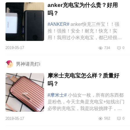
anker充电宝为什么贵？好用
吗？
#ANKER#
anker快充三件宝！！强
推！强推！安全！耐充！快充！实
用！我用过小米充电宝，都已经很好
了。但是觉得很大件，想换小点的。
2019-05-17
734
0
后来在几个网站做过功课，就买了这
个试...
男神请亮灯i
摩米士充电宝怎么样？质量好
吗？
#摩米士#
小仙女一枚，所有的东西都
是粉色，今天主角是充电宝+短线出门
必带的充电宝，我是比较挑牌子，几
年前记得用6splus用的随便淘宝买的
2019-05-17
562
0
充电宝就把电池充坏了。之后就在...