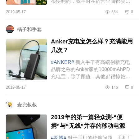
很便利的，我平时在宿舍里面都会用
充电宝，因为床上床下充电并不是很
2019-05-17
884
0
方便。说到充电宝，我还真的有...
橘子和手套
Anker充电宝怎么样？充满能用
几次？
#ANKER#
新入手了有高端创新充电
品牌之称的Anker家的10000mAhPD
充电宝，除了颜值，其他都很惊艳。
体积是真小，看图片可能感受不出
2019-05-17
146
0
来，这个10000mAh充电宝大概就一
个鼠标那...
麦兜叔叔
2019年的第一篇轻众测-“便
携”与“无线”并存的移动电源
#羽博#
对于手机的续航问题，手机厂