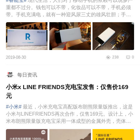
#睿能宝#
现代生活，人们对于移动手机的依赖可以说多严
重都不过分。钱包可以不带，化妆品可以不带，手机必须
带。手机充满电，就有一种迎风尿三丈的雄风壮胆；手机
没了电，就好比顺风...
2019-08-30
238
0
每日资讯
小米x LINE FRIENDS充电宝发售：仅售价169
元
#小米#
最近，小米充电宝高配版布朗熊限量版推出，这是
小米与LINEFRIENDS再次合作，仅售169元。设计上，小
米布朗熊限量版充电宝采用一体成型的金属外壳，壳体两
段增加CNC镂边工艺，...