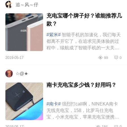
追～风～仔
充电宝哪个牌子好？谁能推荐几
款？
#紫米#
智能手机的加速化，我们每天
都离不开它了，在追求完美体验的过
程中，续航成了智能手机的一大关键
性问题，现在几乎所有的手机基本每
2019-05-17
99
0
天都要充电，外出都会面临没电...
☆@★
南卡充电宝多少钱？好用吗？
#南卡#
强烈打call啊，NINEKA南卡
无线充电宝，158，比罗马仕充电
宝，小米充电宝，苹果充电宝便携太
多太多太多啦！！！NINEKA南卡充
2019-05-17
184
0