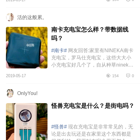
电宝的款式很漂亮大气，没想到这么
小巧...
活的这般累。
南卡充电宝怎么样？带数据线
吗？
#南卡#
网友回答:家里有NINEKA南卡
充电宝，罗马仕充电宝，这些大大小
小充电宝好几个了，自从种草nineka
南卡无线充电宝后，让我直接放弃家
2019-05-17
154
0
里面的其他充电宝了，太喜欢nineka
南卡充电...
OnlyYou!
怪兽充电宝是什么？是街电吗？
#怪兽#
现在充电宝是非常常见的，无
论是出去玩还是在家里这个东西都是