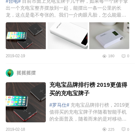
#台电#
目前市面上充电宝牌子几千种，如果每一个牌子拿
出一个充电宝整齐摆放到一起，能摆出一条一公里的长
龙，这点是毫不夸张的。我们一介肉眼凡胎，怎么能最快
速地辨别出哪个充电...
2019-02-19
180
0
摇摇摇摆
充电宝品牌排行榜 2019更值得
买的充电宝牌子
#罗马仕#
充电宝品牌排行榜，2019更
值得买的充电宝牌子伴随着智能手机
的全面普及，随着而来的是对移动电
源的需求日益增加。智能手机发展至
2019-02-18
225
0
今，大容量电池时代尚未到来，所以