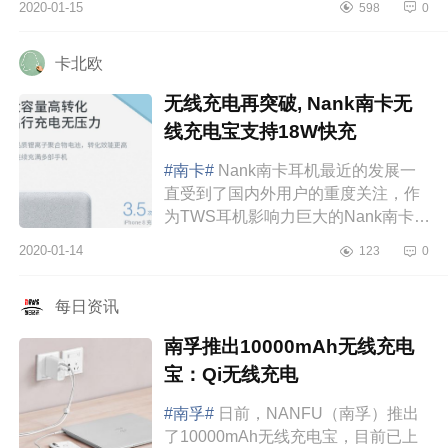
2020-01-15
598
0
可以选配英规、欧规、澳规转接头。
作为一款电源...
卡北欧
无线充电再突破, Nank南卡无
线充电宝支持18W快充
#南卡#
Nank南卡耳机最近的发展一
直受到了国内外用户的重度关注，作
为TWS耳机影响力巨大的Nank南卡耳
机，于2020年1月正式发布2020全新
2020-01-14
123
0
全球化战略计划。而随着南卡Nank的
新品牌logo...
每日资讯
南孚推出10000mAh无线充电
宝：Qi无线充电
#南孚#
日前，NANFU（南孚）推出
了10000mAh无线充电宝，目前已上