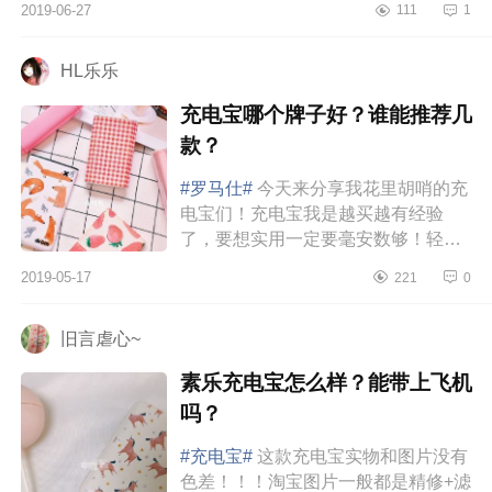
2019-06-27
111
1
139元的售价属于百元市场内较有竞
争力的价...
HL乐乐
充电宝哪个牌子好？谁能推荐几
款？
#罗马仕#
今天来分享我花里胡哨的充
电宝们！充电宝我是越买越有经验
了，要想实用一定要毫安数够！轻
便！但是对我这种颜控来说充电宝可
2019-05-17
221
0
爱也很重要！这几个充电宝我觉得都
挺...
旧言虐心~
​素乐充电宝怎么样？能带上飞机
吗？
#充电宝#
这款充电宝实物和图片没有
色差！！！淘宝图片一般都是精修+滤