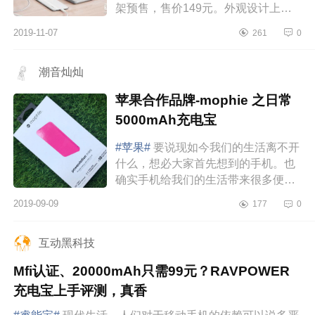
架预售，售价149元。外观设计上，
这款无线充电宝表面有酷似石头材质
2019-11-07
261
0
装饰，外形圆润，方便随身携带，底
部和背后还设...
潮音灿灿
苹果合作品牌-mophie 之日常
5000mAh充电宝
#苹果#
要说现如今我们的生活离不开
什么，想必大家首先想到的手机。也
确实手机给我们的生活带来很多便利
和娱乐，让我们在日常生活的方方面
2019-09-09
177
0
面都产生了依赖。对于我这种朝九晚
六，上...
互动黑科技
Mfi认证、20000mAh只需99元？RAVPOWER
充电宝上手评测，真香