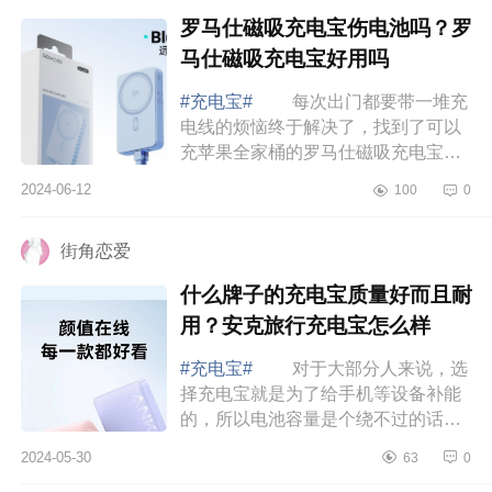
罗马仕磁吸充电宝伤电池吗？罗
马仕磁吸充电宝好用吗
#充电宝#
每次出门都要带一堆充
电线的烦恼终于解决了，找到了可以
充苹果全家桶的罗马仕磁吸充电宝。
下面小编为大家介绍下罗马仕磁吸充
2024-06-12
100
0
电宝伤电池吗？罗马仕磁吸充电宝好
用吗 ...
街角恋爱
什么牌子的充电宝质量好而且耐
用？安克旅行充电宝怎么样
#充电宝#
对于大部分人来说，选
择充电宝就是为了给手机等设备补能
的，所以电池容量是个绕不过的话
题，下面小编为大家介绍下什么牌子
2024-05-30
63
0
的充电宝质量好而且耐用？安克旅行