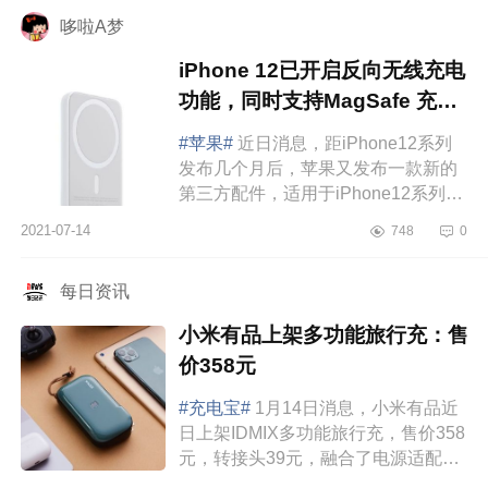
充电宝怎么...
哆啦A梦
iPhone 12已开启反向无线充电
功能，同时支持MagSafe 充电
宝
#苹果#
近日消息，距iPhone12系列
发布几个月后，苹果又发布一款新的
第三方配件，适用于iPhone12系列的
MagSafe外接电池（充电宝），容量
2021-07-14
748
0
11.13Wh，有线15W功率，无线功率
预计为5W，售...
每日资讯
小米有品上架多功能旅行充：售
价358元
#充电宝#
1月14日消息，小米有品近
日上架IDMIX多功能旅行充，售价358
元，转接头39元，融合了电源适配
器、移动电源、无线充三大功能，还