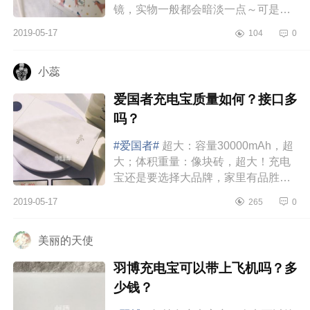
镜，实物一般都会暗淡一点～可是这
款没有！！！是奶白色+少女粉，超级
2019-05-17
104
0
好看！！！大小的话，以我手机...
小蕊
爱国者充电宝质量如何？接口多
吗？
#爱国者#
超大：容量30000mAh，超
大；体积重量：像块砖，超大！充电
宝还是要选择大品牌，家里有品胜、
小米，但容量都一般，出门一天一块
2019-05-17
265
0
充电宝就不够我和老公两个人用
了。...
美丽的天使
羽博充电宝可以带上飞机吗？多
少钱？