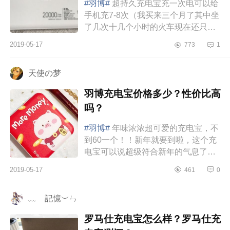
#羽博#
超持久充电宝充一次电可以给
手机充7-8次（我买来三个月了其中坐
了几次十几个小时的火车现在还只充
了两次电——还有两格电量真的不得
2019-05-17
773
1
不感叹它的持久性）白色简约款...
天使の梦
羽博充电宝价格多少？性价比高
吗？
#羽博#
年味浓浓超可爱的充电宝，不
到60一个！！新年就要到啦，这个充
电宝可以说超级符合新年的气息了～
～很可爱！上面卡通图案感觉时时刻
2019-05-17
461
0
刻在祈愿，颜值超高！而且重点...
﹏ゞ記憶︶ㄣ
罗马仕充电宝怎么样？罗马仕充