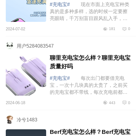
#充电宝#
现在市面上充电宝种类
真的是多种多样，选的时候一定要擦
亮眼睛，千万别盲目跟风乱入手，不
然不仅充不上电，还有可能发生电池
2024-07-02
181
0
鼓包甚至爆炸的情况。下面小编为大
家介绍下...
用户5284083547
聊里充电宝怎么样？聊里充电宝
质量好吗
#充电宝#
每次出门都要借充电
宝，一次十几块真的太贵了，之前买
的充电宝都不带线，每次充电前都得
把乱糟糟的线缠开，还好遇到了聊里
2024-06-18
443
0
BFCF充电宝。下面小编为大家介绍
下聊里充电宝...
冷兮1483
Berf充电宝怎么样？Berf充电宝