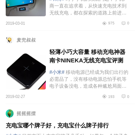
商一直在追求着，从快速充电技术到
无线充电，都在探索的道路上前进。
但是由于电池续航的问题，一款充电
2019-03-01
975
0
宝还是必不可少的。一根数据线加个
充电宝...
麦兜叔叔
轻薄小巧大容量 移动充电神器
南卡NINEKA无线充电宝评测
#小米#
移动电源已经成为我们出行的
必需品了，没有移动电源总怕手机等
电子设备没电，造成各种尴尬局面。
目前移动电源市场品类繁多，产品的
2019-02-27
193
0
品质也各有不同，容量也越来越大，
消费者...
摇摇摇摆
充电宝哪个牌子好，充电宝什么牌子排行