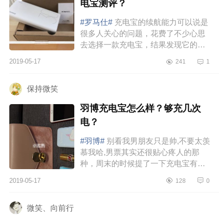
电宝测评？
#罗马仕#
充电宝的续航能力可以说是
很多人关心的问题，花费了不少心思
去选择一款充电宝，结果发现它的续
航时间与自己想象的不符，其实可以
2019-05-17
241
1
在购买的时候，适当的选择一些品...
保持微笑
羽博充电宝怎么样？够充几次
电？
#羽博#
别看我男朋友只是帅,不要太羡
慕我哈,男票其实还很贴心疼人的那
种，周末的时候提了一下充电宝有点
充不了电了。昨晚男朋友就给我送来
2019-05-17
128
0
了新的充电宝,平时也基本都是这...
微笑、向前行