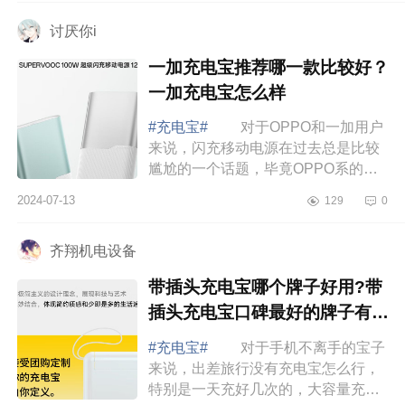
roiskin充电...
讨厌你i
一加充电宝推荐哪一款比较好？
一加充电宝怎么样
#充电宝#
对于OPPO和一加用户
来说，闪充移动电源在过去总是比较
尴尬的一个话题，毕竟OPPO系的闪
充设备虽然起步早，但中途却有了断
2024-07-13
129
0
档，在33W以上的功率此前没有什么
选择。不过一加...
齐翔机电设备
带插头充电宝哪个牌子好用?带
插头充电宝口碑最好的牌子有哪
些
#充电宝#
对于手机不离手的宝子
来说，出差旅行没有充电宝怎么行，
特别是一天充好几次的，大容量充电