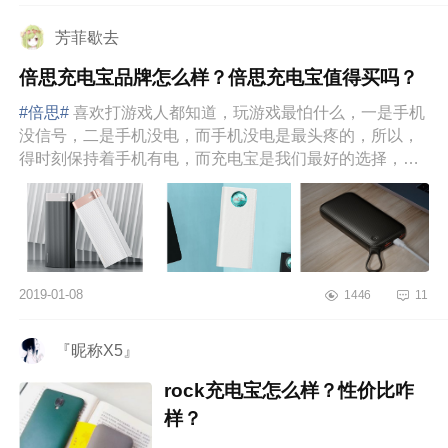
充电宝在...
芳菲歇去
倍思充电宝品牌怎么样？倍思充电宝值得买吗？
#倍思#
喜欢打游戏人都知道，玩游戏最怕什么，一是手机
没信号，二是手机没电，而手机没电是最头疼的，所以，
得时刻保持着手机有电，而充电宝是我们最好的选择，它
具有携带方便且能...
2019-01-08
1446
11
『昵称X5』
rock充电宝怎么样？性价比咋
样？