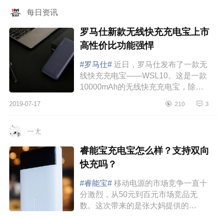
每日资讯
罗马仕新款无线快充充电宝上市
高性价比功能强悍
#罗马仕#
近日，罗马仕发布了一款无
线快充充电宝——WSL10。这是一款
10000mAh的无线快充充电宝，除轻
薄精致外，性能也非常不错。不仅支
2019-07-17
210
3
持10W无线快充技术和18W有线快
充，还支持三部设...
ㄧㄤ
睿能宝充电宝怎么样？支持双向
快充吗？
#睿能宝#
移动电源的市场竞争一直十
分激烈，从50元到百元市场竞品无
数。这次带来的是张大妈提供的
RAVPOWERMFI认证移动电源，目前