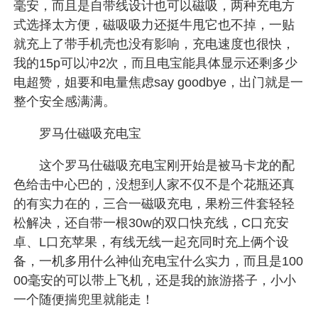
毫安，而且是自带线设计也可以磁吸，两种充电方
式选择太方便，磁吸吸力还挺牛甩它也不掉，一贴
就充上了带手机壳也没有影响，充电速度也很快，
我的15p可以冲2次，而且电宝能具体显示还剩多少
电超赞，姐要和电量焦虑say goodbye，出门就是一
整个安全感满满。
罗马仕磁吸充电宝
这个罗马仕磁吸充电宝刚开始是被马卡龙的配
色给击中心巴的，没想到人家不仅不是个花瓶还真
的有实力在的，三合一磁吸充电，果粉三件套轻轻
松解决，还自带一根30w的双口快充线，C口充安
卓、L口充苹果，有线无线一起充同时充上俩个设
备，一机多用什么神仙充电宝什么实力，而且是100
00毫安的可以带上飞机，还是我的旅游搭子，小小
一个随便揣兜里就能走！