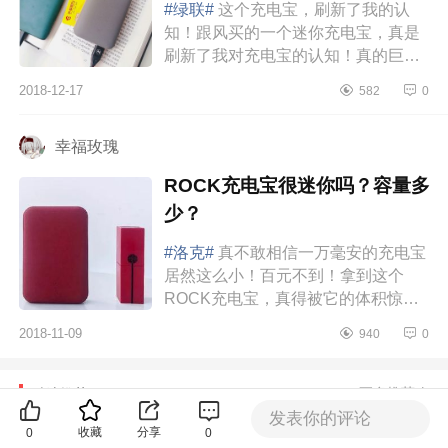
#绿联#
这个充电宝，刷新了我的认
知！跟风买的一个迷你充电宝，真是
刷新了我对充电宝的认知！真的巨好
用，颜值也高，小小一只很萌。品
2018-12-17
582
0
牌：rock10000毫安迷你充电宝，没
错...
幸福玫瑰
ROCK充电宝很迷你吗？容量多
少？
#洛克#
真不敢相信一万毫安的充电宝
居然这么小！百元不到！拿到这个
ROCK充电宝，真得被它的体积惊到
了，太迷你了叭！差不多和银行卡一
2018-11-09
940
0
般大小，好小好小一只。表面是磨
砂...
更多推荐
精选推荐
发表你的评论
收藏
分享
0
0