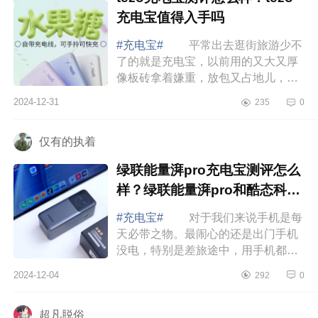
充电宝值得入手吗
#充电宝#
平常出去逛街旅游少不
了的就是充电宝，以前用的又大又厚
像板砖拿着嫌重，放包又占地儿，最
近总算是让我找到了完美解决这些烦
2024-12-31
235
0
恼的充电宝，就是Tezo家的这款磁吸
充电宝，...
仅有的执着
绿联能量湃pro充电宝测评怎么
样？绿联能量湃pro和酷态科15
号怎么选
#充电宝#
对于我们来说手机是每
天必带之物。最闹心的还是出门手机
没电，特别是差旅途中，用手机都小
心翼翼，生怕电量不够用影响沟通。
2024-12-04
292
0
所以给自己准备这款绿联能量湃Pro，
下面小编...
超凡脱俗