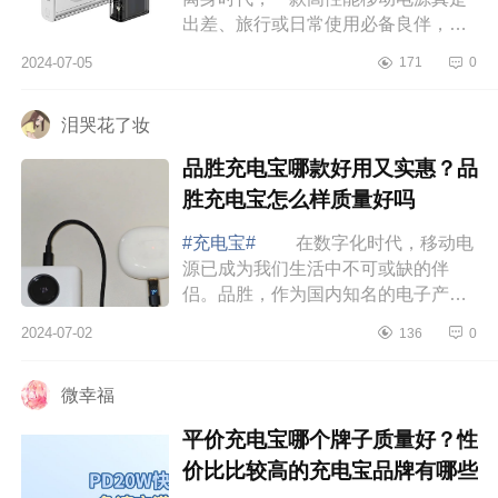
出差、旅行或日常使用必备良伴，下
面小编为大家介绍下闪极充电宝值不
2024-07-05
171
0
值得买？闪极充电宝属于什么档
次 闪极充...
泪哭花了妆
品胜充电宝哪款好用又实惠？品
胜充电宝怎么样质量好吗
#充电宝#
在数字化时代，移动电
源已成为我们生活中不可或缺的伴
侣。品胜，作为国内知名的电子产品
配件提供商，其充电宝系列因高品质
2024-07-02
136
0
和实用性而广受好评。下面小编为大
家介绍下品...
微幸福
平价充电宝哪个牌子质量好？性
价比比较高的充电宝品牌有哪些