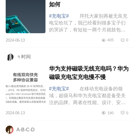
如何
#充电宝#
拜托大家别再被无良充
电宝给坑了，我已经看到很多宝子们
的哭诉了，有短短一两个月就鼓包
的，有充电速度跟蜗牛一样的，还有
2024-06-13
405
0
影响电池寿命，甚至发生自燃的充电
宝，看着是...
々时间
华为支持磁吸无线充电吗？华为
磁吸充电宝充电慢不慢
#充电宝#
在移动充电设备的领
域，超级马和华为充电宝都是备受关
注的品牌。两者在性能、设计、安全
性和兼容性等方面有着显著的差异。
2024-06-13
190
0
下面小编为大家介绍下华为支持磁吸
无线充电吗...
A-B-C-D