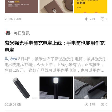
2019-08-08
273
2
每日资讯
紫米强光手电筒充电宝上线：手电筒也能用作充
电宝
#小米#
8月4日，紫米公布了新品强光手电筒，兼具强光手
电和充电宝功能，今天上午，上线小米有品，正式推出，
售价129元。 这款产品既可以用作手电筒，也可以用作充
电宝。作为一款充...
2019-08-05
178
0