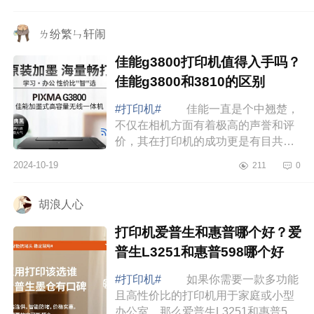
佳能和惠普打印机家用哪个更好?打印
机惠普和...
ㄌ纷繁ㄣ轩闹
佳能g3800打印机值得入手吗？
佳能g3800和3810的区别
#打印机#
佳能一直是个中翘楚，
不仅在相机方面有着极高的声誉和评
价，其在打印机的成功更是有目共
睹。下面小编为大家介绍下佳能
2024-10-19
211
0
g3800打印机值得入手吗？佳能g3800
和3810的区别 ...
胡浪人心
打印机爱普生和惠普哪个好？爱
普生L3251和惠普598哪个好
#打印机#
如果你需要一款多功能
且高性价比的打印机用于家庭或小型
办公室，那么爱普生L3251和惠普598