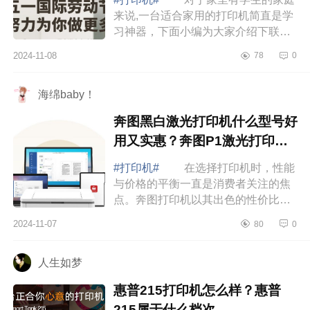
来说,一台适合家用的打印机简直是学
习神器，下面小编为大家介绍下联想
至像打印机哪款适合家用？联想至像
2024-11-08
78
0
打印机m280w怎么样 联想至像打
印机哪款...
海绵baby！
奔图黑白激光打印机什么型号好
用又实惠？奔图P1激光打印机
怎么样
#打印机#
在选择打印机时，性能
与价格的平衡一直是消费者关注的焦
点。奔图打印机以其出色的性价比成
为市场中的一大亮点。对于不同需求
2024-11-07
80
0
的用户来说，如何在众多型号中找到
适合自己...
人生如梦
惠普215打印机怎么样？惠普
215属于什么档次