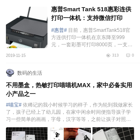
惠普Smart Tank 518惠彩连供
打印一体机：支持微信打印
#惠普#
目前，惠普SmartTank518官
方连供打印一体机在京东降至999
元，一套彩墨可打印8000页，一支黑
墨可打印6000页，单张打印成本低至
2019-11-15
313
0
1分钱。惠普SmartTank518采用黑色
的外观配置，...
数码的生活
不用墨盒，热敏打印喵喵机MAX，家中必备实用
小产品之一
#喵宝#
依稀记的我小时候学习的样子，作为轮到我做家长
了，孩子已经上了幼儿园，在家中闲余时间便指导孩子学
习一些简单的画画，字母，汉字等等，之前让孩子对照平
板电脑学习，但是...