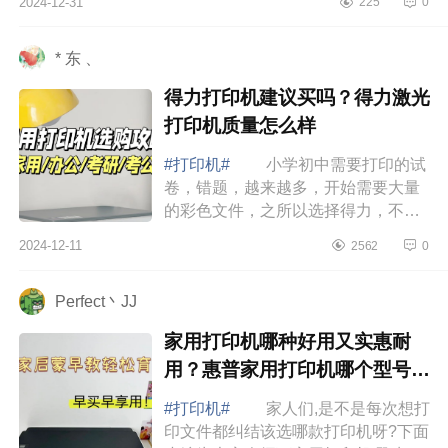
2024-12-31
225
0
印打印机的区别在哪 佳能和汉印
打印机哪...
* 东 、
得力打印机建议买吗？得力激光
打印机质量怎么样
#打印机#
小学初中需要打印的试
卷，错题，越来越多，开始需要大量
的彩色文件，之所以选择得力，不单
打印数量大，操作也简单，手机无线
2024-12-11
2562
0
连接，不会出现卡纸。下面小编为大
家介绍下...
Perfect丶JJ
家用打印机哪种好用又实惠耐
用？惠普家用打印机哪个型号性
价比高
#打印机#
家人们,是不是每次想打
印文件都纠结该选哪款打印机呀?下面