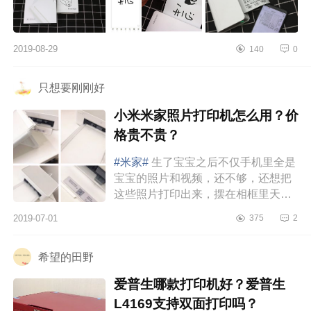
2019-08-29
140
0
只想要刚刚好
小米米家照片打印机怎么用？价
格贵不贵？
#米家#
生了宝宝之后不仅手机里全是
宝宝的照片和视频，还不够，还想把
这些照片打印出来，摆在相框里天天
看都不过瘾。当妈的也是不容易呀！
2019-07-01
375
2
去影楼打印照片真的好麻烦，网...
希望的田野
爱普生哪款打印机好？爱普生
L4169支持双面打印吗？