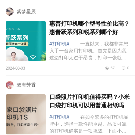
量好吗 ...
紫梦星辰
惠普打印机哪个型号性价比高？
惠普跃系列和锐系列哪个好
#打印机#
一直以来，我都非常想
入手一台家用打印机。首先是因为我
这边打印太过于昂贵，打印一张就要1
元，打印点材料，动辄就是几十元；
2024-08-03
57
0
另外就是随着孩子渐渐长大，教育也
越来越重...
碧海芳香
口袋照片打印机值得买吗？小米
口袋打印机可以用普通相纸吗
#打印机#
在如今繁多的打印机品
牌中，选择一款性能卓越、品质可靠
的打印机确实是一项挑战。下面小编