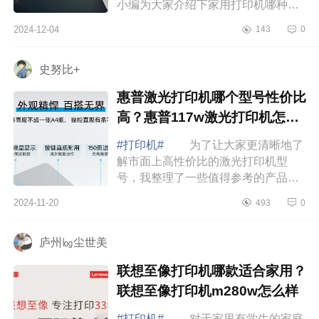
小编为大家介绍下家用打印机哪种好
用又实惠耐用？惠普家用打印机哪个
2024-12-04
143
0
型号性价比高 家用打印机哪种好
用又实...
史努比+
惠普激光打印机哪个型号性价比
高？惠普117w激光打印机怎么
样
#打印机#
为了让大家更清晰地了
解市面上高性价比的激光打印机型
号，我整理了一些值得参考的产品，
帮助您快速找到适合自己的选择，下
2024-11-20
493
0
面小编为大家介绍下惠普激光打印机
哪个型号性...
庐州㏒尘世美
联想至像打印机哪款适合家用？
联想至像打印机m280w怎么样
#打印机#
对于家里有学生的家庭