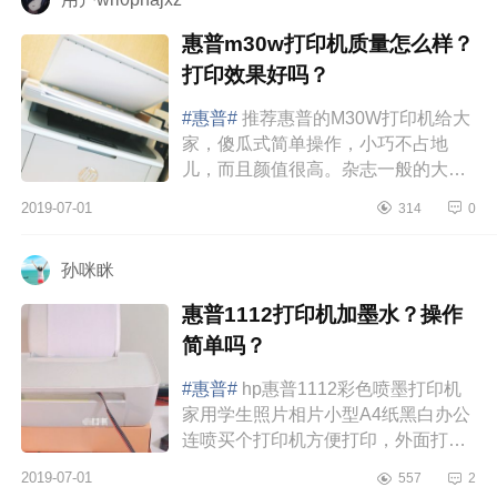
惠普m30w打印机质量怎么样？
打印效果好吗？
#惠普#
推荐惠普的M30W打印机给大
家，傻瓜式简单操作，小巧不占地
儿，而且颜值很高。杂志一般的大
小，纯白的设计，摆家里也很好看。
2019-07-01
314
0
没有乱七八糟的模式功能，连上
WIFI，...
孙咪眯
惠普1112打印机加墨水？操作
简单吗？
#惠普#
hp惠普1112彩色喷墨打印机
家用学生照片相片小型A4纸黑白办公
连喷买个打印机方便打印，外面打印
又贵，还得经常出去，很麻烦，于是
2019-07-01
557
2
三月入手了这台打印机。买之前纠...