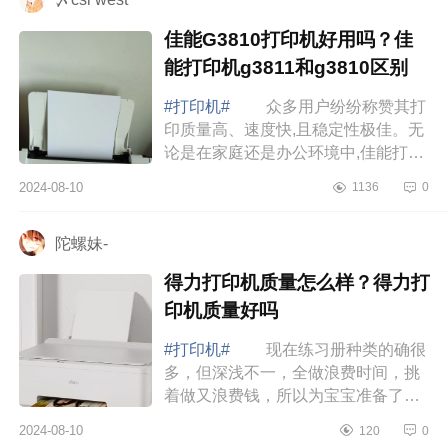
佳能G3810打印机好用吗？佳
能打印机g3811和g3810区别
#打印机#
众多用户纷纷称赞其打
印质量高、速度快,且稳定性极佳。无
论是在家庭还是办公环境中,佳能打印
机都能轻松应对各种打印需求,为用户
2024-08-10
1136
0
带来高效、便捷的打印体验。下面小
编为大...
陀螺妹-
得力打印机质量怎么样？得力打
印机质量好吗
#打印机#
现在练习册种类的确很
多，但深浅不一，全做浪费时间，挑
着做又浪费钱，所以为宝宝准备了得
力打印机。下面小编为大家介绍下得
2024-08-10
120
0
力打印机质量怎么样？得力打印机质