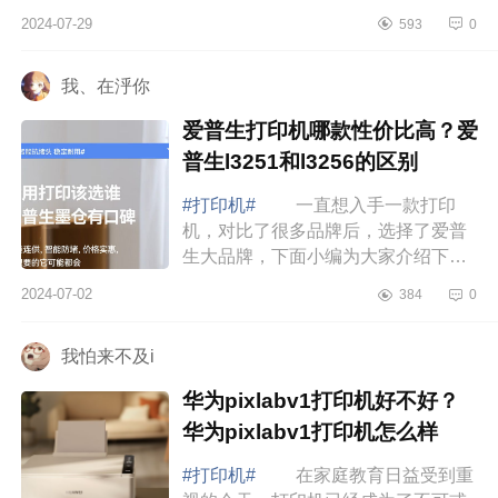
为大家介绍下口袋照片打印机值得买
2024-07-29
593
0
吗？小米口袋打印机可以用普通相纸
吗 口...
我、在泘你
爱普生打印机哪款性价比高？爱
普生l3251和l3256的区别
#打印机#
一直想入手一款打印
机，对比了很多品牌后，选择了爱普
生大品牌，下面小编为大家介绍下爱
普生打印机哪款性价比高？爱普生
2024-07-02
384
0
l3251和l3256的区别 爱普生打印
机哪款性价比...
我怕来不及i
华为pixlabv1打印机好不好？
华为pixlabv1打印机怎么样
#打印机#
在家庭教育日益受到重