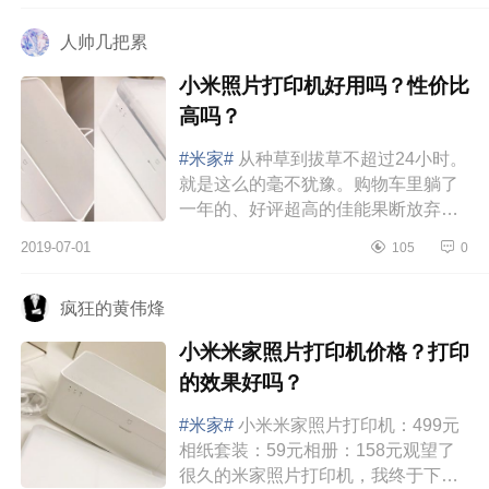
人帅几把累
小米照片打印机好用吗？性价比
高吗？
#米家#
从种草到拔草不超过24小时。
就是这么的毫不犹豫。购物车里躺了
一年的、好评超高的佳能果断放弃
了！米家可以说是极高的性价比了！
2019-07-01
105
0
贫民窟女孩表示无法拒绝！ 【小...
疯狂的黄伟烽
小米米家照片打印机价格？打印
的效果好吗？
#米家#
小米米家照片打印机：499元
相纸套装：59元相册：158元观望了
很久的米家照片打印机，我终于下手