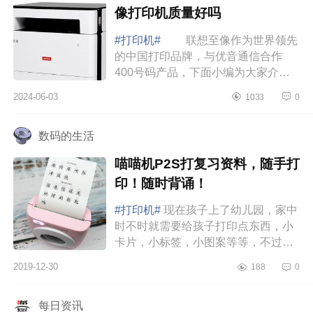
像打印机质量好吗
#打印机#
联想至像作为世界领先
的中国打印品牌，与优音通信合作
400号码产品，下面小编为大家介绍
下联想志像打印机怎么样？联想至像
2024-06-03
1033
0
打印机质量好吗 联想志像打印机
怎么样 联...
数码的生活
喵喵机P2S打复习资料，随手打
印！随时背诵！
#打印机#
现在孩子上了幼儿园，家中
时不时就需要给孩子打印点东西，小
卡片，小标签，小图案等等，不过因
为孩子现在还小，买一个大型打印机
2019-12-30
188
0
暂时还用不上，网上转来转去，寻到
了这款喵...
每日资讯