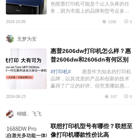
色喷墨打印机可能是个让人头疼的任
务，因为市面上的品牌和型号众多，
让人眼花缭乱，下面小编为大家介绍
2024-10-09
1282
0
下打印机惠普好还是佳能好？佳能
E568和惠普...
无梦为安
惠普2606dw打印机怎么样？惠
普2606dw和2606dn有何区别
#打印机#
惠普作为知名的打印机
品牌，以其优质的产品和创新的技术
赢得了广泛的好评。但究竟哪款惠普
打印机既好用又实惠，下面小编为大
2024-08-23
107
0
家介绍下惠普2606dw打印机怎么样？
惠普2606...
蝴蝶、飞飞
联想打印机型号有哪些？联想至
像打印机哪款性价比高