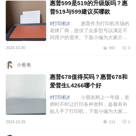
惠普599是519的升级版吗？惠
普519与599建议买哪款
#打印机#
惠普作为打印机市场的
老牌厂商，提供了众多型号以满足不
同用户的需求。下面小编为大家介绍
下惠普599是519的升级版吗？惠普
2024-10-30
992
0
519与599建议买哪款 惠普599是
519的升级版...
小爸爸
惠普678值得买吗？惠普678和
爱普生L4266哪个好
#打印机#
小朋友刚上一年级，老
师时不时让打印各种资料，趁着有补
贴入手了打印机，下面小编为大家介
绍下惠普678值得买吗？惠普678和爱
2024-10-29
233
0
普生L4266哪个好 惠普678值得买
吗 惠...