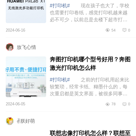
#打印机#
现在孩子也大了，学校
也需要打印卷纸，感觉打印机越来越
必不可少，以前总是去楼下超市打
印，很麻烦不说打印的还不清晰，宝
2024-06-16
54
0
宝有时候写着都费劲。下面小编为大
家介绍下华...
放飞心情
奔图打印机哪个型号好用？奔图
激光打印机怎么样
#打印机#
之前的打印机用起来比
较繁琐，经常卡纸、糊墨什么的，每
次重启都是英文界面，被很多同事吐
槽过一点都不方便，本采购狗表示压
2024-06-05
78
0
力山大，还好现在遇到了奔图打印
机。下面小...
✌朕好萌
联想志像打印机怎么样？联想至