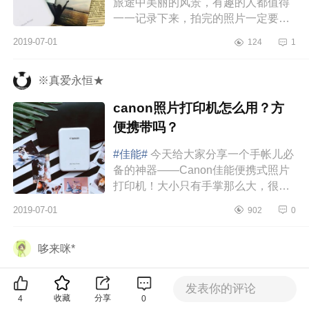
旅途中美丽的风景，有趣的人都值得
一一记录下来，拍完的照片一定要快
快打印出来，因为——趁热嘛！今天
2019-07-01
124
1
给大家疯狂安利我爱到心坎里的...
※真爱永恒★
canon照片打印机怎么用？方
便携带吗？
#佳能#
今天给大家分享一个手帐儿必
备的神器——Canon佳能便携式照片
打印机！大小只有手掌那么大，很方
便携带！最近我超爱它，这款是蓝牙
2019-07-01
902
0
直连的无墨打印机，手机上下个官...
哆来咪*
佳能cp1300和小米打印机哪个
发表你的评论
好？谁能介绍一下？
收藏
分享
4
0