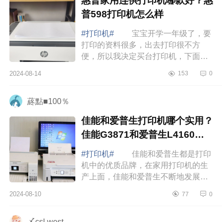
惠普家用连供打印机哪款好？惠
普598打印机怎么样
#打印机#
宝宝开学一年级了，要
打印的资料很多，出去打印很不方
便，所以我决定买台打印机，下面小
编为大家介绍下惠普家用连供打印机
2024-08-14
153
0
哪款好？惠普598打印机怎么样
惠普家用连供...
蔠點■100％
佳能和爱普生打印机哪个实用？
佳能G3871和爱普生L4160哪
个好
#打印机#
佳能和爱普生都是打印
机中的优质品牌，在家用打印机的生
产上面，佳能和爱普生不断地发展，
推出一系列的产品。下面小编为大家
2024-08-10
77
0
介绍下佳能和爱普生打印机哪个实
用？佳能G3...
〆csl west