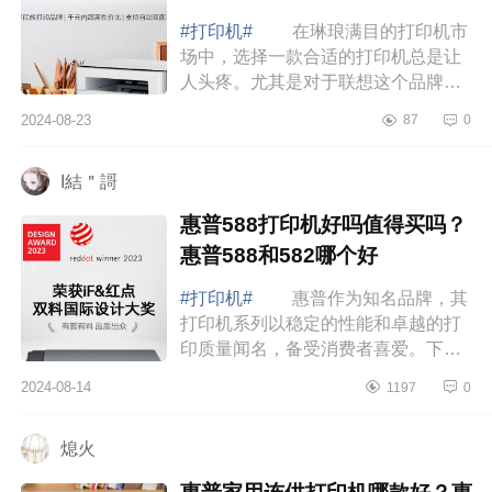
#打印机#
在琳琅满目的打印机市
场中，选择一款合适的打印机总是让
人头疼。尤其是对于联想这个品牌，
打印机型号众多，功能各异，下面小
2024-08-23
87
0
编为大家介绍下联想打印机型号有哪
些？联想...
I結＂謌
惠普588打印机好吗值得买吗？
惠普588和582哪个好
#打印机#
惠普作为知名品牌，其
打印机系列以稳定的性能和卓越的打
印质量闻名，备受消费者喜爱。下面
小编为大家介绍下惠普588打印机好
2024-08-14
1197
0
吗值得买吗？惠普588和582哪个
好 惠普588...
熄火