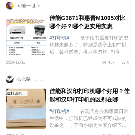
々唯一世々
佳能G3871和惠普M1005对比
哪个好？哪个更实用实惠
#打印机#
孩子读书需要打印的资
料越来越多了，特别是孩子上初中以
后，各种试卷、考点等资料...打印需
求量越来越大，网上打印需要等，外
2024-12-31
457
0
面打印价格又贵，综合对比还是入手
一台比较...
么么哒、、、
佳能和汉印打印机哪个好用？佳
能和汉印打印机的区别在哪
#打印机#
在现代办公和家庭日常
生活中，打印机已经成为不可或缺的
设备之一，下面小编为大家介绍下佳
能和汉印打印机哪个好用？佳能和汉