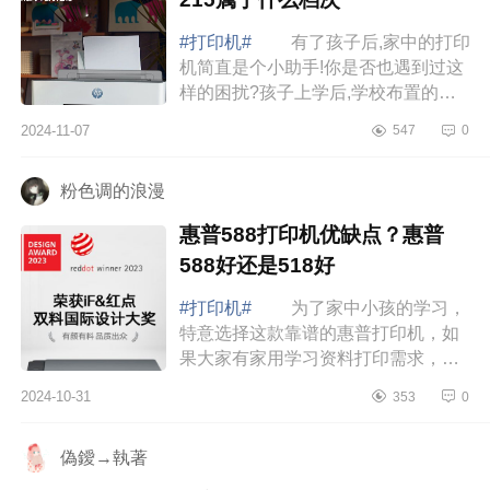
#打印机#
有了孩子后,家中的打印
机简直是个小助手!你是否也遇到过这
样的困扰?孩子上学后,学校布置的作
业、家长群里的资料,还有我们自己给
2024-11-07
547
0
孩子辅导用的资料,都离不开打印机，
下面...
粉色调的浪漫
惠普588打印机优缺点？惠普
588好还是518好
#打印机#
为了家中小孩的学习，
特意选择这款靠谱的惠普打印机，如
果大家有家用学习资料打印需求，首
选惠普。下面小编为大家介绍下惠普
2024-10-31
353
0
588打印机优缺点？惠普588好还是
518好 惠...
偽鑀→執著