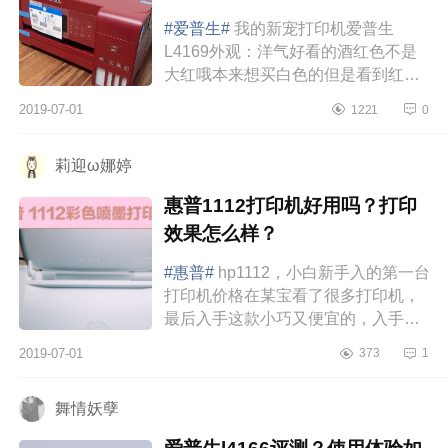
#爱普生#
我的新宠打印机爱普生
L4169外观：洋气好看的酒红色不是
大红哦本来想买白色的但是看到红色
之后就觉得这个最好看啦！有点复古
2019-07-01
1221
0
也很容易搭家具操作：本来还和买家
要安...
莉迎ω娜婷
惠普1112打印机好用吗？打印
效果怎么样？
#惠普#
hp1112，小白新手入的第一台
打印机价格在某宝看了很多打印机，
最后入手这款小巧又便宜的，入手价
278，真的可以说在打印机里很平价
2019-07-01
373
1
很平价的了，买了一个套餐：送1...
舞情妖孽