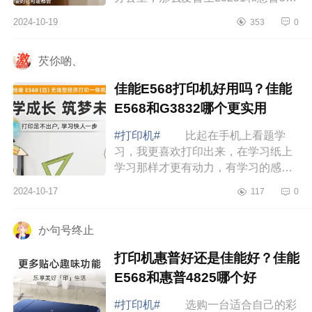
都是非常不错的选择。下面小编为大
2024-10-19
353
0
家介绍下打印机爱普生和惠普哪个
好？爱普生...
芡伱啲、
佳能E568打印机好用吗？佳能
E568和G3832哪个更实用
#打印机#
比起在手机上看题学
习，我更喜欢打印出来，在学习纸上
学习那样才更有动力，有学习的感
觉，下面小编为大家介绍下佳能E568
2024-10-17
117
0
打印机好用吗？佳能E568和G3832哪
个更实用 佳...
か句号终止
打印机惠普好还是佳能好？佳能
E568和惠普4825哪个好
#打印机#
选购一台适合自己的彩