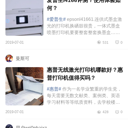
爱普生l4166评测？使用体验如
何？
#爱普生#
epsonl41661.连供式墨盒激
光的打印机换硒鼓很贵，一体式墨盒
喷墨打印机要要整套整套换墨盒…连
供式墨盒，只要补充墨水即可。一套
2019-07-01
531
0
补充墨水230元左右，墨水瓶口每色...
曼斯可
惠普无线激光打印机哪款好？惠
普打印机值得买吗？
#惠普#
作为一名学业繁重的学生党，
每天需要无数文献类、案例类、英语
学习材料等等纸质资料，去学校楼下
的打印店打印耗时费力，长期来看也
2019-07-01
428
0
不是最优选，所以经过慎重考虑...
用户wri0phajxz