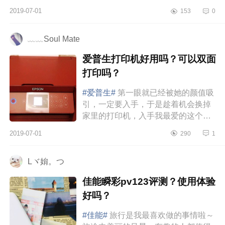
了。在众筹的时候就有关注这个照片
2019-07-01
153
0
打印机，那时候买还送一盒相纸呢...
﹏﹏Soul Mate
爱普生打印机好用吗？可以双面
打印吗？
#爱普生#
第一眼就已经被她的颜值吸
引，一定要入手，于是趁着机会换掉
家里的打印机，入手我最爱的这个爱
普生L4167打印机。看了一下功能，
2019-07-01
290
1
简直太适合我了，家里有个上小学
的...
Lヾ姢。つ
佳能瞬彩pv123评测？使用体验
好吗？
#佳能#
旅行是我最喜欢做的事情啦～