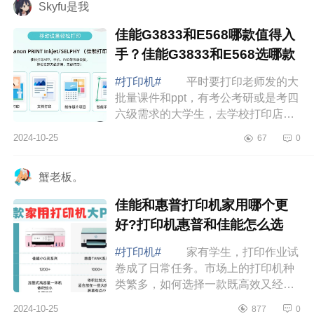
Skyfu是我
佳能G3833和E568哪款值得入
手？佳能G3833和E568选哪款
#打印机#
平时要打印老师发的大
批量课件和ppt，有考公考研或是考四
六级需求的大学生，去学校打印店印
资料一页就要一块钱，想复印一份纸
2024-10-25
67
0
质教材更是天价。现在在宿舍打印1块
钱就能...
蟹老板。
佳能和惠普打印机家用哪个更
好?打印机惠普和佳能怎么选
#打印机#
家有学生，打印作业试
卷成了日常任务。市场上的打印机种
类繁多，如何选择一款既高效又经济
的打印机呢，下面小编为大家介绍下
2024-10-25
877
0