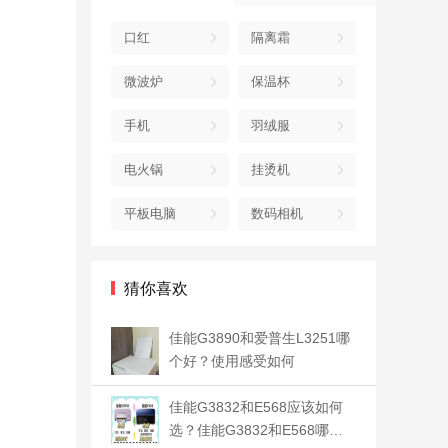
口红
隔离霜
微波炉
保温杯
手机
羽绒服
电火锅
挂烫机
平板电脑
数码相机
猜你喜欢
佳能G3890和爱普生L3251哪
个好？使用感受如何
佳能G3832和E568应该如何
选？佳能G3832和E568哪个