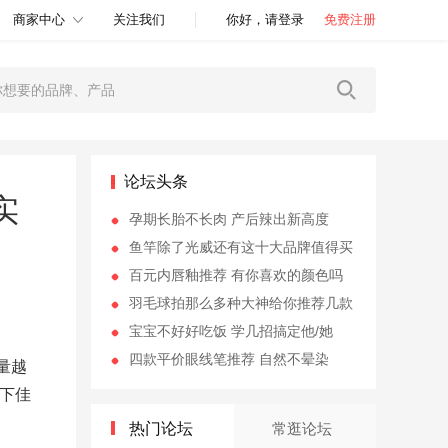
商家中心
关注我们
你好，请登录
免费注册
论坛头条
实
孕期长胎不长肉 产后辣出新高度
鱼竿除了光威还有这十大品牌值得买
百元内唇釉推荐 有你喜欢的颜色吗
羽毛球拍那么多种大神给你推荐几款
宝宝不好好吃饭 学几招搞定他/她
四款平价眼线笔推荐 自然不晕染
量越
下佳
热门论坛
常逛论坛