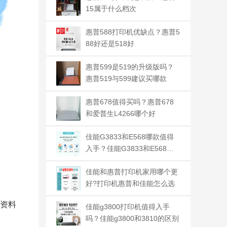
15属于什么档次
惠普588打印机优缺点？惠普5
88好还是518好
惠普599是519的升级版吗？
惠普519与599建议买哪款
惠普678值得买吗？惠普678
和爱普生L4266哪个好
佳能G3833和E568哪款值得
入手？佳能G3833和E568选
哪款
佳能和惠普打印机家用哪个更
好?打印机惠普和佳能怎么选
色资料
佳能g3800打印机值得入手
吗？佳能g3800和3810的区别