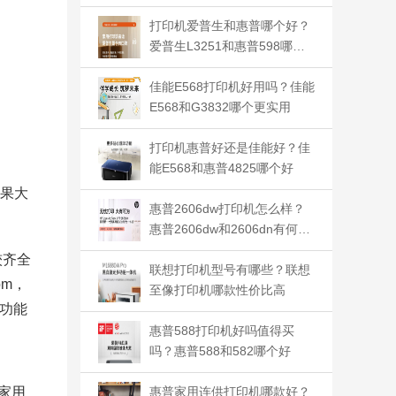
打印机爱普生和惠普哪个好？
爱普生L3251和惠普598哪个
好
佳能E568打印机好用吗？佳能
E568和G3832哪个更实用
打印机惠普好还是佳能好？佳
能E568和惠普4825哪个好
果大
惠普2606dw打印机怎么样？
惠普2606dw和2606dn有何区
别
较齐全
联想打印机型号有哪些？联想
pm，
至像打印机哪款性价比高
功能
惠普588打印机好吗值得买
吗？惠普588和582哪个好
家用
惠普家用连供打印机哪款好？