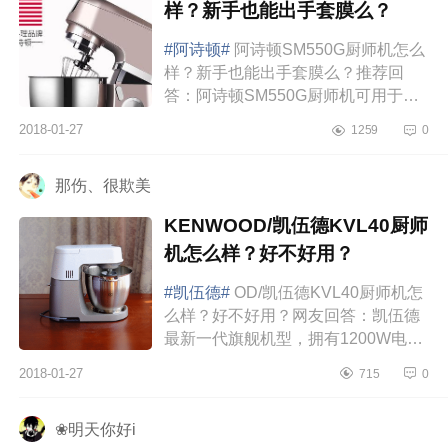
样？新手也能出手套膜么？
#阿诗顿#
阿诗顿SM550G厨师机怎么
样？新手也能出手套膜么？推荐回
答：阿诗顿SM550G厨师机可用于和
面、打蛋、搅拌等各种厨房场景，彻
2018-01-27
1259
0
底解放双手。材质上选用食品级304
不锈钢，健康有保...
那伤、很欺美
KENWOOD/凯伍德KVL40厨师
机怎么样？好不好用？
#凯伍德#
OD/凯伍德KVL40厨师机怎
么样？好不好用？网友回答：凯伍德
最新一代旗舰机型，拥有1200W电
机，更大的功率却变得更小的声音，
2018-01-27
715
0
虽然做不到完全静音，但在可接受的
范围内。...
❀明天你好i