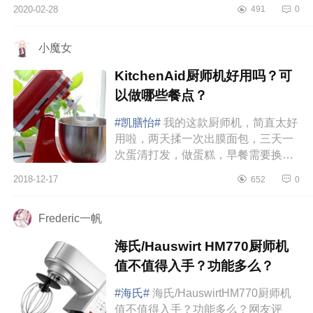
2020-02-28
491
0
小魔女
KitchenAid厨师机好用吗？可
以做哪些餐点？
#凯膳怡#
我的这款厨师机，简直太好
用啦，两天揉一次出膜面包，三天一
次蛋清打发，做蛋糕，早餐需要换花
样吃哈，不定时做包子，馒头，揉面
2018-12-17
652
0
的活都是厨师机搞定，我用的得心...
Frederic一帆
海氏/Hauswirt HM770厨师机
值不值得入手？功能多么？
#海氏#
海氏/HauswirtHM770厨师机
值不值得入手？功能多么？网友评