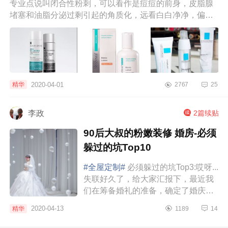
专业点说叫闭合性粉刺，可以看作是痘痘的前身，皮脂腺
堵塞和油脂分泌过剩引起的角质化，远看白白净净，偏光
一照白色突起，挤...
2020-04-01
精华
2767
25
李政
2篇续贴
90后大叔的粉嫩装修 婚房-必须
躲过的坑Top10
#全屋定制#
必须躲过的坑Top3:哎呀...
失联好久了，给大家汇报下，最近我
们在筹备婚礼的准备，确定了婚庆公
司、四大金刚、婚纱和婚纱照，价格
2020-04-13
精华
1189
14
都不是最贵的，但都是比较心仪的；
婚庆公司...