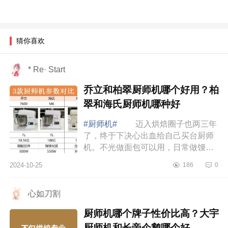
猜你喜欢
* Re· Start
乔立和柏翠厨师机哪个好用？柏
翠和海氏厨师机哪种好
#厨师机#
迈入烘焙圈子也两三年
了，终于下决心出血给自己买台厨师
机。不光做面包可以用，日常做馒头
包子面条也都不在话下。下面小编为
2024-10-25
186
0
大家介绍下乔立和柏翠厨师机哪个好
用？柏翠...
心如刀割
厨师机哪个牌子性价比高？大宇
厨师机和长帝企鹅哪个好