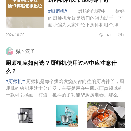
#厨师机#
烘焙的过程中，一款好
的厨师机无疑是我们的得力助手，下
面小编为大家介绍下厨师机哪个牌子
性价比高？大宇厨师机和长帝企鹅哪
2024-10-25
161
0
个好 厨师机哪个牌子性价比
高 大宇厨...
贼丶汉子
厨师机应如何选？厨师机使用过程中应注意什
么？
#厨师机#
厨师机是每个烘焙发烧友都向往的厨房神器，厨
师机的功能用途十分广泛，主要是用在中西式面点领域的
一款可以揉面，打蛋，搅拌的多功能型厨房电器。那么我
们在购买厨师机的时...