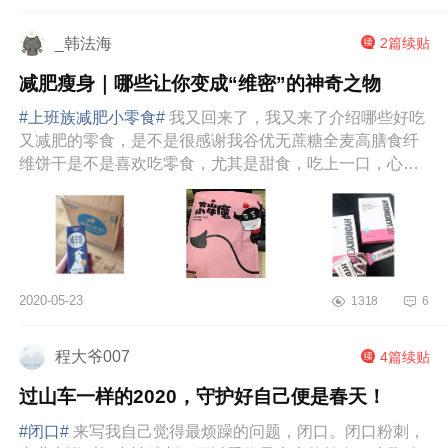
体，缓解了...
_韩法海
2篇续贴
减肥瘦身｜哪些让你变成“维密”的神奇之物
#上班族减肥小零食#
我又回来了，我又来了介绍哪些好吃
又减肥的零食，是不是很感谢我谷优无蔗糖全麦高膳食纤
维饼干是不是喜欢吃零食，尤其是甜食，吃上一口，心里
感觉无比满足，但是吃太多的甜...
2020-05-23
1318
6
程大爷007
4篇续贴
过山车一样的2020，守护好自己便是春天！
#闭口#
来写我自己觉得最烦躁的问题，闭口。闭口粉刺，