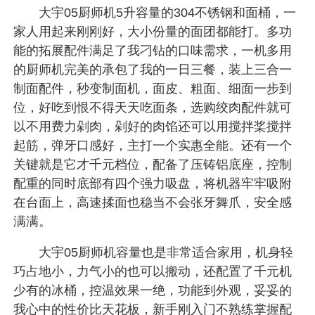
大宇05厨师机5升容量的304不锈钢和面桶，一
家人用起来刚刚好，大小份量的面团都能打。多功
能的拓展配件满足了我刁钻的口味需求，一机多用
的厨师机完美的承包了我的一日三餐，装上三合一
制面配件，秒变制面机，面皮、粗面、细面一步到
位，好吃到恨不得天天吃面条，选购绞肉配件就可
以不用费力剁肉，剁好的肉馅还可以用搅拌桨搅拌
起筋，弹牙口感好，主打一个实惠全能。还有一个
关键就是它才千元档位，配备了压铸铝底座，控制
配重的同时底部有四个强力吸盘，将机器牢牢吸附
在台面上，高速揉面也稳当不会张牙舞爪，安全感
满满。
大宇05厨师机容量也是非常适合家用，机身轻
巧占地小，力气小的也可以搬动，还配置了千元机
少有的冰桶，控温效果一绝，功能到外观，妥妥的
我心中的性价比天花板，新手刚入门不熟练掌握配