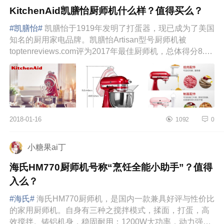
KitchenAid凯膳怡厨师机什么样？值得买么？
#凯膳怡#
凯膳怡于1919年发明了打蛋器，现已成为了美国
知名的厨用家电品牌。凯膳怡Artisan型号厨师机被
toptenreviews.com评为2017年最佳厨师机，总体得分8.55
分。根据美国婚礼杂志Th...
2018-01-16
1092
0
小糖果ai丁
海氏HM770厨师机号称“烹饪全能小助手”？值得
入么？
#海氏#
海氏HM770厨师机，是国内一款兼具好评与性价比
的家用厨师机。自身有三种之搅拌模式，揉面，打蛋，高
效搅拌。铸铝机身，稳固耐用；1200W大功率，动力强