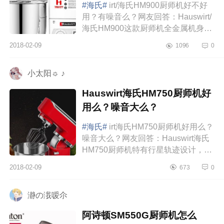
#海氏#
irt/海氏HM900厨师机好不好
用？有噪音么？网友回答：Hauswirt/
海氏HM900这款厨师机全金属机身，
550瓦大功率，7L大容量食品级加厚
2018-02-09
1096
0
揉面盆，11个档位，精细无极调速，
直流...
小太阳☼ ♪
Hauswirt海氏HM750厨师机好
用么？噪音大么？
#海氏#
irt海氏HM750厨师机好用么？
噪音大么？网友回答：Hauswirt海氏
HM750厨师机特有行星轨迹设计，全
方位完美搅拌无死角搅拌均匀，让面
2018-02-09
673
0
团筋道有力。采用了1000W的大功
率，强...
瀞の涐嗳尒
阿诗顿SM550G厨师机怎么