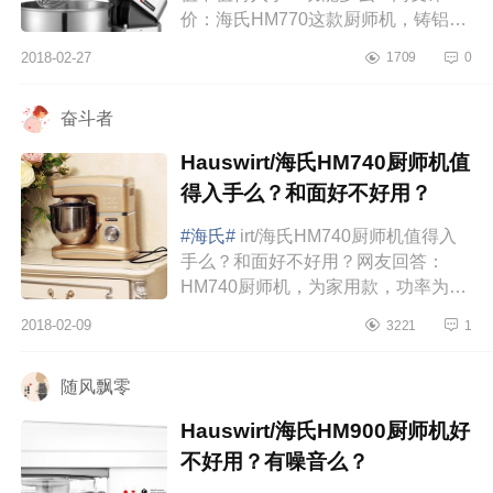
价：海氏HM770这款厨师机，铸铝机
身稳固耐用；1200W大功率，动力强
2018-02-27
1709
0
劲；优质金属齿轮，电机寿命长且能
降低噪音。能...
奋斗者
Hauswirt/海氏HM740厨师机值
得入手么？和面好不好用？
#海氏#
irt/海氏HM740厨师机值得入
手么？和面好不好用？网友回答：
HM740厨师机，为家用款，功率为
1000W。建议妈妈们和面使用1档和2
2018-02-09
3221
1
档，最长连续工作时间不能超过10分
钟，需要...
随风飘零
Hauswirt/海氏HM900厨师机好
不好用？有噪音么？