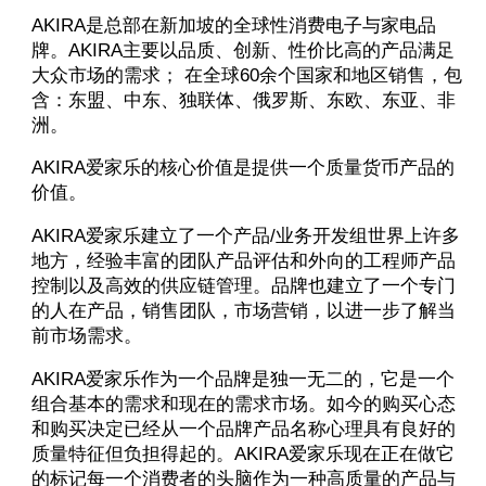
AKIRA是总部在新加坡的全球性消费电子与家电品
牌。AKIRA主要以品质、创新、性价比高的产品满足
大众市场的需求； 在全球60余个国家和地区销售，包
含：东盟、中东、独联体、俄罗斯、东欧、东亚、非
洲。
AKIRA爱家乐的核心价值是提供一个质量货币产品的
价值。
AKIRA爱家乐建立了一个产品/业务开发组世界上许多
地方，经验丰富的团队产品评估和外向的工程师产品
控制以及高效的供应链管理。品牌也建立了一个专门
的人在产品，销售团队，市场营销，以进一步了解当
前市场需求。
AKIRA爱家乐作为一个品牌是独一无二的，它是一个
组合基本的需求和现在的需求市场。如今的购买心态
和购买决定已经从一个品牌产品名称心理具有良好的
质量特征但负担得起的。AKIRA爱家乐现在正在做它
的标记每一个消费者的头脑作为一种高质量的产品与