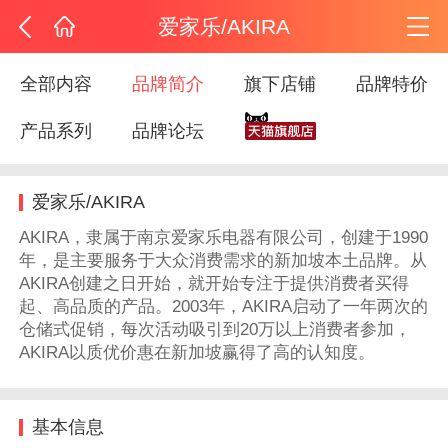
爱家乐/AKIRA
全部内容
品牌简介
旗下店铺
品牌特价
产品系列
品牌论坛
爱家乐/AKIRA
AKIRA，隶属于南京爱家乐电器有限公司，创建于1990
年，是主要服务于大众消费需求的新加坡本土品牌。从
AKIRA创建之日开始，就开始专注于提供消费者买得
起、高品质的产品。2003年，AKIRA启动了一年两次的
仓储式促销，每次活动吸引到20万以上消费者参加，
AKIRA以质优价惠在新加坡赢得了高的认知度。
基本信息