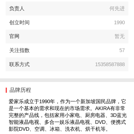
负责人
何先进
创立时间
1990
官网
暂无
关注指数
57
联系方式
15358587888
品牌历程
爱家乐成立于1990年，作为一个新加坡国民品牌，它
是一个基本的需求和现在的市场需求。AKIRA有非常
完整的产品线，包括家用小家电、厨房电器、3D蓝光
智能液晶电视、多合一娱乐液晶电视、DVD、便携式
影院DVD、空调、冰箱、洗衣机、烘干机等。