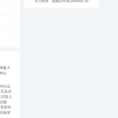
百万粉丝，视频合作加Q444858730
洲最大
种认
001运
工艺及后
正式投入
试验
和零部件
实验室