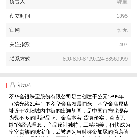
负责人
郭董
创立时间
1895
官网
暂无
关注指数
407
联系方式
800-890-8799,024-88569999
品牌历程
萃华金银珠宝股份有限公司是由创建于公元1895年
（清光绪21年）的萃华金店发展而来。萃华金店原店
址设于沈阳城内中街的出颖胡同，是中国首饰业现存
为数不多的世纪品牌。金店本着“货真价实，童叟无
欺”的经营理念，产品设计独特，工精物美，很快成为
皇室贵族的珠宝商，后被迫为当时称帝加冕的伪康德