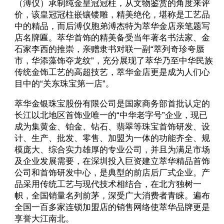
（溥仪）承制纯金皇冠冠柱，从文物鉴赏的角度来评
价，该皇冠冠柱嵌镶镂雕，精美绝伦，堪称是工艺品
中的精品，而后溥仪胞弟溥杰特为萃华金店亲笔题写
店名牌匾。萃华首饰的精美备受当年著名书法家、金
石家李西的推崇，亲赠隶书对联一副“萃列奇珍夸蜃
市，华添藻饰夺龙纹”，充分展现了萃华乃至中华民族
传统金饰工艺的高超技艺，萃华金店更是成为人们心
目中的“关东珠宝第一店”。
萃华金银珠宝股份有限公司是国家商务部首批认定的
长江以北地区首饰业唯一的“中华老字号”企业，现已
成为集黄金、铂金、钻石、翡翠等珠宝首饰研发、设
计、生产、批发、零售、加盟为一体的功能齐全、规
模庞大、综合实力雄厚的专业公司，并且为满足市场
及企业发展需要，在深圳投入巨资建立萃华精品首饰
公司和首饰研发中心，是典型的前店后厂式企业。产
品采用传统工艺与现代技术相结合，在北方独树一
帜，全国销量名列前茅，深受广大消费者青睐。遍布
全国一百多家连锁加盟店的销售网络使萃华品牌更是
享誉大江南北。