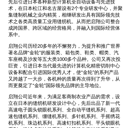
先后引进日本各种新型计算机全自动设备与先进技
术，在日本松江和名古屋设有2个专业研发中心，并聚
集缝制机械之业内精英，相继研发出具有国际领先技
术之各类高质量工业用缝纫机。从而把启翔公司整合
成跨国界、跨区域的经营格局，并融入到国际经营体
系中。
启翔公司历经20多年的不懈努力，为提升和推广世界
著名品牌“金轮”的服装类、箱包类、鞋类、帽类、汽
车座椅及沙发等五大类1000多个品种。公司又再次投
巨资，引进日本当代最先进的计算机化精密切削中心
设备和配合引进国际优秀人才，使“金轮”的系列产品
又跨越了一大步，各机种的质量再次得到了升华，从
而更奠定了“金轮”国际领先品牌的主导地位。
启翔公司近年来，为满足客商制衣业产品的需求，设
立在日本的缝纫机研发设计中心，先后出品了新一代
高速电子圆头锁眼机系列、全自动平缝机系列、超高
速包缝机系列、绷缝机系列、多针机系列、手摇绣花
机系列、珠边机系列、高速钉扣机系列、平头锁眼机