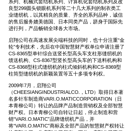
系列、机械式套结机系列、计算机化套结机系列及改
良型299圆头锁眼机系列等二十几大系列的制衣类工
业缝纫机，以其精良的质量、齐全的系列品种，诚信
的售后服务媲美德国、日本同类产品，跻身于国际先
进行列，产品畅销全球各大市场。
启翔公司在高速发展尖端科技的同时，也十分注重“金
轮”专利技术，先后在中国智慧财产权单位申请注册了
CS-8365型单针综合送竖长型高头车支柱形缝纫机的
馈送机构、CS-8367型竖长型高头车的下送料机构和
CS-8368型柱式缝纫机的柱式倾斜机构和CS-8369型
柱筒型缝纫机的新颖装置等五十多项专利权。
2009年7月，启翔公司
（CHEESIANGINDUSTRIALCO.，LTD）取得日本著
名多针车制造商VARI.O.MATICCORPORATION（日
本青柳公司）转让的品牌产品制造营销权及全部智慧
财产权。日本青柳公司自转让日起，停止制造和营
销“VARI.O.MATIC”品牌缝纫机产品，并
将“VARI.O.MATIC”商标及全部产品的智慧财产权转让