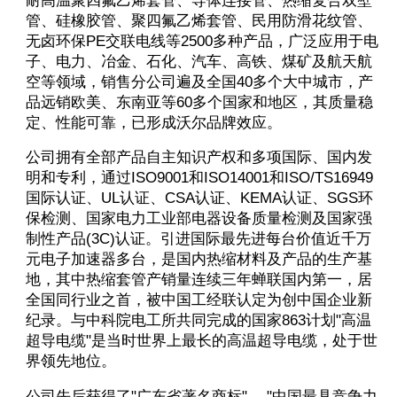
耐高温聚四氟乙烯套管、导体连接管、热缩复合双壁
管、硅橡胶管、聚四氟乙烯套管、民用防滑花纹管、
无卤环保PE交联电线等2500多种产品，广泛应用于电
子、电力、冶金、石化、汽车、高铁、煤矿及航天航
空等领域，销售分公司遍及全国40多个大中城市，产
品远销欧美、东南亚等60多个国家和地区，其质量稳
定、性能可靠，已形成沃尔品牌效应。
公司拥有全部产品自主知识产权和多项国际、国内发
明和专利，通过ISO9001和ISO14001和ISO/TS16949
国际认证、UL认证、CSA认证、KEMA认证、SGS环
保检测、国家电力工业部电器设备质量检测及国家强
制性产品(3C)认证。引进国际最先进每台价值近千万
元电子加速器多台，是国内热缩材料及产品的生产基
地，其中热缩套管产销量连续三年蝉联国内第一，居
全国同行业之首，被中国工经联认定为创中国企业新
纪录。与中科院电工所共同完成的国家863计划"高温
超导电缆"是当时世界上最长的高温超导电缆，处于世
界领先地位。
公司先后获得了"广东省著名商标"、 "中国最具竞争力