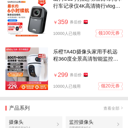
行车记录仪4K高清骑行vlog非
360全景
359
券后价
￥
领100元券
10000人已领用
乐橙TA4D摄像头家用手机远
程360度全景高清智能监控器
室内摄影头
299
券后价
￥
领20元券
10000人已领用
产品系列
查看全部
摄像头
监控摄像头
品牌榜排名NO.4
品牌榜排名NO.4