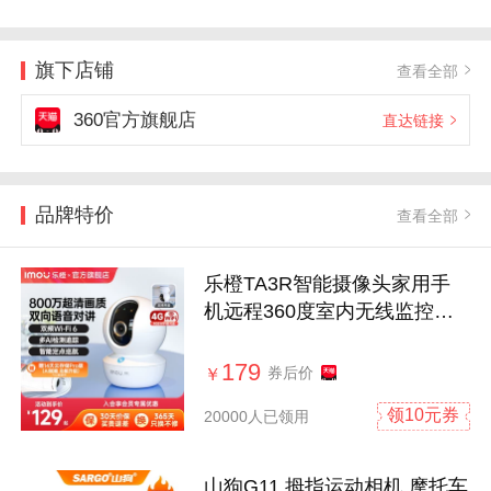
旗下店铺
查看全部
360官方旗舰店
直达链接
品牌特价
查看全部
乐橙TA3R智能摄像头家用手
机远程360度室内无线监控器
高清摄影头
179
券后价
￥
领10元券
20000人已领用
山狗G11 拇指运动相机 摩托车