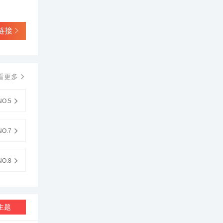
链接
看更多
O.5
O.7
O.8
主题