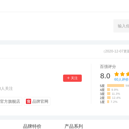
（2020-12-07
百强评分
8.0
60
人评价
5星
5
8
人关注
4星
9.9%
3星
11.3%
2星
12.4%
官方旗舰店
品牌官网
1星
7.2%
品牌特价
产品系列