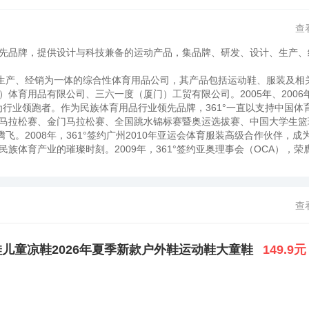
查
先品牌，提供设计与科技兼备的运动产品，集品牌、研发、设计、生产、
产、经销为一体的综合性体育用品公司，其产品包括运动鞋、服装及相
育用品有限公司、三六一度（厦门）工贸有限公司。2005年、2006年，
长为行业领跑者。作为民族体育用品行业领先品牌，361°一直以支持中国体
马拉松赛、金门马拉松赛、全国跳水锦标赛暨奥运选拔赛、中国大学生篮
飞。2008年，361°签约广州2010年亚运会体育服装高级合作伙伴，成
族体育产业的璀璨时刻。2009年，361°签约亚奥理事会（OCA），荣
业。多年来，凭借全球性视野与前瞻性思维，361°人不断驱动企业跳跃
体育赛事直播合作伙伴”招标中斥巨资击败国际品牌，在奥运前的敏感期打破国际
意义的巨大突破；2008年，361°签约成为CCTV5主持人及出镜记者
°借助CCTV5这个对外交流的重要窗口，全面展示品牌国际化及产品专业
查
1°一直秉承“忠诚、务实、协作、高效”的核心价值观和“执行力即行动力
司致力于企业管理的全面升级，在北京和广州等国际都市都设有研发中心、
研发、物流和信息一体化的企业管理体系。对外361°在飞速发展的同时
鞋儿童凉鞋2026年夏季新款户外鞋运动鞋大童鞋
149.9元
系列的社会公益活动，在2008年“5.12汶川地震”发生的第二天，36
社会。一直以来，361°人怀揣着对运动、对企业、对社会“多一度热爱”
事业发展而不懈努力，并致力于成为全球令人尊敬的体育用品品牌。