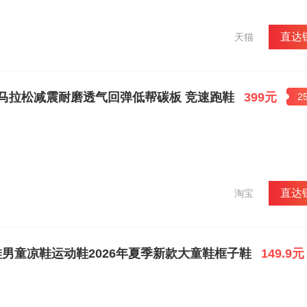
直达
天猫
体测马拉松减震耐磨透气回弹低帮碳板 竞速跑鞋
399元
2
直达
淘宝
鞋男童凉鞋运动鞋2026年夏季新款大童鞋框子鞋
149.9元