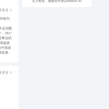
百万粉丝，视频合作加Q444858730
看更多
经销为
关运动配
361°
育事业的
球超级
为中国首
膺亚奥理
式突破性
巨头垄断
服装指定
化的形
看更多
、学习力
物流中心
一直都不
1°迅速
的品牌信