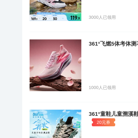
3000人已领用
361°飞燃5体考
1000人已领用
361°童鞋儿童溯溪
20元券