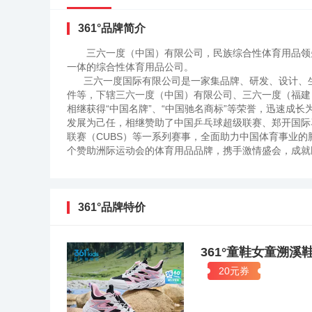
361°品牌简介
三六一度（中国）有限公司，民族综合性体育用品领
一体的综合性体育用品公司。
三六一度国际有限公司是一家集品牌、研发、设计、生
件等，下辖三六一度（中国）有限公司、三六一度（福建）体
相继获得“中国名牌”、“中国驰名商标”等荣誉，迅速成
发展为己任，相继赞助了中国乒乓球超级联赛、郑开国际
联赛（CUBS）等一系列赛事，全面助力中国体育事业的腾
个赞助洲际运动会的体育用品品牌，携手激情盛会，成就民
事会全球官方赞助商，是体育用品领域唯一获此殊荣的企
发展，2006年11月，在“中央电视台2007-2008
顶级资源局面，实现了民族品牌对抗国际品牌一次具有里程碑
供应商，标志着一种高度整合的体育营销模式开始，361
361°品牌特价
象。独有的企业文化，是企业得以飞速发展的源动力，36
即竞争力”的意识，不断写就361°的传奇故事。对内公
以及北京公关公司、广州亚运项目执行中心，建立畅通的
361°童鞋女童溯溪
遗余力的履行企业的社会责任，积极参加助学、扶贫、救灾等一
20元券
做出反应，先后向灾区送出款物超千万元，用实际行动回馈
念，在“共享共赢”的核心理念指引下，为推动中国体育