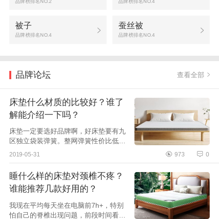
品牌榜排名NO.2
品牌榜排名NO.4
被子
蚕丝被
品牌榜排名NO.4
品牌榜排名NO.4
品牌论坛
查看全部
床垫什么材质的比较好？谁了
解能介绍一下吗？
床垫一定要选好品牌啊，好床垫要有九
区独立袋装弹簧。整网弹簧性价比低质
量较差，便宜，但不建议大家购买。独
2019-05-31
973
0
立袋装弹簧：透气静音，使用寿命较
长，轻微蹦跳不会...
睡什么样的床垫对颈椎不疼？
谁能推荐几款好用的？
我现在平均每天坐在电脑前7h+，特别
怕自己的脊椎出现问题，前段时间看到