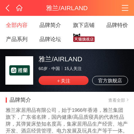
雅兰/AIRLAND
全部内容
品牌简介
旗下店铺
品牌特价
产品系列
品牌论坛
雅兰/AIRLAND
60岁
·
中国
15
人关注
官方旗舰店
品牌简介
查看全部
雅兰家居用品有限公司，始于1966年香港，雅兰集团
旗下，广东省名牌，国内健康/高品质寝具的代表性品
牌，其弹簧床垫知名度高，集家居用品生产经营、地产
开发、酒店经营管理、电力发展及玩具生产等于一体。