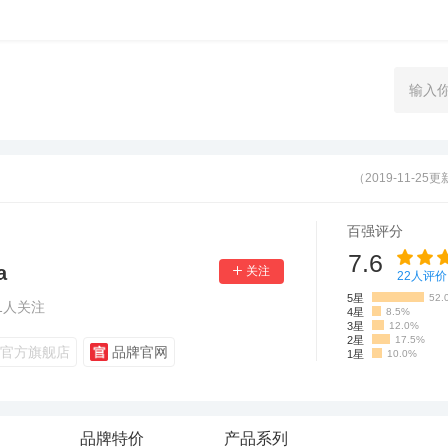
（2019-11-25
百强评分
7.6
a
22
人评价
5星
52.
1
人关注
4星
8.5%
3星
12.0%
2星
17.5%
官方旗舰店
品牌官网
1星
10.0%
品牌特价
产品系列