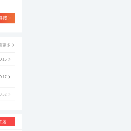
链接
看更多
.15
.17
.52
主题