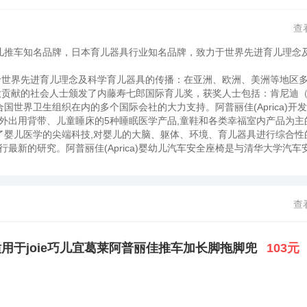
查
a，婴儿推车知名品牌，日本育儿器具行业知名品牌，致力于世界先进育儿理念
力于世界先进育儿理念及科学育儿器具的传播：在亚洲、欧洲、美洲等地区
大贡献的社会人士颁发了内藤寿七郎国际育儿奖，获奖人士包括：肯尼迪
世界卫生组织在内的多个国际会社的大力支持。阿普丽佳(Aprica)开
外出用背带、儿童睡床的5种睡眠医学产品,童鞋和各类幸福室内产品为主
涵了婴儿医学的尖端科技,对婴儿的大脑、躯体、环境、育儿器具进行综合性
最新的研究。阿普丽佳(Aprica)婴幼儿汽车安全座椅是与清华大学汽车
汽车用儿童约束系统》标准的唯一产品。阿普丽佳(上海)贸易有限公司成立于2
负责中国国内的营业事务,在上海、北京、 广州、杭州、无锡、昆明、天津、
山阿普丽佳有限公司一起以“为中国儿童创造幸福”为目标，将世界先进的
查
用于joie巧儿宜葛莱阿普丽佳推车加长脚拖脚兜
103元