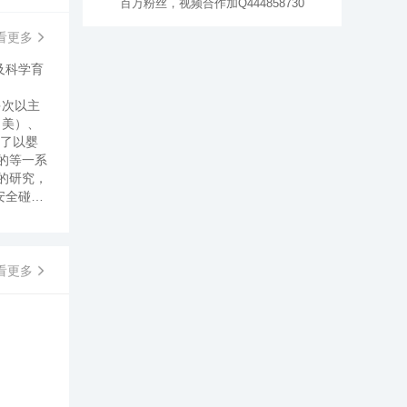
百万粉丝，视频合作加Q444858730
看更多
及科学育
多次以主
（美）、
发了以婴
的等一系
的研究，
安全碰撞
005年
青岛等地
育儿理念
看更多