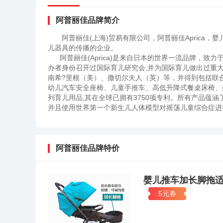
阿普丽佳品牌简介
阿普丽佳(上海)贸易有限公司，阿普丽佳Apric
儿器具的传播的企业。
阿普丽佳(Aprica)是来自日本的世界一流品牌，致
办者身份召开过国际育儿研究会,并为国际育儿做出过重
南希?里根（美）、撒切尔夫人（英）等，并得到包括联合国
幼儿汽车安全座椅、儿童手推车、高低升降式餐桌床椅、
列育儿用品,其在全球已拥有3750项专利。所有产品蕴
并且使用世界第一个新生儿人体模型对摇荡儿童综合症进行
实验室合作，并通过中国标准化协会CAS102-2004《
3月14日，作为Aprica株式会社的海外事业部，主要
商场都设有专柜。本公司将与北京阿普丽佳有限公司、中
带到中国，为中国婴幼儿的健康成长奉献我们的力量!
阿普丽佳品牌特价
婴儿推车加长脚拖适
5元券