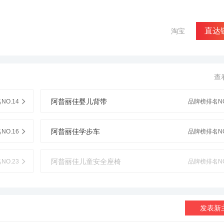
直达
淘宝
查
阿普丽佳婴儿背带
O.14
品牌榜排名NO
阿普丽佳学步车
O.16
品牌榜排名NO
阿普丽佳儿童安全座椅
O.23
品牌榜排名NO
发表新