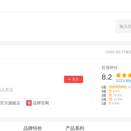
（2021-02-27
百强评分
8.2
112
人评
5星
6
6
人关注
4星
9.4%
3星
10.4%
2星
11.8%
官方旗舰店
品牌官网
1星
6.8%
品牌特价
产品系列