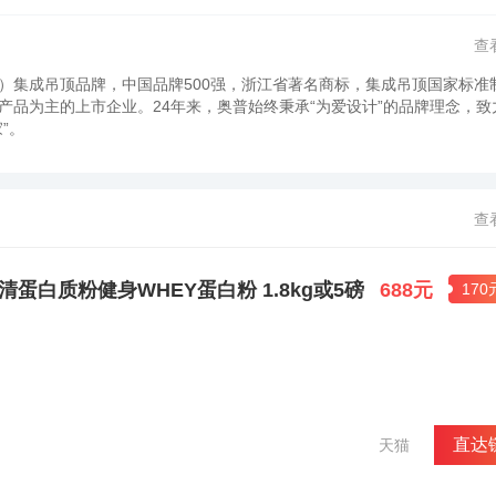
查
）集成吊顶品牌，中国品牌500强，浙江省著名商标，集成吊顶国家标准
品为主的上市企业。24年来，奥普始终秉承“为爱设计”的品牌理念，致
”。
查
清蛋白质粉健身WHEY蛋白粉 1.8kg或5磅
688元
17
直达
天猫