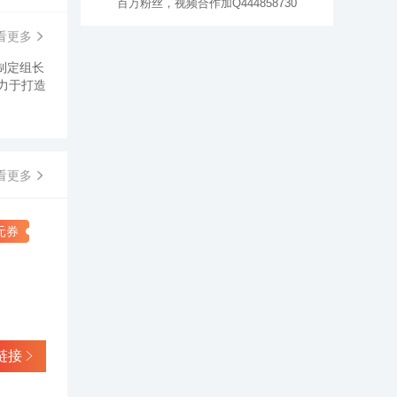
百万粉丝，视频合作加Q444858730
看更多
制定组长
力于打造
看更多
0元券
链接