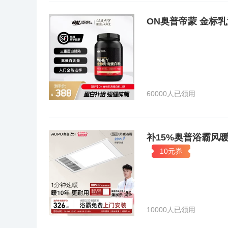
ON奥普帝蒙 金标
60000人已领用
补15%奥普浴霸风
10元券
10000人已领用