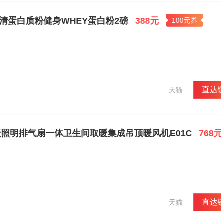
乳清蛋白质粉健身WHEY蛋白粉2磅
388元
100元券
直达
天猫
暖照明排气扇一体卫生间取暖集成吊顶暖风机E01C
768
直达
天猫