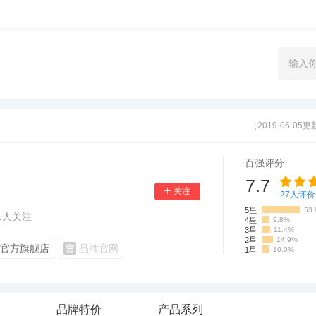
（2019-06-05
百强评分
7.7
27
人评价
5星
53
1
人关注
4星
9.8%
3星
11.4%
2星
14.9%
官方旗舰店
品牌官网
1星
10.0%
品牌特价
产品系列