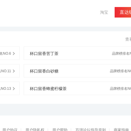
直达
淘宝
查
杯口留香苦丁茶
NO.6
品牌榜排名N
杯口留香白砂糖
NO.11
品牌榜排名NO
杯口留香蜂蜜柠檬茶
O.13
品牌榜排名NO
用户协议
|
用户隐私权
|
用户帮助
|
百强论坛指导原则
|
商家指南