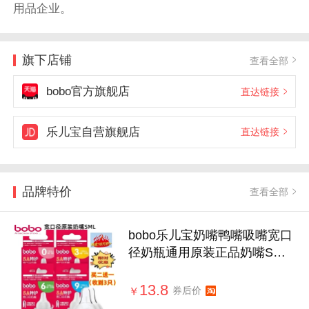
用品企业。
旗下店铺
查看全部
bobo官方旗舰店
直达链接
乐儿宝自营旗舰店
直达链接
品牌特价
查看全部
bobo乐儿宝奶嘴鸭嘴吸嘴宽口
径奶瓶通用原装正品奶嘴SML
防胀气
13.8
券后价
￥