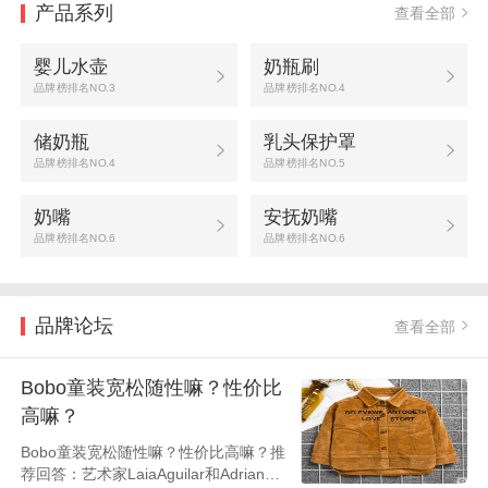
产品系列
查看全部
婴儿水壶
奶瓶刷
品牌榜排名NO.3
品牌榜排名NO.4
储奶瓶
乳头保护罩
品牌榜排名NO.4
品牌榜排名NO.5
奶嘴
安抚奶嘴
品牌榜排名NO.6
品牌榜排名NO.6
品牌论坛
查看全部
Bobo童装宽松随性嘛？性价比
高嘛？
Bobo童装宽松随性嘛？性价比高嘛？推
荐回答：艺术家LaiaAguilar和AdrianaE