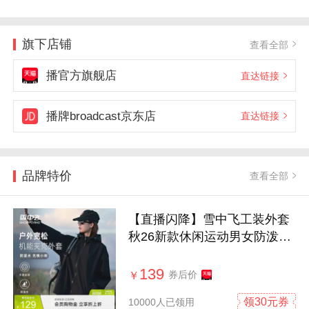
旗下店铺
查看全部
播官方旗舰店
直达链接
播牌broadcast京东店
直达链接
品牌特价
查看全部
【直播闪降】雪中飞工装外套
秋26新款休闲运动男女防泼水
夹克PCF
139
券后价
￥
领30元券
10000人已领用