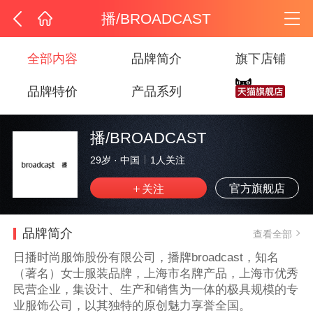
播/BROADCAST
全部内容
品牌简介
旗下店铺
品牌特价
产品系列
播/BROADCAST
29岁
·
中国
1
人关注
官方旗舰店
品牌简介
查看全部
日播时尚服饰股份有限公司，播牌broadcast，知名
（著名）女士服装品牌，上海市名牌产品，上海市优秀
民营企业，集设计、生产和销售为一体的极具规模的专
业服饰公司，以其独特的原创魅力享誉全国。