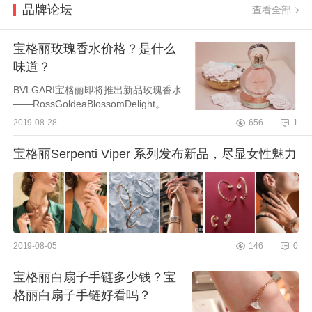
品牌论坛
查看全部
宝格丽玫瑰香水价格？是什么
味道？
BVLGARI宝格丽即将推出新品玫瑰香水
——RossGoldeaBlossomDelight。由
主调香师AlbertoMorillas创作的“RossG
2019-08-28
656
1
oldeaBlossomDelight”是一款新的香
水，通过三个阶段...
宝格丽Serpenti Viper 系列发布新品，尽显女性魅力
2019-08-05
146
0
宝格丽白扇子手链多少钱？宝
格丽白扇子手链好看吗？