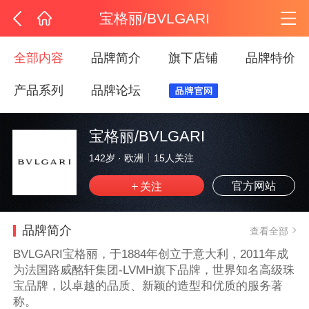
宝格丽/BVLGARI
全部内容
品牌简介
旗下店铺
品牌特价
产品系列
品牌论坛
宝格丽/BVLGARI
142岁
·
欧洲
15
人关注
官方网站
品牌简介
查看全部
BVLGARI宝格丽，于1884年创立于意大利，2011年成
为法国路威酩轩集团-LVMH旗下品牌，世界知名高级珠
宝品牌，以卓越的品质、新颖的造型和优质的服务著
称。