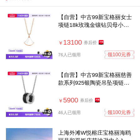
【自营】中古99新宝格丽女士
项链18k玫瑰金镶钻贝母小扇
子小裙子
13100
券后价
￥
领100元券
76人已领用
【自营】中古99新宝格丽慈善
款系列925银陶瓷吊坠项链男
女款项链
5900
券后价
￥
领100元券
46人已领用
上海外滩W悦榕庄宝格丽海鸥