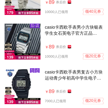
89
券后价
￥
领40元券
10000人已领用
casio卡西欧手表男小方块银表
学生女石英电子官方正品
A158W A159W
89
券后价
￥
领20元券
10000人已领用
casio卡西欧手表男复古小方块
运动青少年初高中学生电子W-
218H-1A
89
券后价
￥
领20元券
7000人已领用