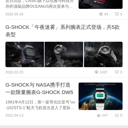
近日消息，CASIO旗下以优雅与科技并
存的顶级品牌OCEANUS再次迎来与机
能行李制造商BRIEFING进行合作，此
2022-05-26
94
0
次合作以以「追求功能美」的理念与海
神「优雅、科技」的主题相结合。...
G-SHOCK「午夜迷雾」系列腕表正式登场，共5款
表型
2022-02-25
1437
0
G-SHOCK与 NASA携手打造
一款限量腕表G-SHOCK DW5
600
1981年4月12日，第一架哥伦比亚号“ov
-102STS-1”航天飞机首次进入了星际空
间，距今已经40年了。为了纪念这一里
2021-04-13
247
0
程碑，卡西欧G-SHOCK公司推出了限
量纪念版DW5600，灵感来自N...