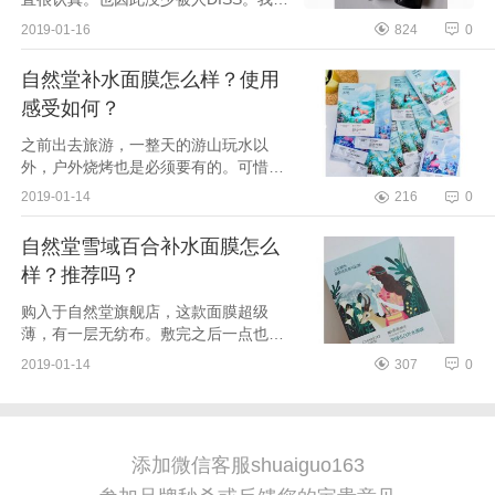
直觉得一个男人也应该注重自己的面
2019-01-16
824
0
子，皮肤干净点不好吗？难道每天胡子
拉碴痘痘满天飞就...
自然堂补水面膜怎么样？使用
感受如何？
之前出去旅游，一整天的游山玩水以
外，户外烧烤也是必须要有的。可惜就
是烟太大了，熏的整个脸都黄了，晚上
2019-01-14
216
0
回到宾馆赶紧就要洗脸然后用上这个号
称是用喜马拉雅冰...
自然堂雪域百合补水面膜怎么
样？推荐吗？
购入于自然堂旗舰店，这款面膜超级
薄，有一层无纺布。敷完之后一点也不
油腻，挺清爽的，适合日常补水哦。我
2019-01-14
307
0
购入的这个一列的自然堂面膜分别有雪
域百合补水面膜，...
添加微信客服shuaiguo163