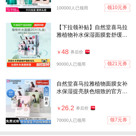
领10元券
100000人已领用
【下拉领补贴】自然堂喜马拉
雅植物补水保湿面膜套舒缓肌
肤贴片式
48
券后价
￥
领21元券
90000人已领用
自然堂喜马拉雅植物面膜女补
水保湿提亮肤色细致的官方旗
舰店正品
26.2
券后价
￥
领7元券
70000人已领用