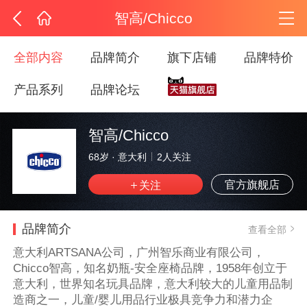
智高/Chicco
全部内容
品牌简介
旗下店铺
品牌特价
产品系列
品牌论坛
智高/Chicco
68岁
·
意大利
2
人关注
官方旗舰店
品牌简介
查看全部
意大利ARTSANA公司，广州智乐商业有限公司，
Chicco智高，知名奶瓶-安全座椅品牌，1958年创立于
意大利，世界知名玩具品牌，意大利较大的儿童用品制
造商之一，儿童/婴儿用品行业极具竞争力和潜力企