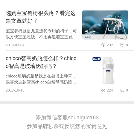
选购宝宝餐椅很头疼？看完这
篇文章就好了
宝宝餐椅就是儿童进餐专用的椅子，可
以方便宝宝吃饭，不用再追着宝宝跑着
喂，一是可以给宝宝养成好的习惯，其
2019-03-04
232
0
次可以锻炼宝宝自己的吃饭能力，因
此，现在很多家庭都会为宝宝...
chicco智高奶瓶怎么样？chicc
o智高是玻璃奶瓶吗？
chicco玻璃奶瓶是我是在微博上种草，
很喜欢这款智高chicco自然母感奶瓶，
很多人安利确实很好用，这款是自然母
2018-10-18
224
0
感宽口径玻璃奶瓶，最喜欢它的宽口径
设计，清洗起来...
添加微信客服shuaiguo163
参加品牌秒杀或反馈您的宝贵意见