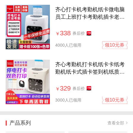
齐心打卡机考勤机纸卡微电脑
员工上班打卡考勤机插卡老式
打卡钟卡纸签到机智能纸质工
厂自动卡片记录打卡机器
338
券后价
￥
领10元券
4000人已领用
齐心考勤机打卡机纸卡卡纸考
勤机纸卡式插卡签到机纸质打
卡钟微电脑员工下上班打卡机
智能识别MT620打卡钟
329
券后价
￥
领10元券
3000人已领用
产品系列
查看全部