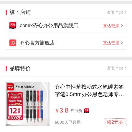
旗下店铺
查看全部
comix齐心办公用品旗舰店
直达链接
齐心官方旗舰店
直达链接
品牌特价
查看全部
齐心中性笔按动式水笔碳素签
字笔0.5mm办公黑色老师专用
红蓝笔学生用考试刷题笔圆珠
笔水性笔子弹头签名笔
3.8
券后价
￥
领2元券
6000人已领用