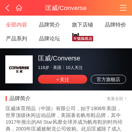
匡威/Converse
全部内容
品牌简介
旗下店铺
品牌特价
产品系列
品牌论坛
匡威/Converse
118岁
·
美国
10
人关注
官方旗舰店
品牌简介
查看全部
匡威体育用品（中国）有限公司，始于1908年美国，
世界顶级休闲运动品牌，美国著名帆布鞋品牌，其中
1917年推出的All Star风靡全球并成为帆布鞋的时尚经
典，2003年匡威被耐克公司收购。此后匡威除了成人