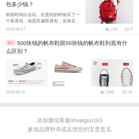
包多少钱？
前段时间出去玩，在逛街的时候买了一
个双肩包，就是匡威双肩包，实体店购
入的，是259元。还是很值得入手的。
2019-08-27
210
0
虽然个不大但是真的很能装，明天要去
动物园买了这些吃...
500块钱的帆布鞋跟50块钱的帆布鞋到底有什
么区别？
2019-06-11
2465
32
添加微信客服shuaiguo163
参加品牌秒杀或反馈您的宝贵意见