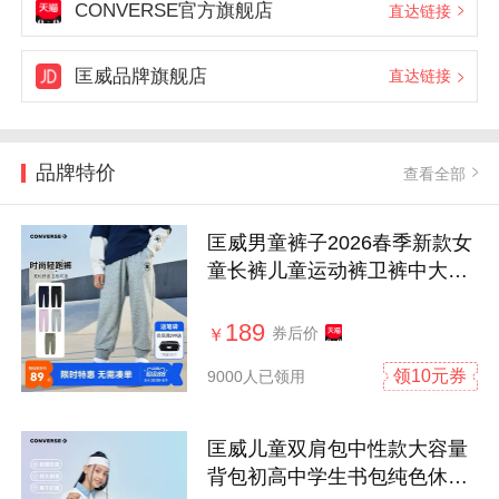
CONVERSE官方旗舰店
直达链接
匡威品牌旗舰店
直达链接
品牌特价
查看全部
匡威男童裤子2026春季新款女
童长裤儿童运动裤卫裤中大童
休闲裤潮
189
券后价
￥
领10元券
9000人已领用
匡威儿童双肩包中性款大容量
背包初高中学生书包纯色休闲