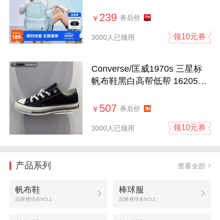
包运动潮
239
券后价
￥
领10元券
3000人已领用
Converse/匡威1970s 三星标
帆布鞋黑白高帮低帮 162050C
162058C
507
券后价
￥
领10元券
3000人已领用
产品系列
查看全部
帆布鞋
棒球服
品牌榜排名NO.1
品牌榜排名NO.2